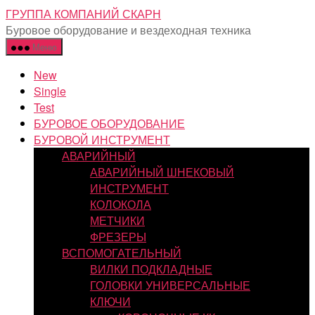
Перейти
ГРУППА КОМПАНИЙ СКАРН
к
Буровое оборудование и вездеходная техника
содержимому
Меню
New
Single
Test
БУРОВОЕ ОБОРУДОВАНИЕ
БУРОВОЙ ИНСТРУМЕНТ
АВАРИЙНЫЙ
АВАРИЙНЫЙ ШНЕКОВЫЙ
ИНСТРУМЕНТ
КОЛОКОЛА
МЕТЧИКИ
ФРЕЗЕРЫ
ВСПОМОГАТЕЛЬНЫЙ
ВИЛКИ ПОДКЛАДНЫЕ
ГОЛОВКИ УНИВЕРСАЛЬНЫЕ
КЛЮЧИ