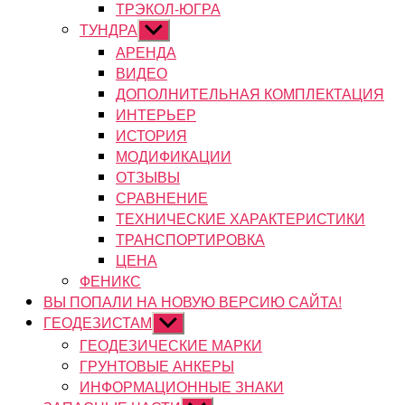
ТРЭКОЛ-ЮГРА
ТУНДРА
Показывать
подменю
АРЕНДА
ВИДЕО
ДОПОЛНИТЕЛЬНАЯ КОМПЛЕКТАЦИЯ
ИНТЕРЬЕР
ИСТОРИЯ
МОДИФИКАЦИИ
ОТЗЫВЫ
СРАВНЕНИЕ
ТЕХНИЧЕСКИЕ ХАРАКТЕРИСТИКИ
ТРАНСПОРТИРОВКА
ЦЕНА
ФЕНИКС
ВЫ ПОПАЛИ НА НОВУЮ ВЕРСИЮ САЙТА!
ГЕОДЕЗИСТАМ
Показывать
подменю
ГЕОДЕЗИЧЕСКИЕ МАРКИ
ГРУНТОВЫЕ АНКЕРЫ
ИНФОРМАЦИОННЫЕ ЗНАКИ