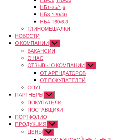
НБ1-25/1,6
НБ3-120/40
НБ4-160/6,3
ГЛИНОМЕШАЛКИ
НОВОСТИ
О КОМПАНИИ
Показывать
подменю
ВАКАНСИИ
О НАС
ОТЗЫВЫ О КОМПАНИИ
Показывать
подменю
ОТ АРЕНДАТОРОВ
ОТ ПОКУПАТЕЛЕЙ
СОУТ
ПАРТНЕРЫ
Показывать
подменю
ПОКУПАТЕЛИ
ПОСТАВЩИКИ
ПОРТФОЛИО
ПРОДУКЦИЯ
Показывать
подменю
ЦЕНЫ
Показывать
подменю
НАСОС БУРОВОЙ НБ-4, НБ-3