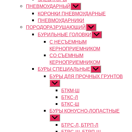
ПНЕВМОУДАРНЫЙ
Показывать
подменю
КОРОНКИ ПНЕВМОУДАРНЫЕ
ПНЕВМОУДАРНИКИ
ПОРОДОРАЗРУШАЮЩИЙ
Показывать
подменю
БУРИЛЬНЫЕ ГОЛОВКИ
Показывать
подменю
С НЕСЪЕМНЫМ
КЕРНОПРИЕМНИКОМ
СО СЪЕМНЫМ
КЕРНОПРИЕМНИКОМ
БУРЫ СПЕЦИАЛЬНЫЕ
Показывать
подменю
БУРЫ ДЛЯ ПРОЧНЫХ ГРУНТОВ
Показывать
подменю
БТКМ-Ш
БТКС-Л
БТКС-Ш
БУРЫ КОНУСНО-ЛОПАСТНЫЕ
Показывать
подменю
БТРС-Л, БТРП-Л
БТРС-Ш, БТРП-Ш