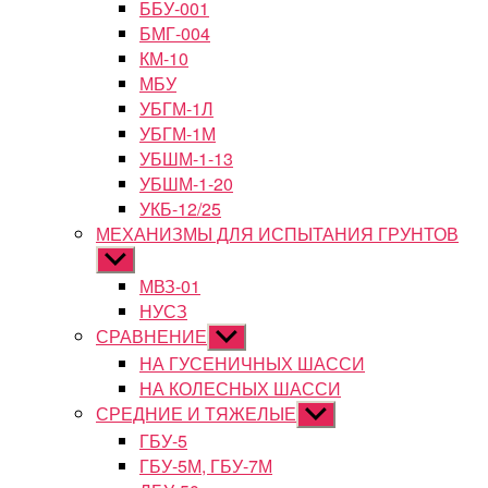
ББУ-001
БМГ-004
КМ-10
МБУ
УБГМ-1Л
УБГМ-1М
УБШМ-1-13
УБШМ-1-20
УКБ-12/25
МЕХАНИЗМЫ ДЛЯ ИСПЫТАНИЯ ГРУНТОВ
Показывать
подменю
МВЗ-01
НУСЗ
СРАВНЕНИЕ
Показывать
подменю
НА ГУСЕНИЧНЫХ ШАССИ
НА КОЛЕСНЫХ ШАССИ
СРЕДНИЕ И ТЯЖЕЛЫЕ
Показывать
подменю
ГБУ-5
ГБУ-5М, ГБУ-7М