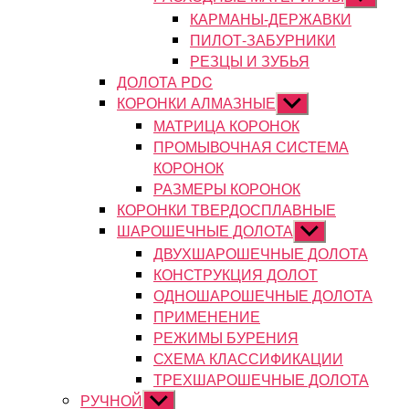
подменю
КАРМАНЫ-ДЕРЖАВКИ
ПИЛОТ-ЗАБУРНИКИ
РЕЗЦЫ И ЗУБЬЯ
ДОЛОТА PDC
КОРОНКИ АЛМАЗНЫЕ
Показывать
подменю
МАТРИЦА КОРОНОК
ПРОМЫВОЧНАЯ СИСТЕМА
КОРОНОК
РАЗМЕРЫ КОРОНОК
КОРОНКИ ТВЕРДОСПЛАВНЫЕ
ШАРОШЕЧНЫЕ ДОЛОТА
Показывать
подменю
ДВУХШАРОШЕЧНЫЕ ДОЛОТА
КОНСТРУКЦИЯ ДОЛОТ
ОДНОШАРОШЕЧНЫЕ ДОЛОТА
ПРИМЕНЕНИЕ
РЕЖИМЫ БУРЕНИЯ
СХЕМА КЛАССИФИКАЦИИ
ТРЕХШАРОШЕЧНЫЕ ДОЛОТА
РУЧНОЙ
Показывать