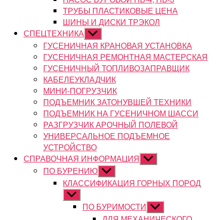
ТРУБЫ ПЛАСТИКОВЫЕ ЦЕНА
ШИНЫ И ДИСКИ ТРЭКОЛ
СПЕЦТЕХНИКА
Показывать
подменю
ГУСЕНИЧНАЯ КРАНОВАЯ УСТАНОВКА
ГУСЕНИЧНАЯ РЕМОНТНАЯ МАСТЕРСКАЯ
ГУСЕНИЧНЫЙ ТОПЛИВОЗАПРАВЩИК
КАБЕЛЕУКЛАДЧИК
МИНИ-ПОГРУЗЧИК
ПОДЪЕМНИК ЗАТОНУВШЕЙ ТЕХНИКИ
ПОДЪЕМНИК НА ГУСЕНИЧНОМ ШАССИ
РАЗГРУЗЧИК АРОЧНЫЙ ПОЛЕВОЙ
УНИВЕРСАЛЬНОЕ ПОДЪЕМНОЕ
УСТРОЙСТВО
СПРАВОЧНАЯ ИНФОРМАЦИЯ
Показывать
подменю
ПО БУРЕНИЮ
Показывать
подменю
КЛАССИФИКАЦИЯ ГОРНЫХ ПОРОД
Показывать
подменю
ПО БУРИМОСТИ
Показывать
подменю
ДЛЯ МЕХАНИЧЕСКОГО