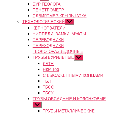
подменю
БУР ГЕОЛОГА
ПЕНЕТРОМЕТР
СДВИГОМЕР-КРЫЛЬЧАТКА
ТЕХНОЛОГИЧЕСКИЙ
Показывать
подменю
КЕРНОРВАТЕЛИ
НИППЕЛИ, ЗАМКИ, МУФТЫ
ПЕРЕВОДНИКИ
ПЕРЕХОДНИКИ
ГЕОЛОГОРАЗВЕДОЧНЫЕ
ТРУБЫ БУРИЛЬНЫЕ
Показывать
подменю
ЛБТН
НКР-100
С ВЫСАЖЕННЫМИ КОНЦАМИ
ТБЛ
ТБСО
ТБСУ
ТРУБЫ ОБСАДНЫЕ И КОЛОНКОВЫЕ
Показывать
подменю
ТРУБЫ МЕТАЛЛИЧЕСКИЕ