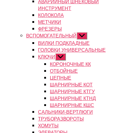
АВАРИЙНЫЙ ШНЕКОВЫЙ
ИНСТРУМЕНТ
КОЛОКОЛА
МЕТЧИКИ
ФРЕЗЕРЫ
ВСПОМОГАТЕЛЬНЫЙ
Показывать
подменю
ВИЛКИ ПОДКЛАДНЫЕ
ГОЛОВКИ УНИВЕРСАЛЬНЫЕ
КЛЮЧИ
Показывать
подменю
КОРОНОЧНЫЕ КК
ОТБОЙНЫЕ
ЦЕПНЫЕ
ШАРНИРНЫЕ КОТ
ШАРНИРНЫЕ КТГУ
ШАРНИРНЫЕ КТНД
ШАРНИРНЫЕ КШС
САЛЬНИКИ-ВЕРТЛЮГИ
ТРУБОРАЗВОРОТЫ
ХОМУТЫ
ЭЛЕВАТОРЫ