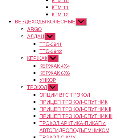
КТМ-10
КТМ-11
КТМ-12
ВЕЗДЕХОДЫ КОЛЕСНЫЕ
Показывать
подменю
ARGO
АЛДАН
Показывать
подменю
ТТС-3941
ТТС-3942
КЕРЖАК
Показывать
подменю
КЕРЖАК 4Х4
КЕРЖАК 6Х6
УНКОР
ТРЭКОЛ
Показывать
подменю
ОПЦИИ ВТС ТРЭКОЛ
ПРИЦЕП ТРЭКОЛ-СПУТНИК
ПРИЦЕП ТРЭКОЛ-СПУТНИК II
ПРИЦЕП ТРЭКОЛ-СПУТНИК III
ТРЭКОЛ АРКТИКА-ПИКАП с
АВТОГИДРОПОДЪЕМНИКОМ
ТРЭКОЛ С КМУ