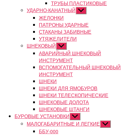
ТРУБЫ ПЛАСТИКОВЫЕ
УДАРНО-КАНАТНЫЙ
Показывать
подменю
ЖЕЛОНКИ
ПАТРОНЫ УДАРНЫЕ
СТАКАНЫ ЗАБИВНЫЕ
УТЯЖЕЛИТЕЛИ
ШНЕКОВЫЙ
Показывать
подменю
АВАРИЙНЫЙ ШНЕКОВЫЙ
ИНСТРУМЕНТ
ВСПОМОГАТЕЛЬНЫЙ ШНЕКОВЫЙ
ИНСТРУМЕНТ
ШНЕКИ
ШНЕКИ ДЛЯ ЯМОБУРОВ
ШНЕКИ ТЕЛЕСКОПИЧЕСКИЕ
ШНЕКОВЫЕ ДОЛОТА
ШНЕКОВЫЕ ШТАНГИ
БУРОВЫЕ УСТАНОВКИ
Показывать
подменю
МАЛОГАБАРИТНЫЕ И ЛЕГКИЕ
Показывать
подменю
ББУ-000