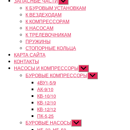
ЗАПАСНЫЕ ЧАСТИ
Показывать
подменю
К БУРОВЫМ УСТАНОВКАМ
К ВЕЗДЕХОДАМ
К КОМПРЕССОРАМ
К НАСОСАМ
К ТРЕЛЕВОЧНИКАМ
ПРУЖИНЫ
СТОПОРНЫЕ КОЛЬЦА
КАРТА САЙТА
КОНТАКТЫ
НАСОСЫ И КОМПРЕССОРЫ
Показывать
подменю
БУРОВЫЕ КОМПРЕССОРЫ
Показывать
подменю
4ВУ1-5/9
АК-9/10
КВ-10/10
КВ-12/10
КВ-12/12
ПК-5,25
БУРОВЫЕ НАСОСЫ
Показывать
подменю
НБ-32, НБ-50