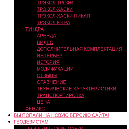
ТРЭКОЛ-ТРОФИ
ТРЭКОЛ-ХАСКИ
ТРЭКОЛ-ХАСКИ ПИКАП
ТРЭКОЛ-ЮГРА
ТУНДРА
АРЕНДА
ВИДЕО
ДОПОЛНИТЕЛЬНАЯ КОМПЛЕКТАЦИЯ
ИНТЕРЬЕР
ИСТОРИЯ
МОДИФИКАЦИИ
ОТЗЫВЫ
СРАВНЕНИЕ
ТЕХНИЧЕСКИЕ ХАРАКТЕРИСТИКИ
ТРАНСПОРТИРОВКА
ЦЕНА
ФЕНИКС
ВЫ ПОПАЛИ НА НОВУЮ ВЕРСИЮ САЙТА!
ГЕОДЕЗИСТАМ
ГЕОДЕЗИЧЕСКИЕ МАРКИ