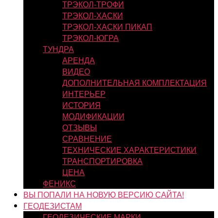
ТРЭКОЛ-ТРОФИ
ТРЭКОЛ-ХАСКИ
ТРЭКОЛ-ХАСКИ ПИКАП
ТРЭКОЛ-ЮГРА
ТУНДРА
АРЕНДА
ВИДЕО
ДОПОЛНИТЕЛЬНАЯ КОМПЛЕКТАЦИЯ
ИНТЕРЬЕР
ИСТОРИЯ
МОДИФИКАЦИИ
ОТЗЫВЫ
СРАВНЕНИЕ
ТЕХНИЧЕСКИЕ ХАРАКТЕРИСТИКИ
ТРАНСПОРТИРОВКА
ЦЕНА
ФЕНИКС
ВЫ ПОПАЛИ НА НОВУЮ ВЕРСИЮ САЙТА!
ГЕОДЕЗИСТАМ
ГЕОДЕЗИЧЕСКИЕ МАРКИ