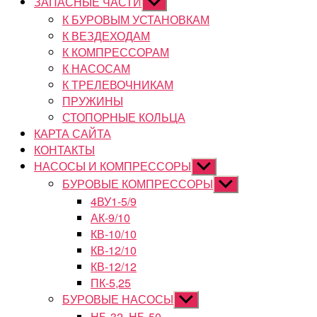
ЗАПАСНЫЕ ЧАСТИ
Показывать
подменю
К БУРОВЫМ УСТАНОВКАМ
К ВЕЗДЕХОДАМ
К КОМПРЕССОРАМ
К НАСОСАМ
К ТРЕЛЕВОЧНИКАМ
ПРУЖИНЫ
СТОПОРНЫЕ КОЛЬЦА
КАРТА САЙТА
КОНТАКТЫ
НАСОСЫ И КОМПРЕССОРЫ
Показывать
подменю
БУРОВЫЕ КОМПРЕССОРЫ
Показывать
подменю
4ВУ1-5/9
АК-9/10
КВ-10/10
КВ-12/10
КВ-12/12
ПК-5,25
БУРОВЫЕ НАСОСЫ
Показывать
подменю
НБ-32, НБ-50