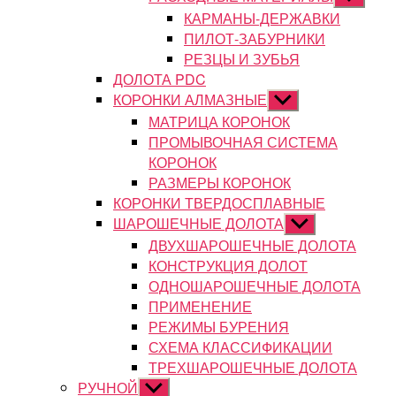
подменю
КАРМАНЫ-ДЕРЖАВКИ
ПИЛОТ-ЗАБУРНИКИ
РЕЗЦЫ И ЗУБЬЯ
ДОЛОТА PDC
КОРОНКИ АЛМАЗНЫЕ
Показывать
подменю
МАТРИЦА КОРОНОК
ПРОМЫВОЧНАЯ СИСТЕМА
КОРОНОК
РАЗМЕРЫ КОРОНОК
КОРОНКИ ТВЕРДОСПЛАВНЫЕ
ШАРОШЕЧНЫЕ ДОЛОТА
Показывать
подменю
ДВУХШАРОШЕЧНЫЕ ДОЛОТА
КОНСТРУКЦИЯ ДОЛОТ
ОДНОШАРОШЕЧНЫЕ ДОЛОТА
ПРИМЕНЕНИЕ
РЕЖИМЫ БУРЕНИЯ
СХЕМА КЛАССИФИКАЦИИ
ТРЕХШАРОШЕЧНЫЕ ДОЛОТА
РУЧНОЙ
Показывать