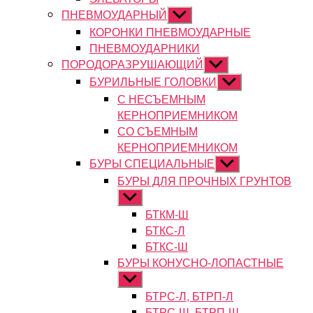
ПНЕВМОУДАРНЫЙ
Показывать
подменю
КОРОНКИ ПНЕВМОУДАРНЫЕ
ПНЕВМОУДАРНИКИ
ПОРОДОРАЗРУШАЮЩИЙ
Показывать
подменю
БУРИЛЬНЫЕ ГОЛОВКИ
Показывать
подменю
С НЕСЪЕМНЫМ
КЕРНОПРИЕМНИКОМ
СО СЪЕМНЫМ
КЕРНОПРИЕМНИКОМ
БУРЫ СПЕЦИАЛЬНЫЕ
Показывать
подменю
БУРЫ ДЛЯ ПРОЧНЫХ ГРУНТОВ
Показывать
подменю
БТКМ-Ш
БТКС-Л
БТКС-Ш
БУРЫ КОНУСНО-ЛОПАСТНЫЕ
Показывать
подменю
БТРС-Л, БТРП-Л
БТРС-Ш, БТРП-Ш