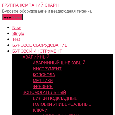
Перейти
ГРУППА КОМПАНИЙ СКАРН
к
Буровое оборудование и вездеходная техника
содержимому
Меню
New
Single
Test
БУРОВОЕ ОБОРУДОВАНИЕ
БУРОВОЙ ИНСТРУМЕНТ
АВАРИЙНЫЙ
АВАРИЙНЫЙ ШНЕКОВЫЙ
ИНСТРУМЕНТ
КОЛОКОЛА
МЕТЧИКИ
ФРЕЗЕРЫ
ВСПОМОГАТЕЛЬНЫЙ
ВИЛКИ ПОДКЛАДНЫЕ
ГОЛОВКИ УНИВЕРСАЛЬНЫЕ
КЛЮЧИ