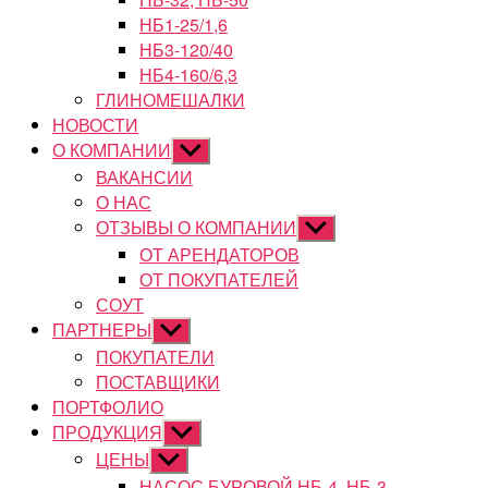
НБ1-25/1,6
НБ3-120/40
НБ4-160/6,3
ГЛИНОМЕШАЛКИ
НОВОСТИ
О КОМПАНИИ
Показывать
подменю
ВАКАНСИИ
О НАС
ОТЗЫВЫ О КОМПАНИИ
Показывать
подменю
ОТ АРЕНДАТОРОВ
ОТ ПОКУПАТЕЛЕЙ
СОУТ
ПАРТНЕРЫ
Показывать
подменю
ПОКУПАТЕЛИ
ПОСТАВЩИКИ
ПОРТФОЛИО
ПРОДУКЦИЯ
Показывать
подменю
ЦЕНЫ
Показывать
подменю
НАСОС БУРОВОЙ НБ-4, НБ-3