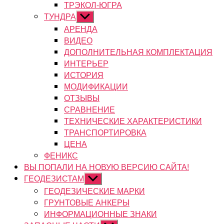
ТРЭКОЛ-ЮГРА
ТУНДРА
Показывать
подменю
АРЕНДА
ВИДЕО
ДОПОЛНИТЕЛЬНАЯ КОМПЛЕКТАЦИЯ
ИНТЕРЬЕР
ИСТОРИЯ
МОДИФИКАЦИИ
ОТЗЫВЫ
СРАВНЕНИЕ
ТЕХНИЧЕСКИЕ ХАРАКТЕРИСТИКИ
ТРАНСПОРТИРОВКА
ЦЕНА
ФЕНИКС
ВЫ ПОПАЛИ НА НОВУЮ ВЕРСИЮ САЙТА!
ГЕОДЕЗИСТАМ
Показывать
подменю
ГЕОДЕЗИЧЕСКИЕ МАРКИ
ГРУНТОВЫЕ АНКЕРЫ
ИНФОРМАЦИОННЫЕ ЗНАКИ