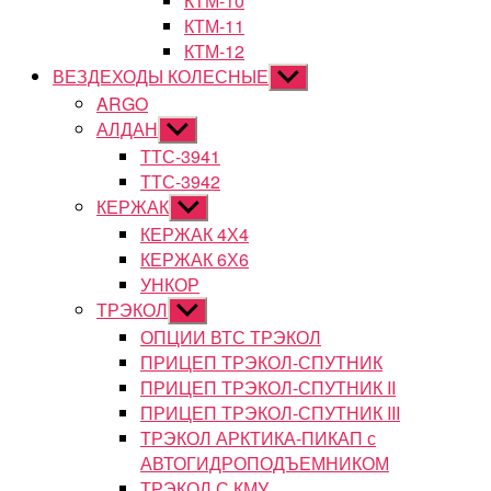
КТМ-10
КТМ-11
КТМ-12
ВЕЗДЕХОДЫ КОЛЕСНЫЕ
Показывать
подменю
ARGO
АЛДАН
Показывать
подменю
ТТС-3941
ТТС-3942
КЕРЖАК
Показывать
подменю
КЕРЖАК 4Х4
КЕРЖАК 6Х6
УНКОР
ТРЭКОЛ
Показывать
подменю
ОПЦИИ ВТС ТРЭКОЛ
ПРИЦЕП ТРЭКОЛ-СПУТНИК
ПРИЦЕП ТРЭКОЛ-СПУТНИК II
ПРИЦЕП ТРЭКОЛ-СПУТНИК III
ТРЭКОЛ АРКТИКА-ПИКАП с
АВТОГИДРОПОДЪЕМНИКОМ
ТРЭКОЛ С КМУ