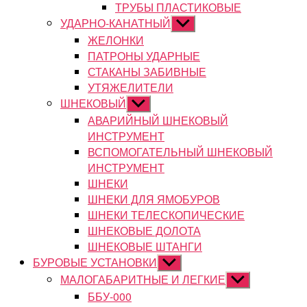
ТРУБЫ ПЛАСТИКОВЫЕ
УДАРНО-КАНАТНЫЙ
Показывать
подменю
ЖЕЛОНКИ
ПАТРОНЫ УДАРНЫЕ
СТАКАНЫ ЗАБИВНЫЕ
УТЯЖЕЛИТЕЛИ
ШНЕКОВЫЙ
Показывать
подменю
АВАРИЙНЫЙ ШНЕКОВЫЙ
ИНСТРУМЕНТ
ВСПОМОГАТЕЛЬНЫЙ ШНЕКОВЫЙ
ИНСТРУМЕНТ
ШНЕКИ
ШНЕКИ ДЛЯ ЯМОБУРОВ
ШНЕКИ ТЕЛЕСКОПИЧЕСКИЕ
ШНЕКОВЫЕ ДОЛОТА
ШНЕКОВЫЕ ШТАНГИ
БУРОВЫЕ УСТАНОВКИ
Показывать
подменю
МАЛОГАБАРИТНЫЕ И ЛЕГКИЕ
Показывать
подменю
ББУ-000