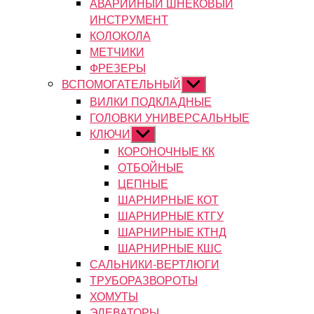
АВАРИЙНЫЙ ШНЕКОВЫЙ
ИНСТРУМЕНТ
КОЛОКОЛА
МЕТЧИКИ
ФРЕЗЕРЫ
ВСПОМОГАТЕЛЬНЫЙ
Показывать
подменю
ВИЛКИ ПОДКЛАДНЫЕ
ГОЛОВКИ УНИВЕРСАЛЬНЫЕ
КЛЮЧИ
Показывать
подменю
КОРОНОЧНЫЕ КК
ОТБОЙНЫЕ
ЦЕПНЫЕ
ШАРНИРНЫЕ КОТ
ШАРНИРНЫЕ КТГУ
ШАРНИРНЫЕ КТНД
ШАРНИРНЫЕ КШС
САЛЬНИКИ-ВЕРТЛЮГИ
ТРУБОРАЗВОРОТЫ
ХОМУТЫ
ЭЛЕВАТОРЫ