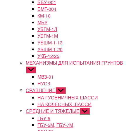
ББУ-001
БМГ-004
КМ-10
МБУ
УБГМ-1Л
УБГМ-1М
УБШМ-1-13
УБШМ-1-20
УКБ-12/25
МЕХАНИЗМЫ ДЛЯ ИСПЫТАНИЯ ГРУНТОВ
Показывать
подменю
МВЗ-01
НУСЗ
СРАВНЕНИЕ
Показывать
подменю
НА ГУСЕНИЧНЫХ ШАССИ
НА КОЛЕСНЫХ ШАССИ
СРЕДНИЕ И ТЯЖЕЛЫЕ
Показывать
подменю
ГБУ-5
ГБУ-5М, ГБУ-7М