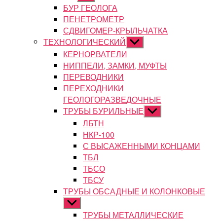
подменю
БУР ГЕОЛОГА
ПЕНЕТРОМЕТР
СДВИГОМЕР-КРЫЛЬЧАТКА
ТЕХНОЛОГИЧЕСКИЙ
Показывать
подменю
КЕРНОРВАТЕЛИ
НИППЕЛИ, ЗАМКИ, МУФТЫ
ПЕРЕВОДНИКИ
ПЕРЕХОДНИКИ
ГЕОЛОГОРАЗВЕДОЧНЫЕ
ТРУБЫ БУРИЛЬНЫЕ
Показывать
подменю
ЛБТН
НКР-100
С ВЫСАЖЕННЫМИ КОНЦАМИ
ТБЛ
ТБСО
ТБСУ
ТРУБЫ ОБСАДНЫЕ И КОЛОНКОВЫЕ
Показывать
подменю
ТРУБЫ МЕТАЛЛИЧЕСКИЕ