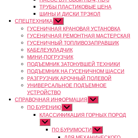
ТРУБЫ ПЛАСТИКОВЫЕ ЦЕНА
ШИНЫ И ДИСКИ ТРЭКОЛ
СПЕЦТЕХНИКА
Показывать
подменю
ГУСЕНИЧНАЯ КРАНОВАЯ УСТАНОВКА
ГУСЕНИЧНАЯ РЕМОНТНАЯ МАСТЕРСКАЯ
ГУСЕНИЧНЫЙ ТОПЛИВОЗАПРАВЩИК
КАБЕЛЕУКЛАДЧИК
МИНИ-ПОГРУЗЧИК
ПОДЪЕМНИК ЗАТОНУВШЕЙ ТЕХНИКИ
ПОДЪЕМНИК НА ГУСЕНИЧНОМ ШАССИ
РАЗГРУЗЧИК АРОЧНЫЙ ПОЛЕВОЙ
УНИВЕРСАЛЬНОЕ ПОДЪЕМНОЕ
УСТРОЙСТВО
СПРАВОЧНАЯ ИНФОРМАЦИЯ
Показывать
подменю
ПО БУРЕНИЮ
Показывать
подменю
КЛАССИФИКАЦИЯ ГОРНЫХ ПОРОД
Показывать
подменю
ПО БУРИМОСТИ
Показывать
подменю
ДЛЯ МЕХАНИЧЕСКОГО