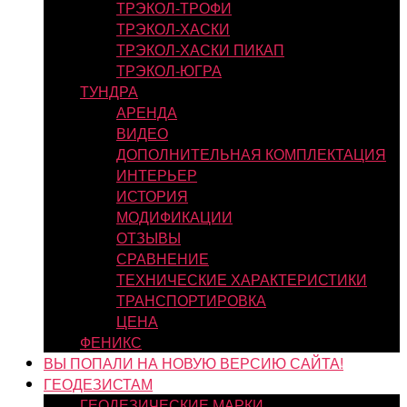
ТРЭКОЛ-ТРОФИ
ТРЭКОЛ-ХАСКИ
ТРЭКОЛ-ХАСКИ ПИКАП
ТРЭКОЛ-ЮГРА
ТУНДРА
АРЕНДА
ВИДЕО
ДОПОЛНИТЕЛЬНАЯ КОМПЛЕКТАЦИЯ
ИНТЕРЬЕР
ИСТОРИЯ
МОДИФИКАЦИИ
ОТЗЫВЫ
СРАВНЕНИЕ
ТЕХНИЧЕСКИЕ ХАРАКТЕРИСТИКИ
ТРАНСПОРТИРОВКА
ЦЕНА
ФЕНИКС
ВЫ ПОПАЛИ НА НОВУЮ ВЕРСИЮ САЙТА!
ГЕОДЕЗИСТАМ
ГЕОДЕЗИЧЕСКИЕ МАРКИ