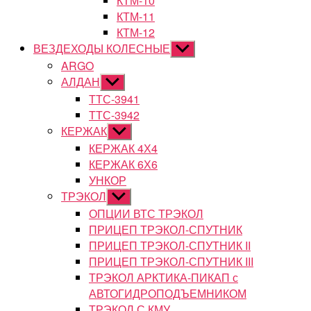
КТМ-10
КТМ-11
КТМ-12
ВЕЗДЕХОДЫ КОЛЕСНЫЕ
Показывать
подменю
ARGO
АЛДАН
Показывать
подменю
ТТС-3941
ТТС-3942
КЕРЖАК
Показывать
подменю
КЕРЖАК 4Х4
КЕРЖАК 6Х6
УНКОР
ТРЭКОЛ
Показывать
подменю
ОПЦИИ ВТС ТРЭКОЛ
ПРИЦЕП ТРЭКОЛ-СПУТНИК
ПРИЦЕП ТРЭКОЛ-СПУТНИК II
ПРИЦЕП ТРЭКОЛ-СПУТНИК III
ТРЭКОЛ АРКТИКА-ПИКАП с
АВТОГИДРОПОДЪЕМНИКОМ
ТРЭКОЛ С КМУ