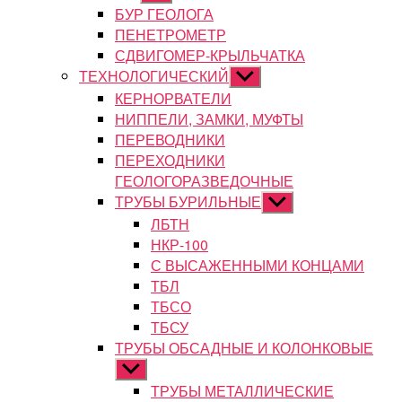
подменю
БУР ГЕОЛОГА
ПЕНЕТРОМЕТР
СДВИГОМЕР-КРЫЛЬЧАТКА
ТЕХНОЛОГИЧЕСКИЙ
Показывать
подменю
КЕРНОРВАТЕЛИ
НИППЕЛИ, ЗАМКИ, МУФТЫ
ПЕРЕВОДНИКИ
ПЕРЕХОДНИКИ
ГЕОЛОГОРАЗВЕДОЧНЫЕ
ТРУБЫ БУРИЛЬНЫЕ
Показывать
подменю
ЛБТН
НКР-100
С ВЫСАЖЕННЫМИ КОНЦАМИ
ТБЛ
ТБСО
ТБСУ
ТРУБЫ ОБСАДНЫЕ И КОЛОНКОВЫЕ
Показывать
подменю
ТРУБЫ МЕТАЛЛИЧЕСКИЕ