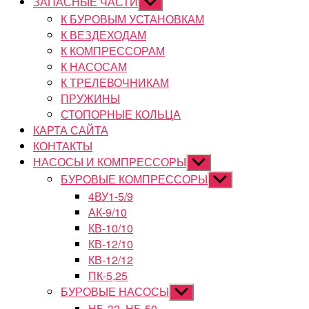
ЗАПАСНЫЕ ЧАСТИ
Показывать
подменю
К БУРОВЫМ УСТАНОВКАМ
К ВЕЗДЕХОДАМ
К КОМПРЕССОРАМ
К НАСОСАМ
К ТРЕЛЕВОЧНИКАМ
ПРУЖИНЫ
СТОПОРНЫЕ КОЛЬЦА
КАРТА САЙТА
КОНТАКТЫ
НАСОСЫ И КОМПРЕССОРЫ
Показывать
подменю
БУРОВЫЕ КОМПРЕССОРЫ
Показывать
подменю
4ВУ1-5/9
АК-9/10
КВ-10/10
КВ-12/10
КВ-12/12
ПК-5,25
БУРОВЫЕ НАСОСЫ
Показывать
подменю
НБ-32, НБ-50