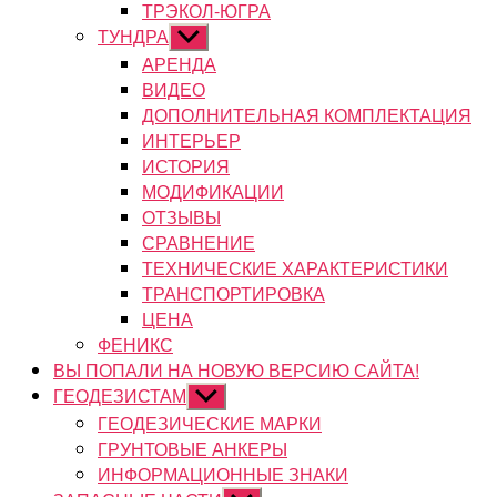
ТРЭКОЛ-ЮГРА
ТУНДРА
Показывать
подменю
АРЕНДА
ВИДЕО
ДОПОЛНИТЕЛЬНАЯ КОМПЛЕКТАЦИЯ
ИНТЕРЬЕР
ИСТОРИЯ
МОДИФИКАЦИИ
ОТЗЫВЫ
СРАВНЕНИЕ
ТЕХНИЧЕСКИЕ ХАРАКТЕРИСТИКИ
ТРАНСПОРТИРОВКА
ЦЕНА
ФЕНИКС
ВЫ ПОПАЛИ НА НОВУЮ ВЕРСИЮ САЙТА!
ГЕОДЕЗИСТАМ
Показывать
подменю
ГЕОДЕЗИЧЕСКИЕ МАРКИ
ГРУНТОВЫЕ АНКЕРЫ
ИНФОРМАЦИОННЫЕ ЗНАКИ