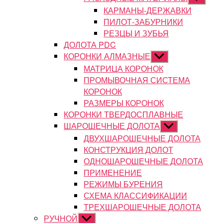
подменю
КАРМАНЫ-ДЕРЖАВКИ
ПИЛОТ-ЗАБУРНИКИ
РЕЗЦЫ И ЗУБЬЯ
ДОЛОТА PDC
КОРОНКИ АЛМАЗНЫЕ
Показывать
подменю
МАТРИЦА КОРОНОК
ПРОМЫВОЧНАЯ СИСТЕМА
КОРОНОК
РАЗМЕРЫ КОРОНОК
КОРОНКИ ТВЕРДОСПЛАВНЫЕ
ШАРОШЕЧНЫЕ ДОЛОТА
Показывать
подменю
ДВУХШАРОШЕЧНЫЕ ДОЛОТА
КОНСТРУКЦИЯ ДОЛОТ
ОДНОШАРОШЕЧНЫЕ ДОЛОТА
ПРИМЕНЕНИЕ
РЕЖИМЫ БУРЕНИЯ
СХЕМА КЛАССИФИКАЦИИ
ТРЕХШАРОШЕЧНЫЕ ДОЛОТА
РУЧНОЙ
Показывать