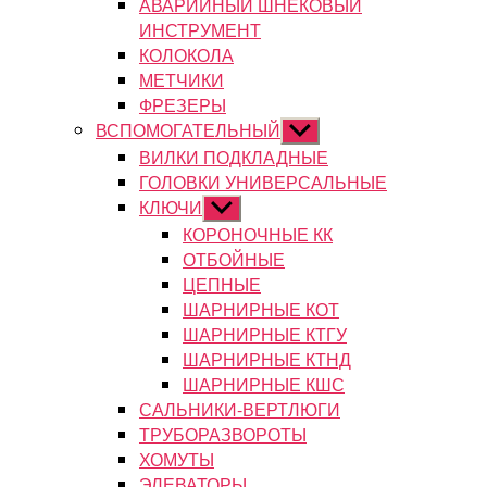
АВАРИЙНЫЙ ШНЕКОВЫЙ
ИНСТРУМЕНТ
КОЛОКОЛА
МЕТЧИКИ
ФРЕЗЕРЫ
ВСПОМОГАТЕЛЬНЫЙ
Показывать
подменю
ВИЛКИ ПОДКЛАДНЫЕ
ГОЛОВКИ УНИВЕРСАЛЬНЫЕ
КЛЮЧИ
Показывать
подменю
КОРОНОЧНЫЕ КК
ОТБОЙНЫЕ
ЦЕПНЫЕ
ШАРНИРНЫЕ КОТ
ШАРНИРНЫЕ КТГУ
ШАРНИРНЫЕ КТНД
ШАРНИРНЫЕ КШС
САЛЬНИКИ-ВЕРТЛЮГИ
ТРУБОРАЗВОРОТЫ
ХОМУТЫ
ЭЛЕВАТОРЫ