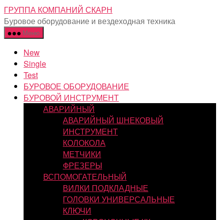
Перейти
ГРУППА КОМПАНИЙ СКАРН
к
Буровое оборудование и вездеходная техника
содержимому
Меню
New
Single
Test
БУРОВОЕ ОБОРУДОВАНИЕ
БУРОВОЙ ИНСТРУМЕНТ
АВАРИЙНЫЙ
АВАРИЙНЫЙ ШНЕКОВЫЙ
ИНСТРУМЕНТ
КОЛОКОЛА
МЕТЧИКИ
ФРЕЗЕРЫ
ВСПОМОГАТЕЛЬНЫЙ
ВИЛКИ ПОДКЛАДНЫЕ
ГОЛОВКИ УНИВЕРСАЛЬНЫЕ
КЛЮЧИ