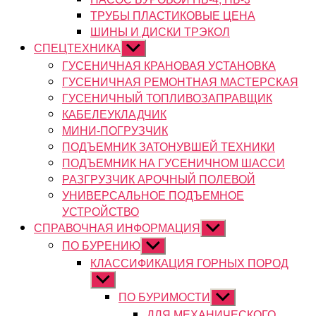
ТРУБЫ ПЛАСТИКОВЫЕ ЦЕНА
ШИНЫ И ДИСКИ ТРЭКОЛ
СПЕЦТЕХНИКА
Показывать
подменю
ГУСЕНИЧНАЯ КРАНОВАЯ УСТАНОВКА
ГУСЕНИЧНАЯ РЕМОНТНАЯ МАСТЕРСКАЯ
ГУСЕНИЧНЫЙ ТОПЛИВОЗАПРАВЩИК
КАБЕЛЕУКЛАДЧИК
МИНИ-ПОГРУЗЧИК
ПОДЪЕМНИК ЗАТОНУВШЕЙ ТЕХНИКИ
ПОДЪЕМНИК НА ГУСЕНИЧНОМ ШАССИ
РАЗГРУЗЧИК АРОЧНЫЙ ПОЛЕВОЙ
УНИВЕРСАЛЬНОЕ ПОДЪЕМНОЕ
УСТРОЙСТВО
СПРАВОЧНАЯ ИНФОРМАЦИЯ
Показывать
подменю
ПО БУРЕНИЮ
Показывать
подменю
КЛАССИФИКАЦИЯ ГОРНЫХ ПОРОД
Показывать
подменю
ПО БУРИМОСТИ
Показывать
подменю
ДЛЯ МЕХАНИЧЕСКОГО