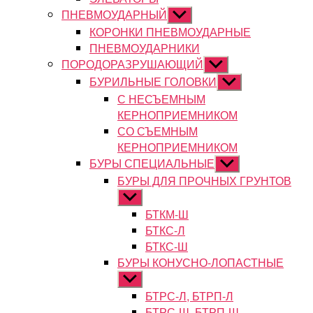
ПНЕВМОУДАРНЫЙ
Показывать
подменю
КОРОНКИ ПНЕВМОУДАРНЫЕ
ПНЕВМОУДАРНИКИ
ПОРОДОРАЗРУШАЮЩИЙ
Показывать
подменю
БУРИЛЬНЫЕ ГОЛОВКИ
Показывать
подменю
С НЕСЪЕМНЫМ
КЕРНОПРИЕМНИКОМ
СО СЪЕМНЫМ
КЕРНОПРИЕМНИКОМ
БУРЫ СПЕЦИАЛЬНЫЕ
Показывать
подменю
БУРЫ ДЛЯ ПРОЧНЫХ ГРУНТОВ
Показывать
подменю
БТКМ-Ш
БТКС-Л
БТКС-Ш
БУРЫ КОНУСНО-ЛОПАСТНЫЕ
Показывать
подменю
БТРС-Л, БТРП-Л
БТРС-Ш, БТРП-Ш