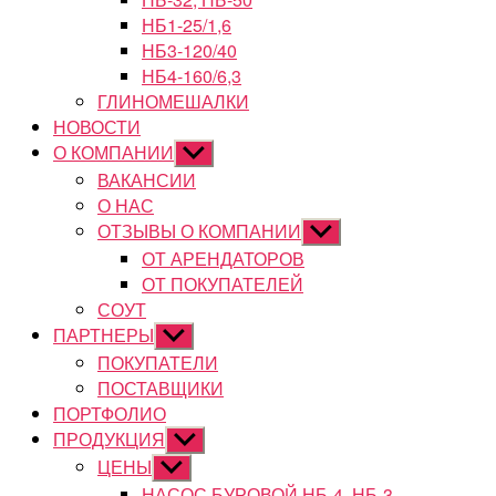
НБ1-25/1,6
НБ3-120/40
НБ4-160/6,3
ГЛИНОМЕШАЛКИ
НОВОСТИ
О КОМПАНИИ
Показывать
подменю
ВАКАНСИИ
О НАС
ОТЗЫВЫ О КОМПАНИИ
Показывать
подменю
ОТ АРЕНДАТОРОВ
ОТ ПОКУПАТЕЛЕЙ
СОУТ
ПАРТНЕРЫ
Показывать
подменю
ПОКУПАТЕЛИ
ПОСТАВЩИКИ
ПОРТФОЛИО
ПРОДУКЦИЯ
Показывать
подменю
ЦЕНЫ
Показывать
подменю
НАСОС БУРОВОЙ НБ-4, НБ-3