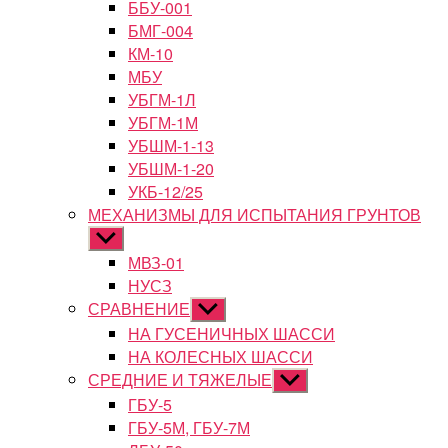
ББУ-001
БМГ-004
КМ-10
МБУ
УБГМ-1Л
УБГМ-1М
УБШМ-1-13
УБШМ-1-20
УКБ-12/25
МЕХАНИЗМЫ ДЛЯ ИСПЫТАНИЯ ГРУНТОВ
Показывать
подменю
МВЗ-01
НУСЗ
СРАВНЕНИЕ
Показывать
подменю
НА ГУСЕНИЧНЫХ ШАССИ
НА КОЛЕСНЫХ ШАССИ
СРЕДНИЕ И ТЯЖЕЛЫЕ
Показывать
подменю
ГБУ-5
ГБУ-5М, ГБУ-7М