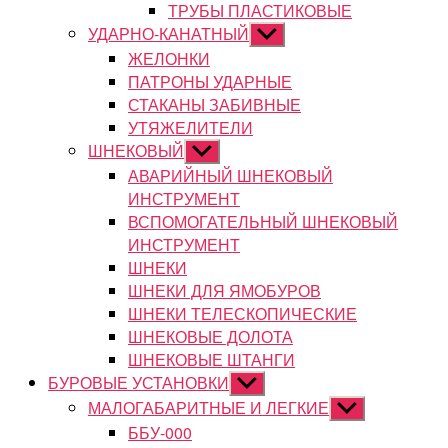
ТРУБЫ ПЛАСТИКОВЫЕ
УДАРНО-КАНАТНЫЙ
Показывать
подменю
ЖЕЛОНКИ
ПАТРОНЫ УДАРНЫЕ
СТАКАНЫ ЗАБИВНЫЕ
УТЯЖЕЛИТЕЛИ
ШНЕКОВЫЙ
Показывать
подменю
АВАРИЙНЫЙ ШНЕКОВЫЙ
ИНСТРУМЕНТ
ВСПОМОГАТЕЛЬНЫЙ ШНЕКОВЫЙ
ИНСТРУМЕНТ
ШНЕКИ
ШНЕКИ ДЛЯ ЯМОБУРОВ
ШНЕКИ ТЕЛЕСКОПИЧЕСКИЕ
ШНЕКОВЫЕ ДОЛОТА
ШНЕКОВЫЕ ШТАНГИ
БУРОВЫЕ УСТАНОВКИ
Показывать
подменю
МАЛОГАБАРИТНЫЕ И ЛЕГКИЕ
Показывать
подменю
ББУ-000