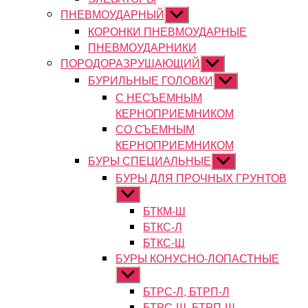
ПНЕВМОУДАРНЫЙ
Показывать
подменю
КОРОНКИ ПНЕВМОУДАРНЫЕ
ПНЕВМОУДАРНИКИ
ПОРОДОРАЗРУШАЮЩИЙ
Показывать
подменю
БУРИЛЬНЫЕ ГОЛОВКИ
Показывать
подменю
С НЕСЪЕМНЫМ
КЕРНОПРИЕМНИКОМ
СО СЪЕМНЫМ
КЕРНОПРИЕМНИКОМ
БУРЫ СПЕЦИАЛЬНЫЕ
Показывать
подменю
БУРЫ ДЛЯ ПРОЧНЫХ ГРУНТОВ
Показывать
подменю
БТКМ-Ш
БТКС-Л
БТКС-Ш
БУРЫ КОНУСНО-ЛОПАСТНЫЕ
Показывать
подменю
БТРС-Л, БТРП-Л
БТРС-Ш, БТРП-Ш