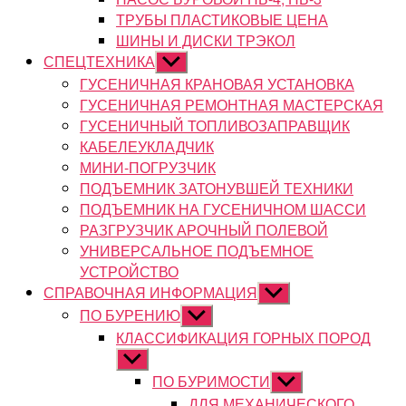
ТРУБЫ ПЛАСТИКОВЫЕ ЦЕНА
ШИНЫ И ДИСКИ ТРЭКОЛ
СПЕЦТЕХНИКА
Показывать
подменю
ГУСЕНИЧНАЯ КРАНОВАЯ УСТАНОВКА
ГУСЕНИЧНАЯ РЕМОНТНАЯ МАСТЕРСКАЯ
ГУСЕНИЧНЫЙ ТОПЛИВОЗАПРАВЩИК
КАБЕЛЕУКЛАДЧИК
МИНИ-ПОГРУЗЧИК
ПОДЪЕМНИК ЗАТОНУВШЕЙ ТЕХНИКИ
ПОДЪЕМНИК НА ГУСЕНИЧНОМ ШАССИ
РАЗГРУЗЧИК АРОЧНЫЙ ПОЛЕВОЙ
УНИВЕРСАЛЬНОЕ ПОДЪЕМНОЕ
УСТРОЙСТВО
СПРАВОЧНАЯ ИНФОРМАЦИЯ
Показывать
подменю
ПО БУРЕНИЮ
Показывать
подменю
КЛАССИФИКАЦИЯ ГОРНЫХ ПОРОД
Показывать
подменю
ПО БУРИМОСТИ
Показывать
подменю
ДЛЯ МЕХАНИЧЕСКОГО