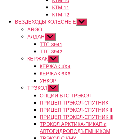
КТМ-10
КТМ-11
КТМ-12
ВЕЗДЕХОДЫ КОЛЕСНЫЕ
Показывать
подменю
ARGO
АЛДАН
Показывать
подменю
ТТС-3941
ТТС-3942
КЕРЖАК
Показывать
подменю
КЕРЖАК 4Х4
КЕРЖАК 6Х6
УНКОР
ТРЭКОЛ
Показывать
подменю
ОПЦИИ ВТС ТРЭКОЛ
ПРИЦЕП ТРЭКОЛ-СПУТНИК
ПРИЦЕП ТРЭКОЛ-СПУТНИК II
ПРИЦЕП ТРЭКОЛ-СПУТНИК III
ТРЭКОЛ АРКТИКА-ПИКАП с
АВТОГИДРОПОДЪЕМНИКОМ
ТРЭКОЛ С КМУ