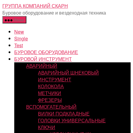
Перейти
ГРУППА КОМПАНИЙ СКАРН
к
Буровое оборудование и вездеходная техника
содержимому
Меню
New
Single
Test
БУРОВОЕ ОБОРУДОВАНИЕ
БУРОВОЙ ИНСТРУМЕНТ
АВАРИЙНЫЙ
АВАРИЙНЫЙ ШНЕКОВЫЙ
ИНСТРУМЕНТ
КОЛОКОЛА
МЕТЧИКИ
ФРЕЗЕРЫ
ВСПОМОГАТЕЛЬНЫЙ
ВИЛКИ ПОДКЛАДНЫЕ
ГОЛОВКИ УНИВЕРСАЛЬНЫЕ
КЛЮЧИ