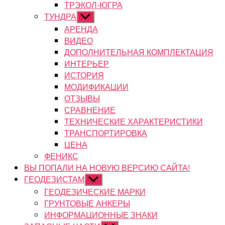
ТРЭКОЛ-ЮГРА
ТУНДРА
Показывать
подменю
АРЕНДА
ВИДЕО
ДОПОЛНИТЕЛЬНАЯ КОМПЛЕКТАЦИЯ
ИНТЕРЬЕР
ИСТОРИЯ
МОДИФИКАЦИИ
ОТЗЫВЫ
СРАВНЕНИЕ
ТЕХНИЧЕСКИЕ ХАРАКТЕРИСТИКИ
ТРАНСПОРТИРОВКА
ЦЕНА
ФЕНИКС
ВЫ ПОПАЛИ НА НОВУЮ ВЕРСИЮ САЙТА!
ГЕОДЕЗИСТАМ
Показывать
подменю
ГЕОДЕЗИЧЕСКИЕ МАРКИ
ГРУНТОВЫЕ АНКЕРЫ
ИНФОРМАЦИОННЫЕ ЗНАКИ