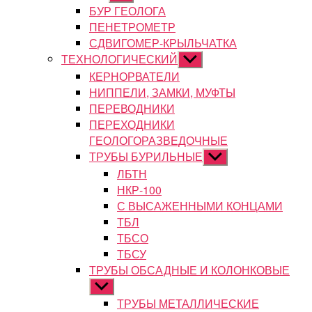
подменю
БУР ГЕОЛОГА
ПЕНЕТРОМЕТР
СДВИГОМЕР-КРЫЛЬЧАТКА
ТЕХНОЛОГИЧЕСКИЙ
Показывать
подменю
КЕРНОРВАТЕЛИ
НИППЕЛИ, ЗАМКИ, МУФТЫ
ПЕРЕВОДНИКИ
ПЕРЕХОДНИКИ
ГЕОЛОГОРАЗВЕДОЧНЫЕ
ТРУБЫ БУРИЛЬНЫЕ
Показывать
подменю
ЛБТН
НКР-100
С ВЫСАЖЕННЫМИ КОНЦАМИ
ТБЛ
ТБСО
ТБСУ
ТРУБЫ ОБСАДНЫЕ И КОЛОНКОВЫЕ
Показывать
подменю
ТРУБЫ МЕТАЛЛИЧЕСКИЕ