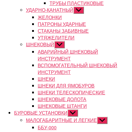
ТРУБЫ ПЛАСТИКОВЫЕ
УДАРНО-КАНАТНЫЙ
Показывать
подменю
ЖЕЛОНКИ
ПАТРОНЫ УДАРНЫЕ
СТАКАНЫ ЗАБИВНЫЕ
УТЯЖЕЛИТЕЛИ
ШНЕКОВЫЙ
Показывать
подменю
АВАРИЙНЫЙ ШНЕКОВЫЙ
ИНСТРУМЕНТ
ВСПОМОГАТЕЛЬНЫЙ ШНЕКОВЫЙ
ИНСТРУМЕНТ
ШНЕКИ
ШНЕКИ ДЛЯ ЯМОБУРОВ
ШНЕКИ ТЕЛЕСКОПИЧЕСКИЕ
ШНЕКОВЫЕ ДОЛОТА
ШНЕКОВЫЕ ШТАНГИ
БУРОВЫЕ УСТАНОВКИ
Показывать
подменю
МАЛОГАБАРИТНЫЕ И ЛЕГКИЕ
Показывать
подменю
ББУ-000