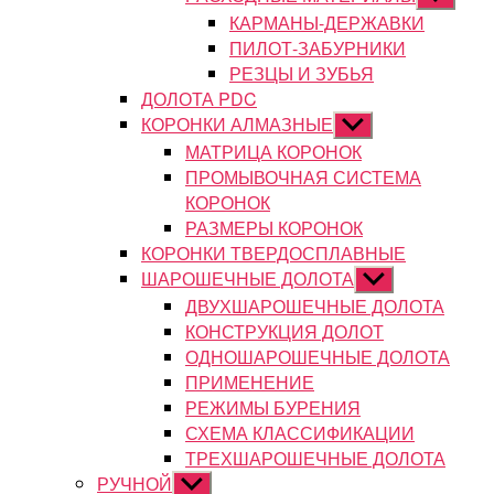
подменю
КАРМАНЫ-ДЕРЖАВКИ
ПИЛОТ-ЗАБУРНИКИ
РЕЗЦЫ И ЗУБЬЯ
ДОЛОТА PDC
КОРОНКИ АЛМАЗНЫЕ
Показывать
подменю
МАТРИЦА КОРОНОК
ПРОМЫВОЧНАЯ СИСТЕМА
КОРОНОК
РАЗМЕРЫ КОРОНОК
КОРОНКИ ТВЕРДОСПЛАВНЫЕ
ШАРОШЕЧНЫЕ ДОЛОТА
Показывать
подменю
ДВУХШАРОШЕЧНЫЕ ДОЛОТА
КОНСТРУКЦИЯ ДОЛОТ
ОДНОШАРОШЕЧНЫЕ ДОЛОТА
ПРИМЕНЕНИЕ
РЕЖИМЫ БУРЕНИЯ
СХЕМА КЛАССИФИКАЦИИ
ТРЕХШАРОШЕЧНЫЕ ДОЛОТА
РУЧНОЙ
Показывать