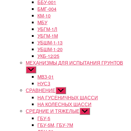
ББУ-001
БМГ-004
КМ-10
МБУ
УБГМ-1Л
УБГМ-1М
УБШМ-1-13
УБШМ-1-20
УКБ-12/25
МЕХАНИЗМЫ ДЛЯ ИСПЫТАНИЯ ГРУНТОВ
Показывать
подменю
МВЗ-01
НУСЗ
СРАВНЕНИЕ
Показывать
подменю
НА ГУСЕНИЧНЫХ ШАССИ
НА КОЛЕСНЫХ ШАССИ
СРЕДНИЕ И ТЯЖЕЛЫЕ
Показывать
подменю
ГБУ-5
ГБУ-5М, ГБУ-7М