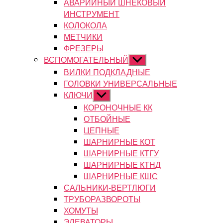
АВАРИЙНЫЙ ШНЕКОВЫЙ
ИНСТРУМЕНТ
КОЛОКОЛА
МЕТЧИКИ
ФРЕЗЕРЫ
ВСПОМОГАТЕЛЬНЫЙ
Показывать
подменю
ВИЛКИ ПОДКЛАДНЫЕ
ГОЛОВКИ УНИВЕРСАЛЬНЫЕ
КЛЮЧИ
Показывать
подменю
КОРОНОЧНЫЕ КК
ОТБОЙНЫЕ
ЦЕПНЫЕ
ШАРНИРНЫЕ КОТ
ШАРНИРНЫЕ КТГУ
ШАРНИРНЫЕ КТНД
ШАРНИРНЫЕ КШС
САЛЬНИКИ-ВЕРТЛЮГИ
ТРУБОРАЗВОРОТЫ
ХОМУТЫ
ЭЛЕВАТОРЫ