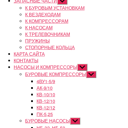
ЗАПАСНЫЕ ЧАСТИ
Показывать
подменю
К БУРОВЫМ УСТАНОВКАМ
К ВЕЗДЕХОДАМ
К КОМПРЕССОРАМ
К НАСОСАМ
К ТРЕЛЕВОЧНИКАМ
ПРУЖИНЫ
СТОПОРНЫЕ КОЛЬЦА
КАРТА САЙТА
КОНТАКТЫ
НАСОСЫ И КОМПРЕССОРЫ
Показывать
подменю
БУРОВЫЕ КОМПРЕССОРЫ
Показывать
подменю
4ВУ1-5/9
АК-9/10
КВ-10/10
КВ-12/10
КВ-12/12
ПК-5,25
БУРОВЫЕ НАСОСЫ
Показывать
подменю
НБ-32, НБ-50