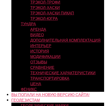
ТРЭКОЛ-ТРОФИ
ТРЭКОЛ-ХАСКИ
ТРЭКОЛ-ХАСКИ ПИКАП
ТРЭКОЛ-ЮГРА
ТУНДРА
АРЕНДА
ВИДЕО
ДОПОЛНИТЕЛЬНАЯ КОМПЛЕКТАЦИЯ
ИНТЕРЬЕР
ИСТОРИЯ
МОДИФИКАЦИИ
ОТЗЫВЫ
СРАВНЕНИЕ
ТЕХНИЧЕСКИЕ ХАРАКТЕРИСТИКИ
ТРАНСПОРТИРОВКА
ЦЕНА
ФЕНИКС
ВЫ ПОПАЛИ НА НОВУЮ ВЕРСИЮ САЙТА!
ГЕОДЕЗИСТАМ
ГЕОДЕЗИЧЕСКИЕ МАРКИ