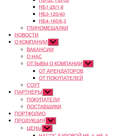
НБ1-25/1,6
НБ3-120/40
НБ4-160/6,3
ГЛИНОМЕШАЛКИ
НОВОСТИ
О КОМПАНИИ
Показывать
подменю
ВАКАНСИИ
О НАС
ОТЗЫВЫ О КОМПАНИИ
Показывать
подменю
ОТ АРЕНДАТОРОВ
ОТ ПОКУПАТЕЛЕЙ
СОУТ
ПАРТНЕРЫ
Показывать
подменю
ПОКУПАТЕЛИ
ПОСТАВЩИКИ
ПОРТФОЛИО
ПРОДУКЦИЯ
Показывать
подменю
ЦЕНЫ
Показывать
подменю
НАСОС БУРОВОЙ НБ-4, НБ-3