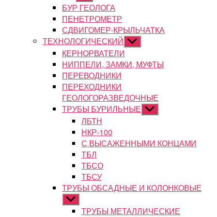
подменю
БУР ГЕОЛОГА
ПЕНЕТРОМЕТР
СДВИГОМЕР-КРЫЛЬЧАТКА
ТЕХНОЛОГИЧЕСКИЙ
Показывать
подменю
КЕРНОРВАТЕЛИ
НИППЕЛИ, ЗАМКИ, МУФТЫ
ПЕРЕВОДНИКИ
ПЕРЕХОДНИКИ
ГЕОЛОГОРАЗВЕДОЧНЫЕ
ТРУБЫ БУРИЛЬНЫЕ
Показывать
подменю
ЛБТН
НКР-100
С ВЫСАЖЕННЫМИ КОНЦАМИ
ТБЛ
ТБСО
ТБСУ
ТРУБЫ ОБСАДНЫЕ И КОЛОНКОВЫЕ
Показывать
подменю
ТРУБЫ МЕТАЛЛИЧЕСКИЕ