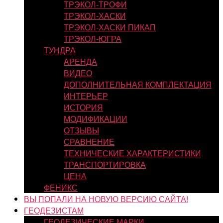
ТРЭКОЛ-ТРОФИ
ТРЭКОЛ-ХАСКИ
ТРЭКОЛ-ХАСКИ ПИКАП
ТРЭКОЛ-ЮГРА
ТУНДРА
АРЕНДА
ВИДЕО
ДОПОЛНИТЕЛЬНАЯ КОМПЛЕКТАЦИЯ
ИНТЕРЬЕР
ИСТОРИЯ
МОДИФИКАЦИИ
ОТЗЫВЫ
СРАВНЕНИЕ
ТЕХНИЧЕСКИЕ ХАРАКТЕРИСТИКИ
ТРАНСПОРТИРОВКА
ЦЕНА
ФЕНИКС
ВЫ ПОПАЛИ НА НОВУЮ ВЕРСИЮ САЙТА!
ГЕОДЕЗИСТАМ
ГЕОДЕЗИЧЕСКИЕ МАРКИ