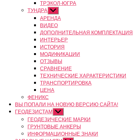
ТРЭКОЛ-ЮГРА
ТУНДРА
Показывать
подменю
АРЕНДА
ВИДЕО
ДОПОЛНИТЕЛЬНАЯ КОМПЛЕКТАЦИЯ
ИНТЕРЬЕР
ИСТОРИЯ
МОДИФИКАЦИИ
ОТЗЫВЫ
СРАВНЕНИЕ
ТЕХНИЧЕСКИЕ ХАРАКТЕРИСТИКИ
ТРАНСПОРТИРОВКА
ЦЕНА
ФЕНИКС
ВЫ ПОПАЛИ НА НОВУЮ ВЕРСИЮ САЙТА!
ГЕОДЕЗИСТАМ
Показывать
подменю
ГЕОДЕЗИЧЕСКИЕ МАРКИ
ГРУНТОВЫЕ АНКЕРЫ
ИНФОРМАЦИОННЫЕ ЗНАКИ