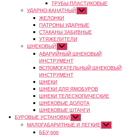
ТРУБЫ ПЛАСТИКОВЫЕ
УДАРНО-КАНАТНЫЙ
Показывать
подменю
ЖЕЛОНКИ
ПАТРОНЫ УДАРНЫЕ
СТАКАНЫ ЗАБИВНЫЕ
УТЯЖЕЛИТЕЛИ
ШНЕКОВЫЙ
Показывать
подменю
АВАРИЙНЫЙ ШНЕКОВЫЙ
ИНСТРУМЕНТ
ВСПОМОГАТЕЛЬНЫЙ ШНЕКОВЫЙ
ИНСТРУМЕНТ
ШНЕКИ
ШНЕКИ ДЛЯ ЯМОБУРОВ
ШНЕКИ ТЕЛЕСКОПИЧЕСКИЕ
ШНЕКОВЫЕ ДОЛОТА
ШНЕКОВЫЕ ШТАНГИ
БУРОВЫЕ УСТАНОВКИ
Показывать
подменю
МАЛОГАБАРИТНЫЕ И ЛЕГКИЕ
Показывать
подменю
ББУ-000