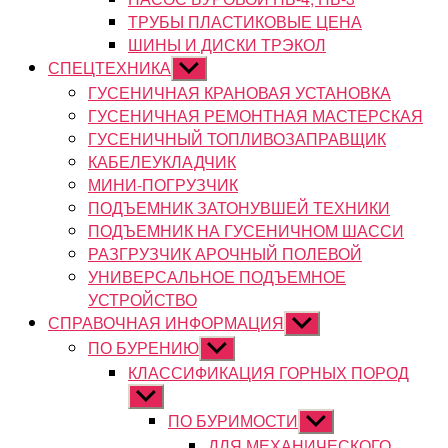
ТРУБЫ ПЛАСТИКОВЫЕ ЦЕНА
ШИНЫ И ДИСКИ ТРЭКОЛ
СПЕЦТЕХНИКА
Показывать
подменю
ГУСЕНИЧНАЯ КРАНОВАЯ УСТАНОВКА
ГУСЕНИЧНАЯ РЕМОНТНАЯ МАСТЕРСКАЯ
ГУСЕНИЧНЫЙ ТОПЛИВОЗАПРАВЩИК
КАБЕЛЕУКЛАДЧИК
МИНИ-ПОГРУЗЧИК
ПОДЪЕМНИК ЗАТОНУВШЕЙ ТЕХНИКИ
ПОДЪЕМНИК НА ГУСЕНИЧНОМ ШАССИ
РАЗГРУЗЧИК АРОЧНЫЙ ПОЛЕВОЙ
УНИВЕРСАЛЬНОЕ ПОДЪЕМНОЕ
УСТРОЙСТВО
СПРАВОЧНАЯ ИНФОРМАЦИЯ
Показывать
подменю
ПО БУРЕНИЮ
Показывать
подменю
КЛАССИФИКАЦИЯ ГОРНЫХ ПОРОД
Показывать
подменю
ПО БУРИМОСТИ
Показывать
подменю
ДЛЯ МЕХАНИЧЕСКОГО