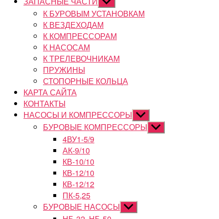
ЗАПАСНЫЕ ЧАСТИ
Показывать
подменю
К БУРОВЫМ УСТАНОВКАМ
К ВЕЗДЕХОДАМ
К КОМПРЕССОРАМ
К НАСОСАМ
К ТРЕЛЕВОЧНИКАМ
ПРУЖИНЫ
СТОПОРНЫЕ КОЛЬЦА
КАРТА САЙТА
КОНТАКТЫ
НАСОСЫ И КОМПРЕССОРЫ
Показывать
подменю
БУРОВЫЕ КОМПРЕССОРЫ
Показывать
подменю
4ВУ1-5/9
АК-9/10
КВ-10/10
КВ-12/10
КВ-12/12
ПК-5,25
БУРОВЫЕ НАСОСЫ
Показывать
подменю
НБ-32, НБ-50