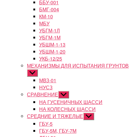
ББУ-001
БМГ-004
КМ-10
МБУ
УБГМ-1Л
УБГМ-1М
УБШМ-1-13
УБШМ-1-20
УКБ-12/25
МЕХАНИЗМЫ ДЛЯ ИСПЫТАНИЯ ГРУНТОВ
Показывать
подменю
МВЗ-01
НУСЗ
СРАВНЕНИЕ
Показывать
подменю
НА ГУСЕНИЧНЫХ ШАССИ
НА КОЛЕСНЫХ ШАССИ
СРЕДНИЕ И ТЯЖЕЛЫЕ
Показывать
подменю
ГБУ-5
ГБУ-5М, ГБУ-7М