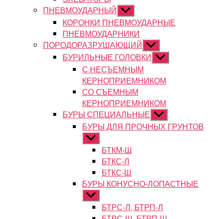
ПНЕВМОУДАРНЫЙ
Показывать
подменю
КОРОНКИ ПНЕВМОУДАРНЫЕ
ПНЕВМОУДАРНИКИ
ПОРОДОРАЗРУШАЮЩИЙ
Показывать
подменю
БУРИЛЬНЫЕ ГОЛОВКИ
Показывать
подменю
С НЕСЪЕМНЫМ
КЕРНОПРИЕМНИКОМ
СО СЪЕМНЫМ
КЕРНОПРИЕМНИКОМ
БУРЫ СПЕЦИАЛЬНЫЕ
Показывать
подменю
БУРЫ ДЛЯ ПРОЧНЫХ ГРУНТОВ
Показывать
подменю
БТКМ-Ш
БТКС-Л
БТКС-Ш
БУРЫ КОНУСНО-ЛОПАСТНЫЕ
Показывать
подменю
БТРС-Л, БТРП-Л
БТРС-Ш, БТРП-Ш