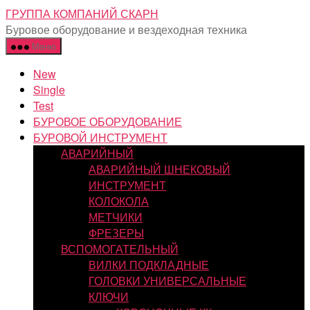
Перейти
ГРУППА КОМПАНИЙ СКАРН
к
Буровое оборудование и вездеходная техника
содержимому
Меню
New
Single
Test
БУРОВОЕ ОБОРУДОВАНИЕ
БУРОВОЙ ИНСТРУМЕНТ
АВАРИЙНЫЙ
АВАРИЙНЫЙ ШНЕКОВЫЙ
ИНСТРУМЕНТ
КОЛОКОЛА
МЕТЧИКИ
ФРЕЗЕРЫ
ВСПОМОГАТЕЛЬНЫЙ
ВИЛКИ ПОДКЛАДНЫЕ
ГОЛОВКИ УНИВЕРСАЛЬНЫЕ
КЛЮЧИ