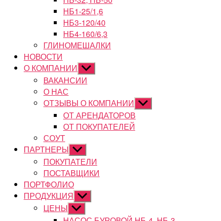
НБ1-25/1,6
НБ3-120/40
НБ4-160/6,3
ГЛИНОМЕШАЛКИ
НОВОСТИ
О КОМПАНИИ
Показывать
подменю
ВАКАНСИИ
О НАС
ОТЗЫВЫ О КОМПАНИИ
Показывать
подменю
ОТ АРЕНДАТОРОВ
ОТ ПОКУПАТЕЛЕЙ
СОУТ
ПАРТНЕРЫ
Показывать
подменю
ПОКУПАТЕЛИ
ПОСТАВЩИКИ
ПОРТФОЛИО
ПРОДУКЦИЯ
Показывать
подменю
ЦЕНЫ
Показывать
подменю
НАСОС БУРОВОЙ НБ-4, НБ-3