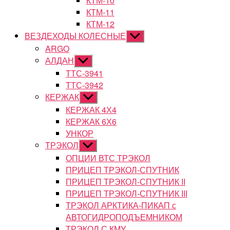
КТМ-10
КТМ-11
КТМ-12
ВЕЗДЕХОДЫ КОЛЕСНЫЕ
Показывать
подменю
ARGO
АЛДАН
Показывать
подменю
ТТС-3941
ТТС-3942
КЕРЖАК
Показывать
подменю
КЕРЖАК 4Х4
КЕРЖАК 6Х6
УНКОР
ТРЭКОЛ
Показывать
подменю
ОПЦИИ ВТС ТРЭКОЛ
ПРИЦЕП ТРЭКОЛ-СПУТНИК
ПРИЦЕП ТРЭКОЛ-СПУТНИК II
ПРИЦЕП ТРЭКОЛ-СПУТНИК III
ТРЭКОЛ АРКТИКА-ПИКАП с
АВТОГИДРОПОДЪЕМНИКОМ
ТРЭКОЛ С КМУ