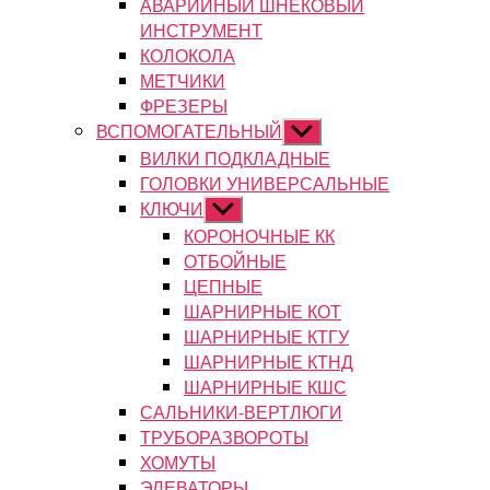
АВАРИЙНЫЙ ШНЕКОВЫЙ
ИНСТРУМЕНТ
КОЛОКОЛА
МЕТЧИКИ
ФРЕЗЕРЫ
ВСПОМОГАТЕЛЬНЫЙ
Показывать
подменю
ВИЛКИ ПОДКЛАДНЫЕ
ГОЛОВКИ УНИВЕРСАЛЬНЫЕ
КЛЮЧИ
Показывать
подменю
КОРОНОЧНЫЕ КК
ОТБОЙНЫЕ
ЦЕПНЫЕ
ШАРНИРНЫЕ КОТ
ШАРНИРНЫЕ КТГУ
ШАРНИРНЫЕ КТНД
ШАРНИРНЫЕ КШС
САЛЬНИКИ-ВЕРТЛЮГИ
ТРУБОРАЗВОРОТЫ
ХОМУТЫ
ЭЛЕВАТОРЫ