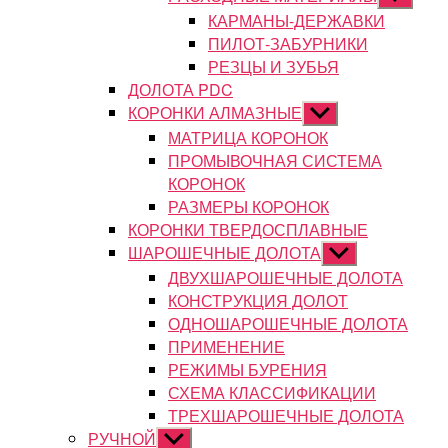
подменю
КАРМАНЫ-ДЕРЖАВКИ
ПИЛОТ-ЗАБУРНИКИ
РЕЗЦЫ И ЗУБЬЯ
ДОЛОТА PDC
КОРОНКИ АЛМАЗНЫЕ
Показывать
подменю
МАТРИЦА КОРОНОК
ПРОМЫВОЧНАЯ СИСТЕМА
КОРОНОК
РАЗМЕРЫ КОРОНОК
КОРОНКИ ТВЕРДОСПЛАВНЫЕ
ШАРОШЕЧНЫЕ ДОЛОТА
Показывать
подменю
ДВУХШАРОШЕЧНЫЕ ДОЛОТА
КОНСТРУКЦИЯ ДОЛОТ
ОДНОШАРОШЕЧНЫЕ ДОЛОТА
ПРИМЕНЕНИЕ
РЕЖИМЫ БУРЕНИЯ
СХЕМА КЛАССИФИКАЦИИ
ТРЕХШАРОШЕЧНЫЕ ДОЛОТА
РУЧНОЙ
Показывать