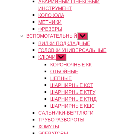
АВАРИЙНЫЙ ШНЕКОВЫЙ
ИНСТРУМЕНТ
КОЛОКОЛА
МЕТЧИКИ
ФРЕЗЕРЫ
ВСПОМОГАТЕЛЬНЫЙ
Показывать
подменю
ВИЛКИ ПОДКЛАДНЫЕ
ГОЛОВКИ УНИВЕРСАЛЬНЫЕ
КЛЮЧИ
Показывать
подменю
КОРОНОЧНЫЕ КК
ОТБОЙНЫЕ
ЦЕПНЫЕ
ШАРНИРНЫЕ КОТ
ШАРНИРНЫЕ КТГУ
ШАРНИРНЫЕ КТНД
ШАРНИРНЫЕ КШС
САЛЬНИКИ-ВЕРТЛЮГИ
ТРУБОРАЗВОРОТЫ
ХОМУТЫ
ЭЛЕВАТОРЫ