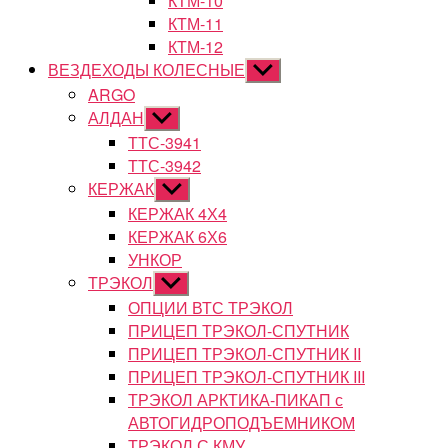
КТМ-10
КТМ-11
КТМ-12
ВЕЗДЕХОДЫ КОЛЕСНЫЕ
Показывать
подменю
ARGO
АЛДАН
Показывать
подменю
ТТС-3941
ТТС-3942
КЕРЖАК
Показывать
подменю
КЕРЖАК 4Х4
КЕРЖАК 6Х6
УНКОР
ТРЭКОЛ
Показывать
подменю
ОПЦИИ ВТС ТРЭКОЛ
ПРИЦЕП ТРЭКОЛ-СПУТНИК
ПРИЦЕП ТРЭКОЛ-СПУТНИК II
ПРИЦЕП ТРЭКОЛ-СПУТНИК III
ТРЭКОЛ АРКТИКА-ПИКАП с
АВТОГИДРОПОДЪЕМНИКОМ
ТРЭКОЛ С КМУ