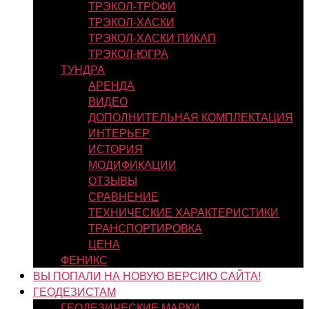
ТРЭКОЛ-ТРОФИ
ТРЭКОЛ-ХАСКИ
ТРЭКОЛ-ХАСКИ ПИКАП
ТРЭКОЛ-ЮГРА
ТУНДРА
АРЕНДА
ВИДЕО
ДОПОЛНИТЕЛЬНАЯ КОМПЛЕКТАЦИЯ
ИНТЕРЬЕР
ИСТОРИЯ
МОДИФИКАЦИИ
ОТЗЫВЫ
СРАВНЕНИЕ
ТЕХНИЧЕСКИЕ ХАРАКТЕРИСТИКИ
ТРАНСПОРТИРОВКА
ЦЕНА
ФЕНИКС
ВЫ ПОПАЛИ НА НОВУЮ ВЕРСИЮ САЙТА!
ГЕОДЕЗИСТАМ
ГЕОДЕЗИЧЕСКИЕ МАРКИ