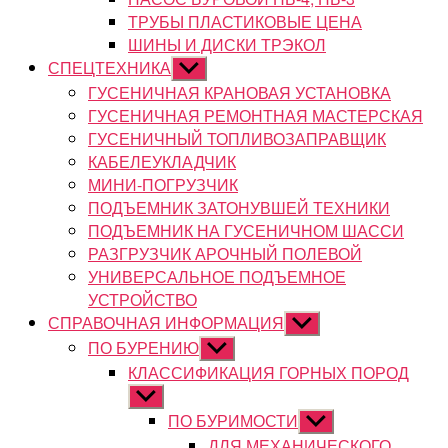
ТРУБЫ ПЛАСТИКОВЫЕ ЦЕНА
ШИНЫ И ДИСКИ ТРЭКОЛ
СПЕЦТЕХНИКА
Показывать
подменю
ГУСЕНИЧНАЯ КРАНОВАЯ УСТАНОВКА
ГУСЕНИЧНАЯ РЕМОНТНАЯ МАСТЕРСКАЯ
ГУСЕНИЧНЫЙ ТОПЛИВОЗАПРАВЩИК
КАБЕЛЕУКЛАДЧИК
МИНИ-ПОГРУЗЧИК
ПОДЪЕМНИК ЗАТОНУВШЕЙ ТЕХНИКИ
ПОДЪЕМНИК НА ГУСЕНИЧНОМ ШАССИ
РАЗГРУЗЧИК АРОЧНЫЙ ПОЛЕВОЙ
УНИВЕРСАЛЬНОЕ ПОДЪЕМНОЕ
УСТРОЙСТВО
СПРАВОЧНАЯ ИНФОРМАЦИЯ
Показывать
подменю
ПО БУРЕНИЮ
Показывать
подменю
КЛАССИФИКАЦИЯ ГОРНЫХ ПОРОД
Показывать
подменю
ПО БУРИМОСТИ
Показывать
подменю
ДЛЯ МЕХАНИЧЕСКОГО