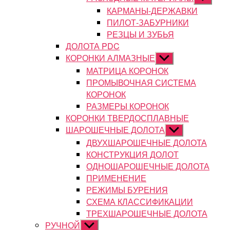
подменю
КАРМАНЫ-ДЕРЖАВКИ
ПИЛОТ-ЗАБУРНИКИ
РЕЗЦЫ И ЗУБЬЯ
ДОЛОТА PDC
КОРОНКИ АЛМАЗНЫЕ
Показывать
подменю
МАТРИЦА КОРОНОК
ПРОМЫВОЧНАЯ СИСТЕМА
КОРОНОК
РАЗМЕРЫ КОРОНОК
КОРОНКИ ТВЕРДОСПЛАВНЫЕ
ШАРОШЕЧНЫЕ ДОЛОТА
Показывать
подменю
ДВУХШАРОШЕЧНЫЕ ДОЛОТА
КОНСТРУКЦИЯ ДОЛОТ
ОДНОШАРОШЕЧНЫЕ ДОЛОТА
ПРИМЕНЕНИЕ
РЕЖИМЫ БУРЕНИЯ
СХЕМА КЛАССИФИКАЦИИ
ТРЕХШАРОШЕЧНЫЕ ДОЛОТА
РУЧНОЙ
Показывать