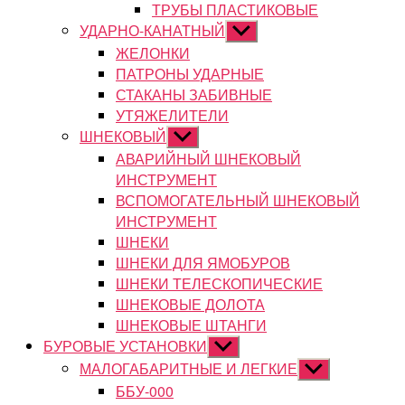
ТРУБЫ ПЛАСТИКОВЫЕ
УДАРНО-КАНАТНЫЙ
Показывать
подменю
ЖЕЛОНКИ
ПАТРОНЫ УДАРНЫЕ
СТАКАНЫ ЗАБИВНЫЕ
УТЯЖЕЛИТЕЛИ
ШНЕКОВЫЙ
Показывать
подменю
АВАРИЙНЫЙ ШНЕКОВЫЙ
ИНСТРУМЕНТ
ВСПОМОГАТЕЛЬНЫЙ ШНЕКОВЫЙ
ИНСТРУМЕНТ
ШНЕКИ
ШНЕКИ ДЛЯ ЯМОБУРОВ
ШНЕКИ ТЕЛЕСКОПИЧЕСКИЕ
ШНЕКОВЫЕ ДОЛОТА
ШНЕКОВЫЕ ШТАНГИ
БУРОВЫЕ УСТАНОВКИ
Показывать
подменю
МАЛОГАБАРИТНЫЕ И ЛЕГКИЕ
Показывать
подменю
ББУ-000