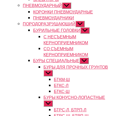
ПНЕВМОУДАРНЫЙ
Показывать
подменю
КОРОНКИ ПНЕВМОУДАРНЫЕ
ПНЕВМОУДАРНИКИ
ПОРОДОРАЗРУШАЮЩИЙ
Показывать
подменю
БУРИЛЬНЫЕ ГОЛОВКИ
Показывать
подменю
С НЕСЪЕМНЫМ
КЕРНОПРИЕМНИКОМ
СО СЪЕМНЫМ
КЕРНОПРИЕМНИКОМ
БУРЫ СПЕЦИАЛЬНЫЕ
Показывать
подменю
БУРЫ ДЛЯ ПРОЧНЫХ ГРУНТОВ
Показывать
подменю
БТКМ-Ш
БТКС-Л
БТКС-Ш
БУРЫ КОНУСНО-ЛОПАСТНЫЕ
Показывать
подменю
БТРС-Л, БТРП-Л
БТРС-Ш, БТРП-Ш