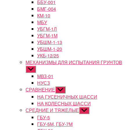
ББУ-001
БМГ-004
КМ-10
МБУ
УБГМ-1Л
УБГМ-1М
УБШМ-1-13
УБШМ-1-20
УКБ-12/25
МЕХАНИЗМЫ ДЛЯ ИСПЫТАНИЯ ГРУНТОВ
Показывать
подменю
МВЗ-01
НУСЗ
СРАВНЕНИЕ
Показывать
подменю
НА ГУСЕНИЧНЫХ ШАССИ
НА КОЛЕСНЫХ ШАССИ
СРЕДНИЕ И ТЯЖЕЛЫЕ
Показывать
подменю
ГБУ-5
ГБУ-5М, ГБУ-7М