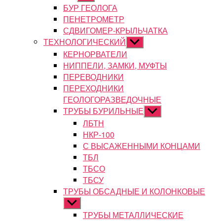
подменю
БУР ГЕОЛОГА
ПЕНЕТРОМЕТР
СДВИГОМЕР-КРЫЛЬЧАТКА
ТЕХНОЛОГИЧЕСКИЙ
Показывать
подменю
КЕРНОРВАТЕЛИ
НИППЕЛИ, ЗАМКИ, МУФТЫ
ПЕРЕВОДНИКИ
ПЕРЕХОДНИКИ
ГЕОЛОГОРАЗВЕДОЧНЫЕ
ТРУБЫ БУРИЛЬНЫЕ
Показывать
подменю
ЛБТН
НКР-100
С ВЫСАЖЕННЫМИ КОНЦАМИ
ТБЛ
ТБСО
ТБСУ
ТРУБЫ ОБСАДНЫЕ И КОЛОНКОВЫЕ
Показывать
подменю
ТРУБЫ МЕТАЛЛИЧЕСКИЕ