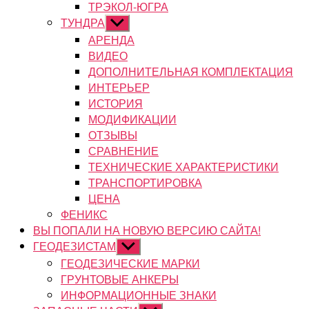
ТРЭКОЛ-ЮГРА
ТУНДРА
Показывать
подменю
АРЕНДА
ВИДЕО
ДОПОЛНИТЕЛЬНАЯ КОМПЛЕКТАЦИЯ
ИНТЕРЬЕР
ИСТОРИЯ
МОДИФИКАЦИИ
ОТЗЫВЫ
СРАВНЕНИЕ
ТЕХНИЧЕСКИЕ ХАРАКТЕРИСТИКИ
ТРАНСПОРТИРОВКА
ЦЕНА
ФЕНИКС
ВЫ ПОПАЛИ НА НОВУЮ ВЕРСИЮ САЙТА!
ГЕОДЕЗИСТАМ
Показывать
подменю
ГЕОДЕЗИЧЕСКИЕ МАРКИ
ГРУНТОВЫЕ АНКЕРЫ
ИНФОРМАЦИОННЫЕ ЗНАКИ