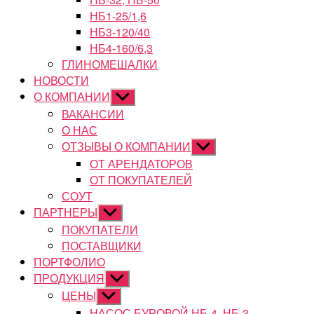
НБ1-25/1,6
НБ3-120/40
НБ4-160/6,3
ГЛИНОМЕШАЛКИ
НОВОСТИ
О КОМПАНИИ
Показывать
подменю
ВАКАНСИИ
О НАС
ОТЗЫВЫ О КОМПАНИИ
Показывать
подменю
ОТ АРЕНДАТОРОВ
ОТ ПОКУПАТЕЛЕЙ
СОУТ
ПАРТНЕРЫ
Показывать
подменю
ПОКУПАТЕЛИ
ПОСТАВЩИКИ
ПОРТФОЛИО
ПРОДУКЦИЯ
Показывать
подменю
ЦЕНЫ
Показывать
подменю
НАСОС БУРОВОЙ НБ-4, НБ-3