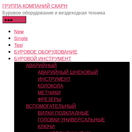
Перейти
ГРУППА КОМПАНИЙ СКАРН
к
Буровое оборудование и вездеходная техника
содержимому
Меню
New
Single
Test
БУРОВОЕ ОБОРУДОВАНИЕ
БУРОВОЙ ИНСТРУМЕНТ
АВАРИЙНЫЙ
АВАРИЙНЫЙ ШНЕКОВЫЙ
ИНСТРУМЕНТ
КОЛОКОЛА
МЕТЧИКИ
ФРЕЗЕРЫ
ВСПОМОГАТЕЛЬНЫЙ
ВИЛКИ ПОДКЛАДНЫЕ
ГОЛОВКИ УНИВЕРСАЛЬНЫЕ
КЛЮЧИ