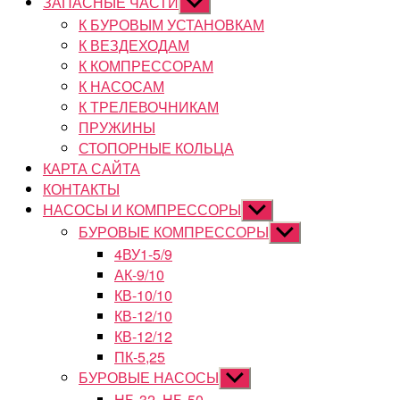
ЗАПАСНЫЕ ЧАСТИ
Показывать
подменю
К БУРОВЫМ УСТАНОВКАМ
К ВЕЗДЕХОДАМ
К КОМПРЕССОРАМ
К НАСОСАМ
К ТРЕЛЕВОЧНИКАМ
ПРУЖИНЫ
СТОПОРНЫЕ КОЛЬЦА
КАРТА САЙТА
КОНТАКТЫ
НАСОСЫ И КОМПРЕССОРЫ
Показывать
подменю
БУРОВЫЕ КОМПРЕССОРЫ
Показывать
подменю
4ВУ1-5/9
АК-9/10
КВ-10/10
КВ-12/10
КВ-12/12
ПК-5,25
БУРОВЫЕ НАСОСЫ
Показывать
подменю
НБ-32, НБ-50