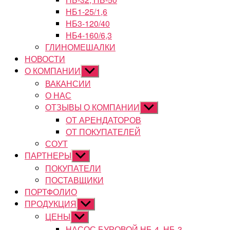
НБ1-25/1,6
НБ3-120/40
НБ4-160/6,3
ГЛИНОМЕШАЛКИ
НОВОСТИ
О КОМПАНИИ
Показывать
подменю
ВАКАНСИИ
О НАС
ОТЗЫВЫ О КОМПАНИИ
Показывать
подменю
ОТ АРЕНДАТОРОВ
ОТ ПОКУПАТЕЛЕЙ
СОУТ
ПАРТНЕРЫ
Показывать
подменю
ПОКУПАТЕЛИ
ПОСТАВЩИКИ
ПОРТФОЛИО
ПРОДУКЦИЯ
Показывать
подменю
ЦЕНЫ
Показывать
подменю
НАСОС БУРОВОЙ НБ-4, НБ-3