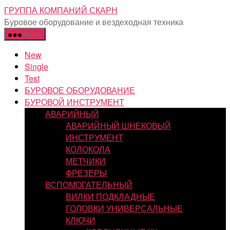
Перейти
ГРУППА КОМПАНИЙ СКАРН
к
Буровое оборудование и вездеходная техника
содержимому
Меню
New
Single
Test
БУРОВОЕ ОБОРУДОВАНИЕ
БУРОВОЙ ИНСТРУМЕНТ
АВАРИЙНЫЙ
АВАРИЙНЫЙ ШНЕКОВЫЙ
ИНСТРУМЕНТ
КОЛОКОЛА
МЕТЧИКИ
ФРЕЗЕРЫ
ВСПОМОГАТЕЛЬНЫЙ
ВИЛКИ ПОДКЛАДНЫЕ
ГОЛОВКИ УНИВЕРСАЛЬНЫЕ
КЛЮЧИ