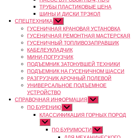
ТРУБЫ ПЛАСТИКОВЫЕ ЦЕНА
ШИНЫ И ДИСКИ ТРЭКОЛ
СПЕЦТЕХНИКА
Показывать
подменю
ГУСЕНИЧНАЯ КРАНОВАЯ УСТАНОВКА
ГУСЕНИЧНАЯ РЕМОНТНАЯ МАСТЕРСКАЯ
ГУСЕНИЧНЫЙ ТОПЛИВОЗАПРАВЩИК
КАБЕЛЕУКЛАДЧИК
МИНИ-ПОГРУЗЧИК
ПОДЪЕМНИК ЗАТОНУВШЕЙ ТЕХНИКИ
ПОДЪЕМНИК НА ГУСЕНИЧНОМ ШАССИ
РАЗГРУЗЧИК АРОЧНЫЙ ПОЛЕВОЙ
УНИВЕРСАЛЬНОЕ ПОДЪЕМНОЕ
УСТРОЙСТВО
СПРАВОЧНАЯ ИНФОРМАЦИЯ
Показывать
подменю
ПО БУРЕНИЮ
Показывать
подменю
КЛАССИФИКАЦИЯ ГОРНЫХ ПОРОД
Показывать
подменю
ПО БУРИМОСТИ
Показывать
подменю
ДЛЯ МЕХАНИЧЕСКОГО