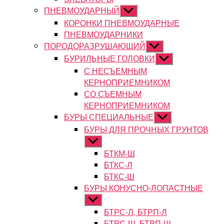
ПНЕВМОУДАРНЫЙ
Показывать
подменю
КОРОНКИ ПНЕВМОУДАРНЫЕ
ПНЕВМОУДАРНИКИ
ПОРОДОРАЗРУШАЮЩИЙ
Показывать
подменю
БУРИЛЬНЫЕ ГОЛОВКИ
Показывать
подменю
С НЕСЪЕМНЫМ
КЕРНОПРИЕМНИКОМ
СО СЪЕМНЫМ
КЕРНОПРИЕМНИКОМ
БУРЫ СПЕЦИАЛЬНЫЕ
Показывать
подменю
БУРЫ ДЛЯ ПРОЧНЫХ ГРУНТОВ
Показывать
подменю
БТКМ-Ш
БТКС-Л
БТКС-Ш
БУРЫ КОНУСНО-ЛОПАСТНЫЕ
Показывать
подменю
БТРС-Л, БТРП-Л
БТРС-Ш, БТРП-Ш