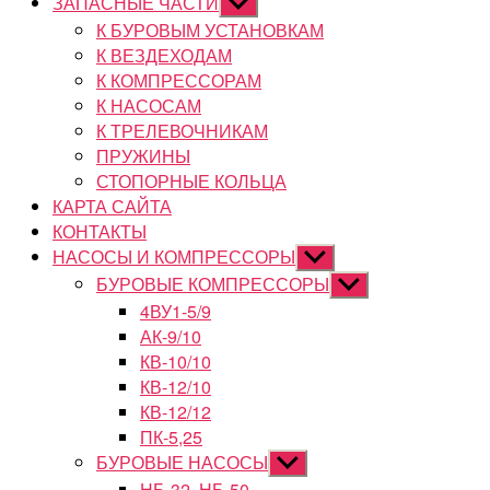
ЗАПАСНЫЕ ЧАСТИ
Показывать
подменю
К БУРОВЫМ УСТАНОВКАМ
К ВЕЗДЕХОДАМ
К КОМПРЕССОРАМ
К НАСОСАМ
К ТРЕЛЕВОЧНИКАМ
ПРУЖИНЫ
СТОПОРНЫЕ КОЛЬЦА
КАРТА САЙТА
КОНТАКТЫ
НАСОСЫ И КОМПРЕССОРЫ
Показывать
подменю
БУРОВЫЕ КОМПРЕССОРЫ
Показывать
подменю
4ВУ1-5/9
АК-9/10
КВ-10/10
КВ-12/10
КВ-12/12
ПК-5,25
БУРОВЫЕ НАСОСЫ
Показывать
подменю
НБ-32, НБ-50