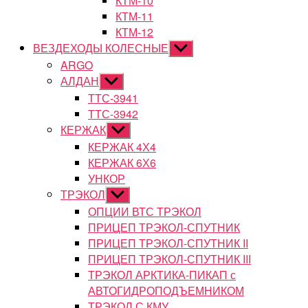
КТМ-10
КТМ-11
КТМ-12
ВЕЗДЕХОДЫ КОЛЕСНЫЕ
Показывать
подменю
ARGO
АЛДАН
Показывать
подменю
ТТС-3941
ТТС-3942
КЕРЖАК
Показывать
подменю
КЕРЖАК 4Х4
КЕРЖАК 6Х6
УНКОР
ТРЭКОЛ
Показывать
подменю
ОПЦИИ ВТС ТРЭКОЛ
ПРИЦЕП ТРЭКОЛ-СПУТНИК
ПРИЦЕП ТРЭКОЛ-СПУТНИК II
ПРИЦЕП ТРЭКОЛ-СПУТНИК III
ТРЭКОЛ АРКТИКА-ПИКАП с
АВТОГИДРОПОДЪЕМНИКОМ
ТРЭКОЛ С КМУ