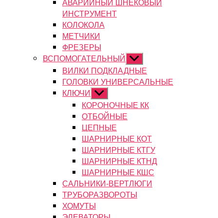
АВАРИЙНЫЙ ШНЕКОВЫЙ
ИНСТРУМЕНТ
КОЛОКОЛА
МЕТЧИКИ
ФРЕЗЕРЫ
ВСПОМОГАТЕЛЬНЫЙ
Показывать
подменю
ВИЛКИ ПОДКЛАДНЫЕ
ГОЛОВКИ УНИВЕРСАЛЬНЫЕ
КЛЮЧИ
Показывать
подменю
КОРОНОЧНЫЕ КК
ОТБОЙНЫЕ
ЦЕПНЫЕ
ШАРНИРНЫЕ КОТ
ШАРНИРНЫЕ КТГУ
ШАРНИРНЫЕ КТНД
ШАРНИРНЫЕ КШС
САЛЬНИКИ-ВЕРТЛЮГИ
ТРУБОРАЗВОРОТЫ
ХОМУТЫ
ЭЛЕВАТОРЫ