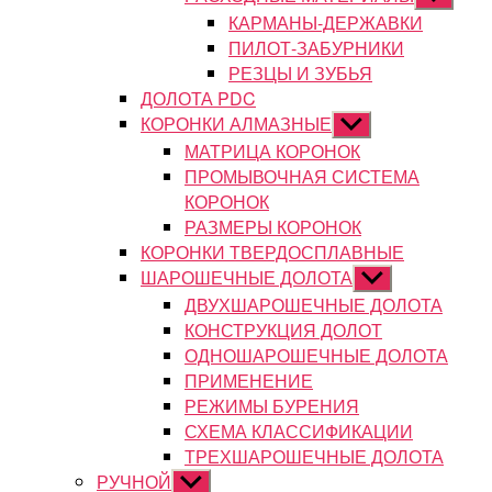
подменю
КАРМАНЫ-ДЕРЖАВКИ
ПИЛОТ-ЗАБУРНИКИ
РЕЗЦЫ И ЗУБЬЯ
ДОЛОТА PDC
КОРОНКИ АЛМАЗНЫЕ
Показывать
подменю
МАТРИЦА КОРОНОК
ПРОМЫВОЧНАЯ СИСТЕМА
КОРОНОК
РАЗМЕРЫ КОРОНОК
КОРОНКИ ТВЕРДОСПЛАВНЫЕ
ШАРОШЕЧНЫЕ ДОЛОТА
Показывать
подменю
ДВУХШАРОШЕЧНЫЕ ДОЛОТА
КОНСТРУКЦИЯ ДОЛОТ
ОДНОШАРОШЕЧНЫЕ ДОЛОТА
ПРИМЕНЕНИЕ
РЕЖИМЫ БУРЕНИЯ
СХЕМА КЛАССИФИКАЦИИ
ТРЕХШАРОШЕЧНЫЕ ДОЛОТА
РУЧНОЙ
Показывать