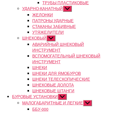
ТРУБЫ ПЛАСТИКОВЫЕ
УДАРНО-КАНАТНЫЙ
Показывать
подменю
ЖЕЛОНКИ
ПАТРОНЫ УДАРНЫЕ
СТАКАНЫ ЗАБИВНЫЕ
УТЯЖЕЛИТЕЛИ
ШНЕКОВЫЙ
Показывать
подменю
АВАРИЙНЫЙ ШНЕКОВЫЙ
ИНСТРУМЕНТ
ВСПОМОГАТЕЛЬНЫЙ ШНЕКОВЫЙ
ИНСТРУМЕНТ
ШНЕКИ
ШНЕКИ ДЛЯ ЯМОБУРОВ
ШНЕКИ ТЕЛЕСКОПИЧЕСКИЕ
ШНЕКОВЫЕ ДОЛОТА
ШНЕКОВЫЕ ШТАНГИ
БУРОВЫЕ УСТАНОВКИ
Показывать
подменю
МАЛОГАБАРИТНЫЕ И ЛЕГКИЕ
Показывать
подменю
ББУ-000