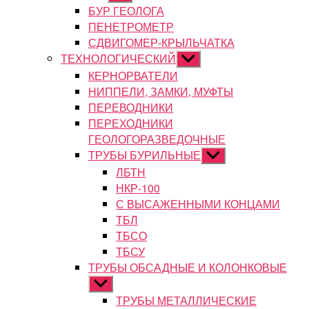
подменю
БУР ГЕОЛОГА
ПЕНЕТРОМЕТР
СДВИГОМЕР-КРЫЛЬЧАТКА
ТЕХНОЛОГИЧЕСКИЙ
Показывать
подменю
КЕРНОРВАТЕЛИ
НИППЕЛИ, ЗАМКИ, МУФТЫ
ПЕРЕВОДНИКИ
ПЕРЕХОДНИКИ
ГЕОЛОГОРАЗВЕДОЧНЫЕ
ТРУБЫ БУРИЛЬНЫЕ
Показывать
подменю
ЛБТН
НКР-100
С ВЫСАЖЕННЫМИ КОНЦАМИ
ТБЛ
ТБСО
ТБСУ
ТРУБЫ ОБСАДНЫЕ И КОЛОНКОВЫЕ
Показывать
подменю
ТРУБЫ МЕТАЛЛИЧЕСКИЕ