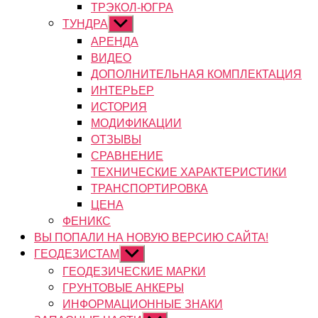
ТРЭКОЛ-ЮГРА
ТУНДРА
Показывать
подменю
АРЕНДА
ВИДЕО
ДОПОЛНИТЕЛЬНАЯ КОМПЛЕКТАЦИЯ
ИНТЕРЬЕР
ИСТОРИЯ
МОДИФИКАЦИИ
ОТЗЫВЫ
СРАВНЕНИЕ
ТЕХНИЧЕСКИЕ ХАРАКТЕРИСТИКИ
ТРАНСПОРТИРОВКА
ЦЕНА
ФЕНИКС
ВЫ ПОПАЛИ НА НОВУЮ ВЕРСИЮ САЙТА!
ГЕОДЕЗИСТАМ
Показывать
подменю
ГЕОДЕЗИЧЕСКИЕ МАРКИ
ГРУНТОВЫЕ АНКЕРЫ
ИНФОРМАЦИОННЫЕ ЗНАКИ