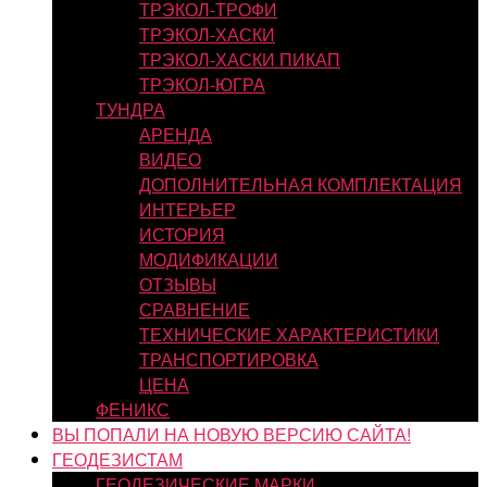
ТРЭКОЛ-ТРОФИ
ТРЭКОЛ-ХАСКИ
ТРЭКОЛ-ХАСКИ ПИКАП
ТРЭКОЛ-ЮГРА
ТУНДРА
АРЕНДА
ВИДЕО
ДОПОЛНИТЕЛЬНАЯ КОМПЛЕКТАЦИЯ
ИНТЕРЬЕР
ИСТОРИЯ
МОДИФИКАЦИИ
ОТЗЫВЫ
СРАВНЕНИЕ
ТЕХНИЧЕСКИЕ ХАРАКТЕРИСТИКИ
ТРАНСПОРТИРОВКА
ЦЕНА
ФЕНИКС
ВЫ ПОПАЛИ НА НОВУЮ ВЕРСИЮ САЙТА!
ГЕОДЕЗИСТАМ
ГЕОДЕЗИЧЕСКИЕ МАРКИ