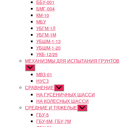
ББУ-001
БМГ-004
КМ-10
МБУ
УБГМ-1Л
УБГМ-1М
УБШМ-1-13
УБШМ-1-20
УКБ-12/25
МЕХАНИЗМЫ ДЛЯ ИСПЫТАНИЯ ГРУНТОВ
Показывать
подменю
МВЗ-01
НУСЗ
СРАВНЕНИЕ
Показывать
подменю
НА ГУСЕНИЧНЫХ ШАССИ
НА КОЛЕСНЫХ ШАССИ
СРЕДНИЕ И ТЯЖЕЛЫЕ
Показывать
подменю
ГБУ-5
ГБУ-5М, ГБУ-7М