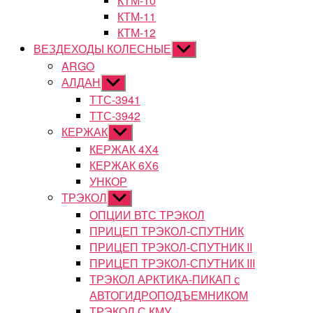
КТМ-10
КТМ-11
КТМ-12
ВЕЗДЕХОДЫ КОЛЕСНЫЕ
Показывать
подменю
ARGO
АЛДАН
Показывать
подменю
ТТС-3941
ТТС-3942
КЕРЖАК
Показывать
подменю
КЕРЖАК 4Х4
КЕРЖАК 6Х6
УНКОР
ТРЭКОЛ
Показывать
подменю
ОПЦИИ ВТС ТРЭКОЛ
ПРИЦЕП ТРЭКОЛ-СПУТНИК
ПРИЦЕП ТРЭКОЛ-СПУТНИК II
ПРИЦЕП ТРЭКОЛ-СПУТНИК III
ТРЭКОЛ АРКТИКА-ПИКАП с
АВТОГИДРОПОДЪЕМНИКОМ
ТРЭКОЛ С КМУ