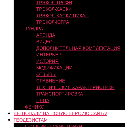
ТРЭКОЛ-ТРОФИ
ТРЭКОЛ-ХАСКИ
ТРЭКОЛ-ХАСКИ ПИКАП
ТРЭКОЛ-ЮГРА
ТУНДРА
АРЕНДА
ВИДЕО
ДОПОЛНИТЕЛЬНАЯ КОМПЛЕКТАЦИЯ
ИНТЕРЬЕР
ИСТОРИЯ
МОДИФИКАЦИИ
ОТЗЫВЫ
СРАВНЕНИЕ
ТЕХНИЧЕСКИЕ ХАРАКТЕРИСТИКИ
ТРАНСПОРТИРОВКА
ЦЕНА
ФЕНИКС
ВЫ ПОПАЛИ НА НОВУЮ ВЕРСИЮ САЙТА!
ГЕОДЕЗИСТАМ
ГЕОДЕЗИЧЕСКИЕ МАРКИ