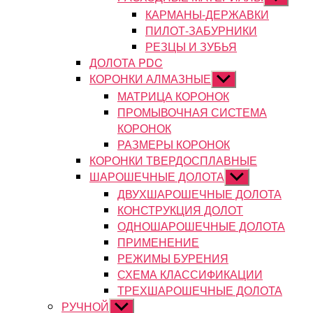
подменю
КАРМАНЫ-ДЕРЖАВКИ
ПИЛОТ-ЗАБУРНИКИ
РЕЗЦЫ И ЗУБЬЯ
ДОЛОТА PDC
КОРОНКИ АЛМАЗНЫЕ
Показывать
подменю
МАТРИЦА КОРОНОК
ПРОМЫВОЧНАЯ СИСТЕМА
КОРОНОК
РАЗМЕРЫ КОРОНОК
КОРОНКИ ТВЕРДОСПЛАВНЫЕ
ШАРОШЕЧНЫЕ ДОЛОТА
Показывать
подменю
ДВУХШАРОШЕЧНЫЕ ДОЛОТА
КОНСТРУКЦИЯ ДОЛОТ
ОДНОШАРОШЕЧНЫЕ ДОЛОТА
ПРИМЕНЕНИЕ
РЕЖИМЫ БУРЕНИЯ
СХЕМА КЛАССИФИКАЦИИ
ТРЕХШАРОШЕЧНЫЕ ДОЛОТА
РУЧНОЙ
Показывать