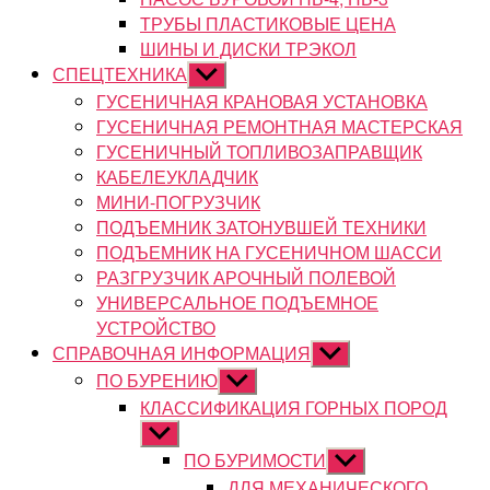
ТРУБЫ ПЛАСТИКОВЫЕ ЦЕНА
ШИНЫ И ДИСКИ ТРЭКОЛ
СПЕЦТЕХНИКА
Показывать
подменю
ГУСЕНИЧНАЯ КРАНОВАЯ УСТАНОВКА
ГУСЕНИЧНАЯ РЕМОНТНАЯ МАСТЕРСКАЯ
ГУСЕНИЧНЫЙ ТОПЛИВОЗАПРАВЩИК
КАБЕЛЕУКЛАДЧИК
МИНИ-ПОГРУЗЧИК
ПОДЪЕМНИК ЗАТОНУВШЕЙ ТЕХНИКИ
ПОДЪЕМНИК НА ГУСЕНИЧНОМ ШАССИ
РАЗГРУЗЧИК АРОЧНЫЙ ПОЛЕВОЙ
УНИВЕРСАЛЬНОЕ ПОДЪЕМНОЕ
УСТРОЙСТВО
СПРАВОЧНАЯ ИНФОРМАЦИЯ
Показывать
подменю
ПО БУРЕНИЮ
Показывать
подменю
КЛАССИФИКАЦИЯ ГОРНЫХ ПОРОД
Показывать
подменю
ПО БУРИМОСТИ
Показывать
подменю
ДЛЯ МЕХАНИЧЕСКОГО