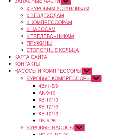
ЗАПАСНЫЕ ЧАСТИ
Показывать
подменю
К БУРОВЫМ УСТАНОВКАМ
К ВЕЗДЕХОДАМ
К КОМПРЕССОРАМ
К НАСОСАМ
К ТРЕЛЕВОЧНИКАМ
ПРУЖИНЫ
СТОПОРНЫЕ КОЛЬЦА
КАРТА САЙТА
КОНТАКТЫ
НАСОСЫ И КОМПРЕССОРЫ
Показывать
подменю
БУРОВЫЕ КОМПРЕССОРЫ
Показывать
подменю
4ВУ1-5/9
АК-9/10
КВ-10/10
КВ-12/10
КВ-12/12
ПК-5,25
БУРОВЫЕ НАСОСЫ
Показывать
подменю
НБ-32, НБ-50