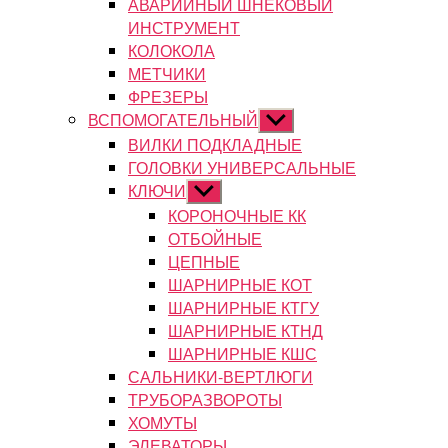
АВАРИЙНЫЙ ШНЕКОВЫЙ
ИНСТРУМЕНТ
КОЛОКОЛА
МЕТЧИКИ
ФРЕЗЕРЫ
ВСПОМОГАТЕЛЬНЫЙ
Показывать
подменю
ВИЛКИ ПОДКЛАДНЫЕ
ГОЛОВКИ УНИВЕРСАЛЬНЫЕ
КЛЮЧИ
Показывать
подменю
КОРОНОЧНЫЕ КК
ОТБОЙНЫЕ
ЦЕПНЫЕ
ШАРНИРНЫЕ КОТ
ШАРНИРНЫЕ КТГУ
ШАРНИРНЫЕ КТНД
ШАРНИРНЫЕ КШС
САЛЬНИКИ-ВЕРТЛЮГИ
ТРУБОРАЗВОРОТЫ
ХОМУТЫ
ЭЛЕВАТОРЫ