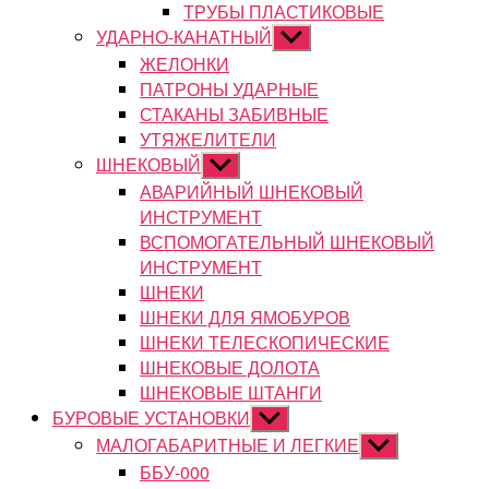
ТРУБЫ ПЛАСТИКОВЫЕ
УДАРНО-КАНАТНЫЙ
Показывать
подменю
ЖЕЛОНКИ
ПАТРОНЫ УДАРНЫЕ
СТАКАНЫ ЗАБИВНЫЕ
УТЯЖЕЛИТЕЛИ
ШНЕКОВЫЙ
Показывать
подменю
АВАРИЙНЫЙ ШНЕКОВЫЙ
ИНСТРУМЕНТ
ВСПОМОГАТЕЛЬНЫЙ ШНЕКОВЫЙ
ИНСТРУМЕНТ
ШНЕКИ
ШНЕКИ ДЛЯ ЯМОБУРОВ
ШНЕКИ ТЕЛЕСКОПИЧЕСКИЕ
ШНЕКОВЫЕ ДОЛОТА
ШНЕКОВЫЕ ШТАНГИ
БУРОВЫЕ УСТАНОВКИ
Показывать
подменю
МАЛОГАБАРИТНЫЕ И ЛЕГКИЕ
Показывать
подменю
ББУ-000