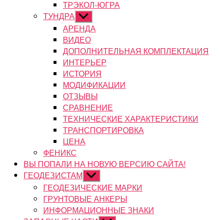
ТРЭКОЛ-ЮГРА
ТУНДРА
Показывать
подменю
АРЕНДА
ВИДЕО
ДОПОЛНИТЕЛЬНАЯ КОМПЛЕКТАЦИЯ
ИНТЕРЬЕР
ИСТОРИЯ
МОДИФИКАЦИИ
ОТЗЫВЫ
СРАВНЕНИЕ
ТЕХНИЧЕСКИЕ ХАРАКТЕРИСТИКИ
ТРАНСПОРТИРОВКА
ЦЕНА
ФЕНИКС
ВЫ ПОПАЛИ НА НОВУЮ ВЕРСИЮ САЙТА!
ГЕОДЕЗИСТАМ
Показывать
подменю
ГЕОДЕЗИЧЕСКИЕ МАРКИ
ГРУНТОВЫЕ АНКЕРЫ
ИНФОРМАЦИОННЫЕ ЗНАКИ