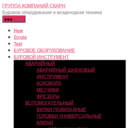
Перейти
ГРУППА КОМПАНИЙ СКАРН
к
Буровое оборудование и вездеходная техника
содержимому
Меню
New
Single
Test
БУРОВОЕ ОБОРУДОВАНИЕ
БУРОВОЙ ИНСТРУМЕНТ
АВАРИЙНЫЙ
АВАРИЙНЫЙ ШНЕКОВЫЙ
ИНСТРУМЕНТ
КОЛОКОЛА
МЕТЧИКИ
ФРЕЗЕРЫ
ВСПОМОГАТЕЛЬНЫЙ
ВИЛКИ ПОДКЛАДНЫЕ
ГОЛОВКИ УНИВЕРСАЛЬНЫЕ
КЛЮЧИ