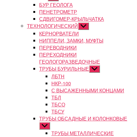
подменю
БУР ГЕОЛОГА
ПЕНЕТРОМЕТР
СДВИГОМЕР-КРЫЛЬЧАТКА
ТЕХНОЛОГИЧЕСКИЙ
Показывать
подменю
КЕРНОРВАТЕЛИ
НИППЕЛИ, ЗАМКИ, МУФТЫ
ПЕРЕВОДНИКИ
ПЕРЕХОДНИКИ
ГЕОЛОГОРАЗВЕДОЧНЫЕ
ТРУБЫ БУРИЛЬНЫЕ
Показывать
подменю
ЛБТН
НКР-100
С ВЫСАЖЕННЫМИ КОНЦАМИ
ТБЛ
ТБСО
ТБСУ
ТРУБЫ ОБСАДНЫЕ И КОЛОНКОВЫЕ
Показывать
подменю
ТРУБЫ МЕТАЛЛИЧЕСКИЕ