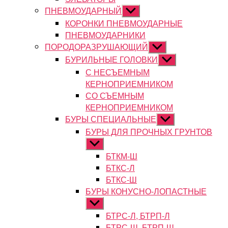
ПНЕВМОУДАРНЫЙ
Показывать
подменю
КОРОНКИ ПНЕВМОУДАРНЫЕ
ПНЕВМОУДАРНИКИ
ПОРОДОРАЗРУШАЮЩИЙ
Показывать
подменю
БУРИЛЬНЫЕ ГОЛОВКИ
Показывать
подменю
С НЕСЪЕМНЫМ
КЕРНОПРИЕМНИКОМ
СО СЪЕМНЫМ
КЕРНОПРИЕМНИКОМ
БУРЫ СПЕЦИАЛЬНЫЕ
Показывать
подменю
БУРЫ ДЛЯ ПРОЧНЫХ ГРУНТОВ
Показывать
подменю
БТКМ-Ш
БТКС-Л
БТКС-Ш
БУРЫ КОНУСНО-ЛОПАСТНЫЕ
Показывать
подменю
БТРС-Л, БТРП-Л
БТРС-Ш, БТРП-Ш