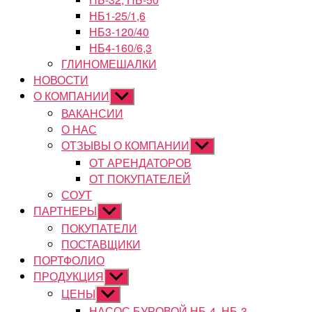
НБ1-25/1,6
НБ3-120/40
НБ4-160/6,3
ГЛИНОМЕШАЛКИ
НОВОСТИ
О КОМПАНИИ
Показывать
подменю
ВАКАНСИИ
О НАС
ОТЗЫВЫ О КОМПАНИИ
Показывать
подменю
ОТ АРЕНДАТОРОВ
ОТ ПОКУПАТЕЛЕЙ
СОУТ
ПАРТНЕРЫ
Показывать
подменю
ПОКУПАТЕЛИ
ПОСТАВЩИКИ
ПОРТФОЛИО
ПРОДУКЦИЯ
Показывать
подменю
ЦЕНЫ
Показывать
подменю
НАСОС БУРОВОЙ НБ-4, НБ-3