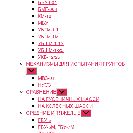
ББУ-001
БМГ-004
КМ-10
МБУ
УБГМ-1Л
УБГМ-1М
УБШМ-1-13
УБШМ-1-20
УКБ-12/25
МЕХАНИЗМЫ ДЛЯ ИСПЫТАНИЯ ГРУНТОВ
Показывать
подменю
МВЗ-01
НУСЗ
СРАВНЕНИЕ
Показывать
подменю
НА ГУСЕНИЧНЫХ ШАССИ
НА КОЛЕСНЫХ ШАССИ
СРЕДНИЕ И ТЯЖЕЛЫЕ
Показывать
подменю
ГБУ-5
ГБУ-5М, ГБУ-7М