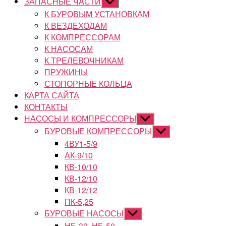
ЗАПАСНЫЕ ЧАСТИ
Показывать
подменю
К БУРОВЫМ УСТАНОВКАМ
К ВЕЗДЕХОДАМ
К КОМПРЕССОРАМ
К НАСОСАМ
К ТРЕЛЕВОЧНИКАМ
ПРУЖИНЫ
СТОПОРНЫЕ КОЛЬЦА
КАРТА САЙТА
КОНТАКТЫ
НАСОСЫ И КОМПРЕССОРЫ
Показывать
подменю
БУРОВЫЕ КОМПРЕССОРЫ
Показывать
подменю
4ВУ1-5/9
АК-9/10
КВ-10/10
КВ-12/10
КВ-12/12
ПК-5,25
БУРОВЫЕ НАСОСЫ
Показывать
подменю
НБ-32, НБ-50