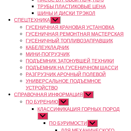
ТРУБЫ ПЛАСТИКОВЫЕ ЦЕНА
ШИНЫ И ДИСКИ ТРЭКОЛ
СПЕЦТЕХНИКА
Показывать
подменю
ГУСЕНИЧНАЯ КРАНОВАЯ УСТАНОВКА
ГУСЕНИЧНАЯ РЕМОНТНАЯ МАСТЕРСКАЯ
ГУСЕНИЧНЫЙ ТОПЛИВОЗАПРАВЩИК
КАБЕЛЕУКЛАДЧИК
МИНИ-ПОГРУЗЧИК
ПОДЪЕМНИК ЗАТОНУВШЕЙ ТЕХНИКИ
ПОДЪЕМНИК НА ГУСЕНИЧНОМ ШАССИ
РАЗГРУЗЧИК АРОЧНЫЙ ПОЛЕВОЙ
УНИВЕРСАЛЬНОЕ ПОДЪЕМНОЕ
УСТРОЙСТВО
СПРАВОЧНАЯ ИНФОРМАЦИЯ
Показывать
подменю
ПО БУРЕНИЮ
Показывать
подменю
КЛАССИФИКАЦИЯ ГОРНЫХ ПОРОД
Показывать
подменю
ПО БУРИМОСТИ
Показывать
подменю
ДЛЯ МЕХАНИЧЕСКОГО