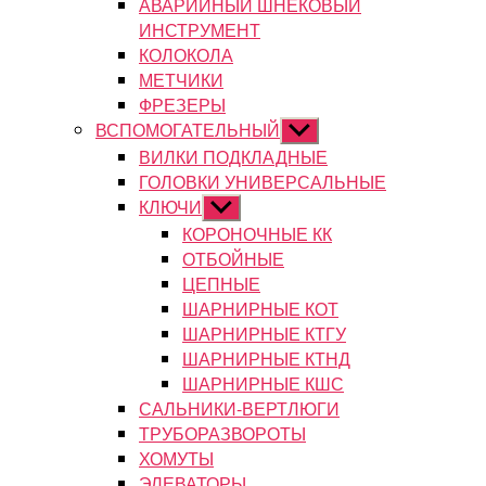
АВАРИЙНЫЙ ШНЕКОВЫЙ
ИНСТРУМЕНТ
КОЛОКОЛА
МЕТЧИКИ
ФРЕЗЕРЫ
ВСПОМОГАТЕЛЬНЫЙ
Показывать
подменю
ВИЛКИ ПОДКЛАДНЫЕ
ГОЛОВКИ УНИВЕРСАЛЬНЫЕ
КЛЮЧИ
Показывать
подменю
КОРОНОЧНЫЕ КК
ОТБОЙНЫЕ
ЦЕПНЫЕ
ШАРНИРНЫЕ КОТ
ШАРНИРНЫЕ КТГУ
ШАРНИРНЫЕ КТНД
ШАРНИРНЫЕ КШС
САЛЬНИКИ-ВЕРТЛЮГИ
ТРУБОРАЗВОРОТЫ
ХОМУТЫ
ЭЛЕВАТОРЫ