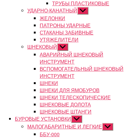
ТРУБЫ ПЛАСТИКОВЫЕ
УДАРНО-КАНАТНЫЙ
Показывать
подменю
ЖЕЛОНКИ
ПАТРОНЫ УДАРНЫЕ
СТАКАНЫ ЗАБИВНЫЕ
УТЯЖЕЛИТЕЛИ
ШНЕКОВЫЙ
Показывать
подменю
АВАРИЙНЫЙ ШНЕКОВЫЙ
ИНСТРУМЕНТ
ВСПОМОГАТЕЛЬНЫЙ ШНЕКОВЫЙ
ИНСТРУМЕНТ
ШНЕКИ
ШНЕКИ ДЛЯ ЯМОБУРОВ
ШНЕКИ ТЕЛЕСКОПИЧЕСКИЕ
ШНЕКОВЫЕ ДОЛОТА
ШНЕКОВЫЕ ШТАНГИ
БУРОВЫЕ УСТАНОВКИ
Показывать
подменю
МАЛОГАБАРИТНЫЕ И ЛЕГКИЕ
Показывать
подменю
ББУ-000