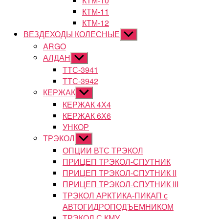
КТМ-10
КТМ-11
КТМ-12
ВЕЗДЕХОДЫ КОЛЕСНЫЕ
Показывать
подменю
ARGO
АЛДАН
Показывать
подменю
ТТС-3941
ТТС-3942
КЕРЖАК
Показывать
подменю
КЕРЖАК 4Х4
КЕРЖАК 6Х6
УНКОР
ТРЭКОЛ
Показывать
подменю
ОПЦИИ ВТС ТРЭКОЛ
ПРИЦЕП ТРЭКОЛ-СПУТНИК
ПРИЦЕП ТРЭКОЛ-СПУТНИК II
ПРИЦЕП ТРЭКОЛ-СПУТНИК III
ТРЭКОЛ АРКТИКА-ПИКАП с
АВТОГИДРОПОДЪЕМНИКОМ
ТРЭКОЛ С КМУ