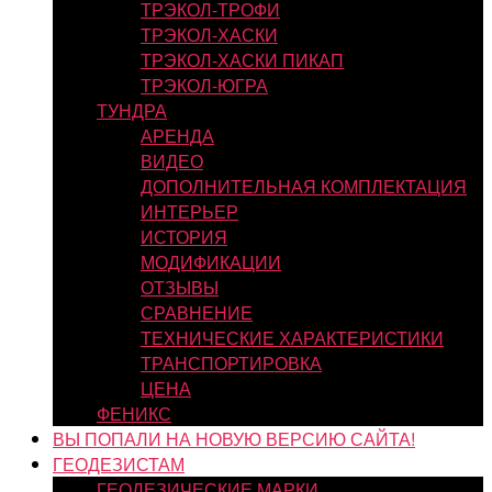
ТРЭКОЛ-ТРОФИ
ТРЭКОЛ-ХАСКИ
ТРЭКОЛ-ХАСКИ ПИКАП
ТРЭКОЛ-ЮГРА
ТУНДРА
АРЕНДА
ВИДЕО
ДОПОЛНИТЕЛЬНАЯ КОМПЛЕКТАЦИЯ
ИНТЕРЬЕР
ИСТОРИЯ
МОДИФИКАЦИИ
ОТЗЫВЫ
СРАВНЕНИЕ
ТЕХНИЧЕСКИЕ ХАРАКТЕРИСТИКИ
ТРАНСПОРТИРОВКА
ЦЕНА
ФЕНИКС
ВЫ ПОПАЛИ НА НОВУЮ ВЕРСИЮ САЙТА!
ГЕОДЕЗИСТАМ
ГЕОДЕЗИЧЕСКИЕ МАРКИ