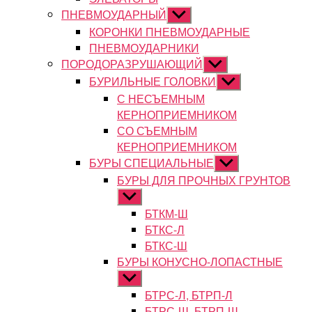
ПНЕВМОУДАРНЫЙ
Показывать
подменю
КОРОНКИ ПНЕВМОУДАРНЫЕ
ПНЕВМОУДАРНИКИ
ПОРОДОРАЗРУШАЮЩИЙ
Показывать
подменю
БУРИЛЬНЫЕ ГОЛОВКИ
Показывать
подменю
С НЕСЪЕМНЫМ
КЕРНОПРИЕМНИКОМ
СО СЪЕМНЫМ
КЕРНОПРИЕМНИКОМ
БУРЫ СПЕЦИАЛЬНЫЕ
Показывать
подменю
БУРЫ ДЛЯ ПРОЧНЫХ ГРУНТОВ
Показывать
подменю
БТКМ-Ш
БТКС-Л
БТКС-Ш
БУРЫ КОНУСНО-ЛОПАСТНЫЕ
Показывать
подменю
БТРС-Л, БТРП-Л
БТРС-Ш, БТРП-Ш