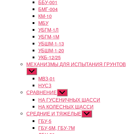
ББУ-001
БМГ-004
КМ-10
МБУ
УБГМ-1Л
УБГМ-1М
УБШМ-1-13
УБШМ-1-20
УКБ-12/25
МЕХАНИЗМЫ ДЛЯ ИСПЫТАНИЯ ГРУНТОВ
Показывать
подменю
МВЗ-01
НУСЗ
СРАВНЕНИЕ
Показывать
подменю
НА ГУСЕНИЧНЫХ ШАССИ
НА КОЛЕСНЫХ ШАССИ
СРЕДНИЕ И ТЯЖЕЛЫЕ
Показывать
подменю
ГБУ-5
ГБУ-5М, ГБУ-7М