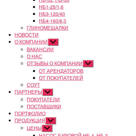
НБ1-25/1,6
НБ3-120/40
НБ4-160/6,3
ГЛИНОМЕШАЛКИ
НОВОСТИ
О КОМПАНИИ
Показывать
подменю
ВАКАНСИИ
О НАС
ОТЗЫВЫ О КОМПАНИИ
Показывать
подменю
ОТ АРЕНДАТОРОВ
ОТ ПОКУПАТЕЛЕЙ
СОУТ
ПАРТНЕРЫ
Показывать
подменю
ПОКУПАТЕЛИ
ПОСТАВЩИКИ
ПОРТФОЛИО
ПРОДУКЦИЯ
Показывать
подменю
ЦЕНЫ
Показывать
подменю
НАСОС БУРОВОЙ НБ-4, НБ-3