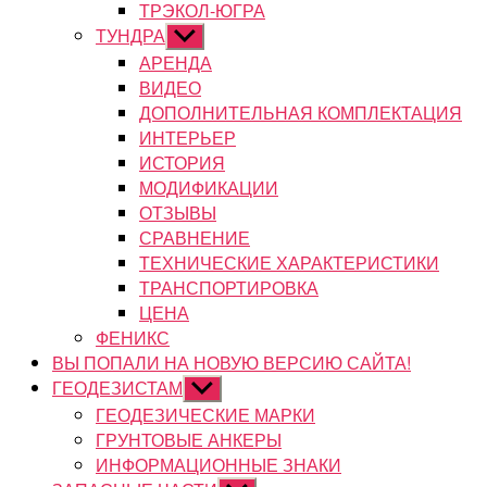
ТРЭКОЛ-ЮГРА
ТУНДРА
Показывать
подменю
АРЕНДА
ВИДЕО
ДОПОЛНИТЕЛЬНАЯ КОМПЛЕКТАЦИЯ
ИНТЕРЬЕР
ИСТОРИЯ
МОДИФИКАЦИИ
ОТЗЫВЫ
СРАВНЕНИЕ
ТЕХНИЧЕСКИЕ ХАРАКТЕРИСТИКИ
ТРАНСПОРТИРОВКА
ЦЕНА
ФЕНИКС
ВЫ ПОПАЛИ НА НОВУЮ ВЕРСИЮ САЙТА!
ГЕОДЕЗИСТАМ
Показывать
подменю
ГЕОДЕЗИЧЕСКИЕ МАРКИ
ГРУНТОВЫЕ АНКЕРЫ
ИНФОРМАЦИОННЫЕ ЗНАКИ