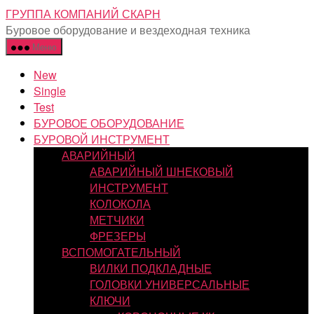
Перейти
ГРУППА КОМПАНИЙ СКАРН
к
Буровое оборудование и вездеходная техника
содержимому
Меню
New
Single
Test
БУРОВОЕ ОБОРУДОВАНИЕ
БУРОВОЙ ИНСТРУМЕНТ
АВАРИЙНЫЙ
АВАРИЙНЫЙ ШНЕКОВЫЙ
ИНСТРУМЕНТ
КОЛОКОЛА
МЕТЧИКИ
ФРЕЗЕРЫ
ВСПОМОГАТЕЛЬНЫЙ
ВИЛКИ ПОДКЛАДНЫЕ
ГОЛОВКИ УНИВЕРСАЛЬНЫЕ
КЛЮЧИ