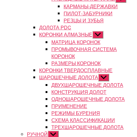
подменю
КАРМАНЫ-ДЕРЖАВКИ
ПИЛОТ-ЗАБУРНИКИ
РЕЗЦЫ И ЗУБЬЯ
ДОЛОТА PDC
КОРОНКИ АЛМАЗНЫЕ
Показывать
подменю
МАТРИЦА КОРОНОК
ПРОМЫВОЧНАЯ СИСТЕМА
КОРОНОК
РАЗМЕРЫ КОРОНОК
КОРОНКИ ТВЕРДОСПЛАВНЫЕ
ШАРОШЕЧНЫЕ ДОЛОТА
Показывать
подменю
ДВУХШАРОШЕЧНЫЕ ДОЛОТА
КОНСТРУКЦИЯ ДОЛОТ
ОДНОШАРОШЕЧНЫЕ ДОЛОТА
ПРИМЕНЕНИЕ
РЕЖИМЫ БУРЕНИЯ
СХЕМА КЛАССИФИКАЦИИ
ТРЕХШАРОШЕЧНЫЕ ДОЛОТА
РУЧНОЙ
Показывать