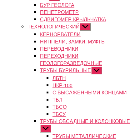
подменю
БУР ГЕОЛОГА
ПЕНЕТРОМЕТР
СДВИГОМЕР-КРЫЛЬЧАТКА
ТЕХНОЛОГИЧЕСКИЙ
Показывать
подменю
КЕРНОРВАТЕЛИ
НИППЕЛИ, ЗАМКИ, МУФТЫ
ПЕРЕВОДНИКИ
ПЕРЕХОДНИКИ
ГЕОЛОГОРАЗВЕДОЧНЫЕ
ТРУБЫ БУРИЛЬНЫЕ
Показывать
подменю
ЛБТН
НКР-100
С ВЫСАЖЕННЫМИ КОНЦАМИ
ТБЛ
ТБСО
ТБСУ
ТРУБЫ ОБСАДНЫЕ И КОЛОНКОВЫЕ
Показывать
подменю
ТРУБЫ МЕТАЛЛИЧЕСКИЕ