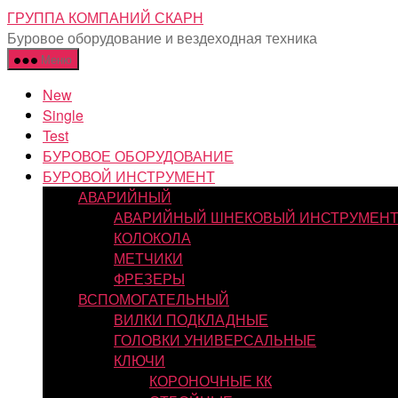
Перейти
ГРУППА КОМПАНИЙ СКАРН
к
Буровое оборудование и вездеходная техника
содержимому
Меню
New
Single
Test
БУРОВОЕ ОБОРУДОВАНИЕ
БУРОВОЙ ИНСТРУМЕНТ
АВАРИЙНЫЙ
АВАРИЙНЫЙ ШНЕКОВЫЙ ИНСТРУМЕН
КОЛОКОЛА
МЕТЧИКИ
ФРЕЗЕРЫ
ВСПОМОГАТЕЛЬНЫЙ
ВИЛКИ ПОДКЛАДНЫЕ
ГОЛОВКИ УНИВЕРСАЛЬНЫЕ
КЛЮЧИ
КОРОНОЧНЫЕ КК