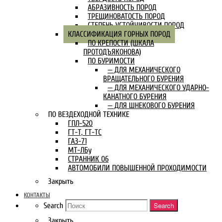
АБРАЗИВНОСТЬ ПОРОД
ТРЕЩИНОВАТОСТЬ ПОРОД
СТЕПЕНЬ УСТОЙЧИВОСТИ ПОРОД
КЛАССИФИКАЦИЯ ГОРНЫХ ПОРОД
ПО КРЕПОСТИ (ШКАЛА
ПРОТОДЪЯКОНОВА)
ПО БУРИМОСТИ
— ДЛЯ МЕХАНИЧЕСКОГО
ВРАЩАТЕЛЬНОГО БУРЕНИЯ
— ДЛЯ МЕХАНИЧЕСКОГО УДАРНО-
КАНАТНОГО БУРЕНИЯ
— ДЛЯ ШНЕКОВОГО БУРЕНИЯ
ПО ВЕЗДЕХОДНОЙ ТЕХНИКЕ
ГПЛ-520
ГТ-Т, ГТ-ТС
ГАЗ-71
МТ-ЛБу
СТРАННИК 06
АВТОМОБИЛИ ПОВЫШЕННОЙ ПРОХОДИМОСТИ
Закрыть
КОНТАКТЫ
Search
Search
Закрыть