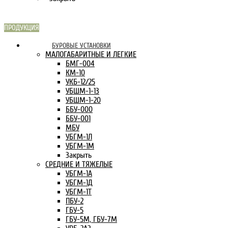
ПРОДУКЦИЯ
СКАРН В
БУРОВЫЕ УСТАНОВКИ
ИНТЕРНЕТЕ:
МАЛОГАБАРИТНЫЕ И ЛЕГКИЕ
БМГ-004
КМ-10
УКБ-12/25
УБШМ-1-13
УБШМ-1-20
ББУ-000
ББУ-001
МБУ
УБГМ-1Л
УБГМ-1М
Закрыть
СРЕДНИЕ И ТЯЖЕЛЫЕ
УБГМ-1А
УБГМ-1Д
УБГМ-1Т
ПБУ-2
ГБУ-5
ГБУ-5М, ГБУ-7М