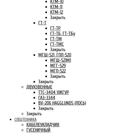
КТМ-10
КТМ-11
КТМ-12
Закрыть
ГТ-Т
ГТ-ТР
ГТ-ТБ, ГТ-ТБу
ГТ-ТМ
ГТ-ТМС
Закрыть
МГШ-521, ГПЛ-520
МГШ-521М1
МГГ-529
МГП-522
Закрыть
Закрыть
ДВУХЗВЕННЫЕ
ТТС-3404 УЖГУР
ГАЗ-3344
BV-206 HAGGLUNDS (ЛОСЬ)
Закрыть
Закрыть
СПЕЦТЕХНИКА
КАБЕЛЕУКЛАДЧИК
ГУСЕНИЧНЫЙ