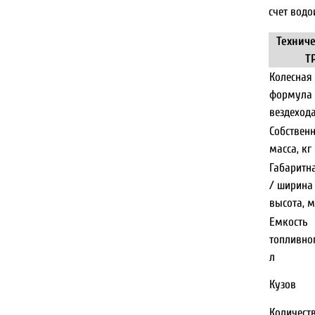
счет водо
Техниче
Т
Колесная
формула
вездеход
Собствен
масса, кг
Габаритн
/ ширина
высота, 
Емкость
топливног
л
Кузов
Количест