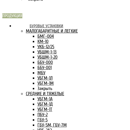
ПРОДУКЦИЯ
СКАРН В
БУРОВЫЕ УСТАНОВКИ
ИНТЕРНЕТЕ:
МАЛОГАБАРИТНЫЕ И ЛЕГКИЕ
БМГ-004
КМ-10
УКБ-12/25
УБШМ-1-13
УБШМ-1-20
ББУ-000
ББУ-001
МБУ
УБГМ-1Л
УБГМ-1М
Закрыть
СРЕДНИЕ И ТЯЖЕЛЫЕ
УБГМ-1А
УБГМ-1Д
УБГМ-1Т
ПБУ-2
ГБУ-5
ГБУ-5М, ГБУ-7М