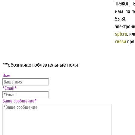
ТРЭКОЛ, 
нам по те
53-81,
электр
spb.ru
, и
связи
прям
Прокрутка
"
*
"обозначает обязательные поля
вверх
Имя
*Email
*
Ваше сообщение
*