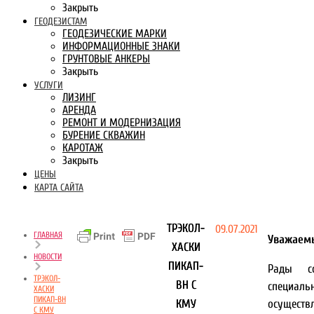
Закрыть
ГЕОДЕЗИСТАМ
ГЕОДЕЗИЧЕСКИЕ МАРКИ
ИНФОРМАЦИОННЫЕ ЗНАКИ
ГРУНТОВЫЕ АНКЕРЫ
Закрыть
УСЛУГИ
ЛИЗИНГ
АРЕНДА
РЕМОНТ И МОДЕРНИЗАЦИЯ
БУРЕНИЕ СКВАЖИН
КАРОТАЖ
Закрыть
ЦЕНЫ
КАРТА САЙТА
ТРЭКОЛ-
09.07.2021
ГЛАВНАЯ
Уважаемы
ХАСКИ
НОВОСТИ
ПИКАП-
Рады с
ТРЭКОЛ-
ВН С
специа
ХАСКИ
ПИКАП-ВН
КМУ
осуще
С КМУ