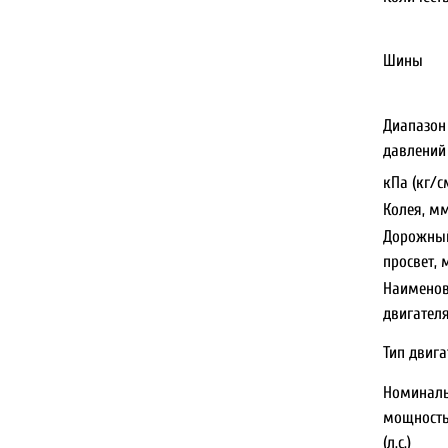
Шины
Диапазон
давлений
кПа (кг/с
Колея, м
Дорожны
просвет,
Наимено
двигател
Тип двига
Номинал
мощность
(л.с.)