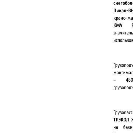
снегобо
Пикап-
крано-ма
КМУ F
значител
использов
Грузоп
максимал
– 480
грузоподъ
Грузопас
ТРЭКОЛ 
на базе