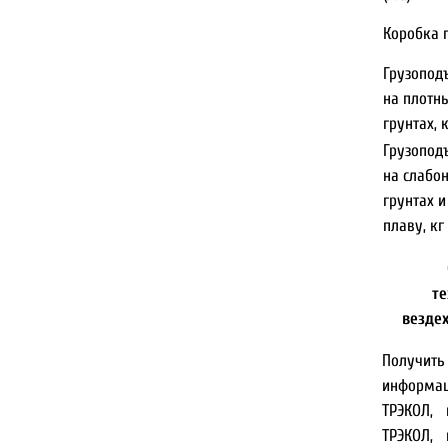
Коробка 
Грузопод
на плотн
грунтах, 
Грузопод
на слабо
грунтах и
плаву, кг
те
везде
Получи
информа
ТРЭКОЛ,
ТРЭКОЛ, 