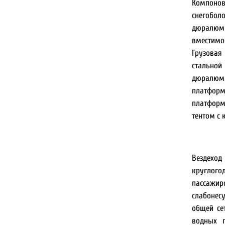
Компоно
снегобо
дюралю
вместимо
Грузовая
стальн
дюралюм
платфо
платформ
тентом с 
Вездех
кругло
пассажир
слабонес
общей се
водных п