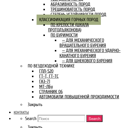
АБРАЗИВНОСТЬ ПОРОД
ТРЕЩИНОВАТОСТЬ ПОРОД
СТЕПЕНЬ УСТОЙЧИВОСТИ ПОРОД
КЛАССИФИКАЦИЯ ГОРНЫХ ПОРОД
ПО КРЕПОСТИ (ШКАЛА
ПРОТОДЪЯКОНОВА)
ПО БУРИМОСТИ
— ДЛЯ МЕХАНИЧЕСКОГО
ВРАЩАТЕЛЬНОГО БУРЕНИЯ
— ДЛЯ МЕХАНИЧЕСКОГО УДАРНО-
КАНАТНОГО БУРЕНИЯ
— ДЛЯ ШНЕКОВОГО БУРЕНИЯ
ПО ВЕЗДЕХОДНОЙ ТЕХНИКЕ
ГПЛ-520
ГТ-Т, ГТ-ТС
ГАЗ-71
МТ-ЛБу
СТРАННИК 06
АВТОМОБИЛИ ПОВЫШЕННОЙ ПРОХОДИМОСТИ
Закрыть
КОНТАКТЫ
Search
Search
Закрыть