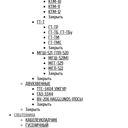
КТМ-10
КТМ-11
КТМ-12
Закрыть
ГТ-Т
ГТ-ТР
ГТ-ТБ, ГТ-ТБу
ГТ-ТМ
ГТ-ТМС
Закрыть
МГШ-521, ГПЛ-520
МГШ-521М1
МГГ-529
МГП-522
Закрыть
Закрыть
ДВУХЗВЕННЫЕ
ТТС-3404 УЖГУР
ГАЗ-3344
BV-206 HAGGLUNDS (ЛОСЬ)
Закрыть
Закрыть
СПЕЦТЕХНИКА
КАБЕЛЕУКЛАДЧИК
ГУСЕНИЧНЫЙ