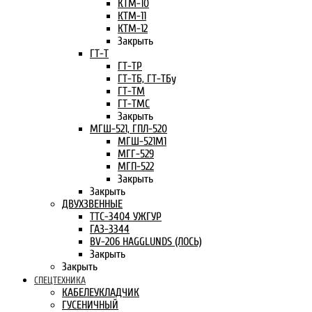
КТМ-10
КТМ-11
КТМ-12
Закрыть
ГТ-Т
ГТ-ТР
ГТ-ТБ, ГТ-ТБу
ГТ-ТМ
ГТ-ТМС
Закрыть
МГШ-521, ГПЛ-520
МГШ-521М1
МГГ-529
МГП-522
Закрыть
Закрыть
ДВУХЗВЕННЫЕ
ТТС-3404 УЖГУР
ГАЗ-3344
BV-206 HAGGLUNDS (ЛОСЬ)
Закрыть
Закрыть
СПЕЦТЕХНИКА
КАБЕЛЕУКЛАДЧИК
ГУСЕНИЧНЫЙ