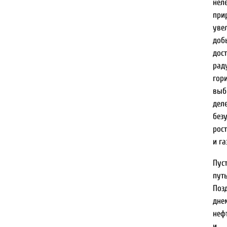
нел
при
уве
доб
дос
рад
го
вы
д
без
рос
и га
Пус
пут
По
дне
неф
и 