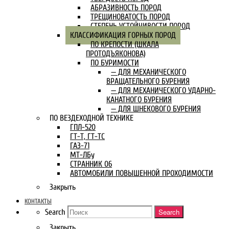
АБРАЗИВНОСТЬ ПОРОД
ТРЕЩИНОВАТОСТЬ ПОРОД
СТЕПЕНЬ УСТОЙЧИВОСТИ ПОРОД
КЛАССИФИКАЦИЯ ГОРНЫХ ПОРОД
ПО КРЕПОСТИ (ШКАЛА
ПРОТОДЪЯКОНОВА)
ПО БУРИМОСТИ
— ДЛЯ МЕХАНИЧЕСКОГО
ВРАЩАТЕЛЬНОГО БУРЕНИЯ
— ДЛЯ МЕХАНИЧЕСКОГО УДАРНО-
КАНАТНОГО БУРЕНИЯ
— ДЛЯ ШНЕКОВОГО БУРЕНИЯ
ПО ВЕЗДЕХОДНОЙ ТЕХНИКЕ
ГПЛ-520
ГТ-Т, ГТ-ТС
ГАЗ-71
МТ-ЛБу
СТРАННИК 06
АВТОМОБИЛИ ПОВЫШЕННОЙ ПРОХОДИМОСТИ
Закрыть
КОНТАКТЫ
Search
Search
Закрыть