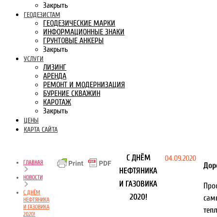
Закрыть
ГЕОДЕЗИСТАМ
ГЕОДЕЗИЧЕСКИЕ МАРКИ
ИНФОРМАЦИОННЫЕ ЗНАКИ
ГРУНТОВЫЕ АНКЕРЫ
Закрыть
УСЛУГИ
ЛИЗИНГ
АРЕНДА
РЕМОНТ И МОДЕРНИЗАЦИЯ
БУРЕНИЕ СКВАЖИН
КАРОТАЖ
Закрыть
ЦЕНЫ
КАРТА САЙТА
С ДНЁМ
04.09.2020
ГЛАВНАЯ
Дор
НЕФТЯНИКА
НОВОСТИ
И ГАЗОВИКА
Пр
С ДНЁМ
2020!
сам
НЕФТЯНИКА
И ГАЗОВИКА
теп
2020!