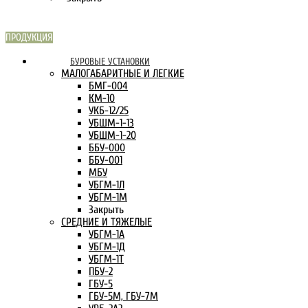
ПРОДУКЦИЯ
СКАРН В
БУРОВЫЕ УСТАНОВКИ
ИНТЕРНЕТЕ:
МАЛОГАБАРИТНЫЕ И ЛЕГКИЕ
БМГ-004
КМ-10
УКБ-12/25
УБШМ-1-13
УБШМ-1-20
ББУ-000
ББУ-001
МБУ
УБГМ-1Л
УБГМ-1М
Закрыть
СРЕДНИЕ И ТЯЖЕЛЫЕ
УБГМ-1А
УБГМ-1Д
УБГМ-1Т
ПБУ-2
ГБУ-5
ГБУ-5М, ГБУ-7М