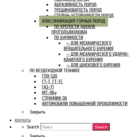
АБРАЗИВНОСТЬ ПОРОД
ТРЕЩИНОВАТОСТЬ ПОРОД
СТЕПЕНЬ УСТОЙЧИВОСТИ ПОРОД
КЛАССИФИКАЦИЯ ГОРНЫХ ПОРОД
ПО КРЕПОСТИ (ШКАЛА
ПРОТОДЪЯКОНОВА)
ПО БУРИМОСТИ
— ДЛЯ МЕХАНИЧЕСКОГО
ВРАЩАТЕЛЬНОГО БУРЕНИЯ
— ДЛЯ МЕХАНИЧЕСКОГО УДАРНО-
КАНАТНОГО БУРЕНИЯ
— ДЛЯ ШНЕКОВОГО БУРЕНИЯ
ПО ВЕЗДЕХОДНОЙ ТЕХНИКЕ
ГПЛ-520
ГТ-Т, ГТ-ТС
ГАЗ-71
МТ-ЛБу
СТРАННИК 06
АВТОМОБИЛИ ПОВЫШЕННОЙ ПРОХОДИМОСТИ
Закрыть
КОНТАКТЫ
Search
Search
Закрыть