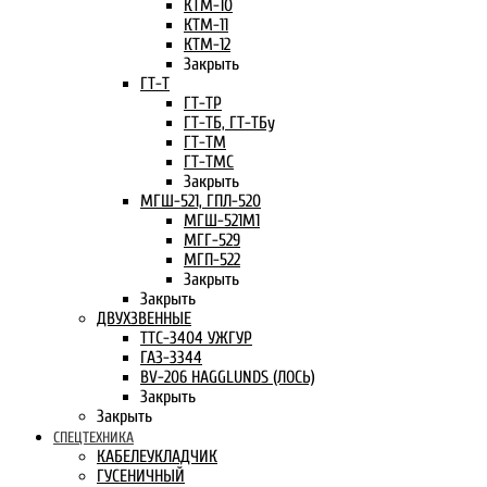
КТМ-10
КТМ-11
КТМ-12
Закрыть
ГТ-Т
ГТ-ТР
ГТ-ТБ, ГТ-ТБу
ГТ-ТМ
ГТ-ТМС
Закрыть
МГШ-521, ГПЛ-520
МГШ-521М1
МГГ-529
МГП-522
Закрыть
Закрыть
ДВУХЗВЕННЫЕ
ТТС-3404 УЖГУР
ГАЗ-3344
BV-206 HAGGLUNDS (ЛОСЬ)
Закрыть
Закрыть
СПЕЦТЕХНИКА
КАБЕЛЕУКЛАДЧИК
ГУСЕНИЧНЫЙ