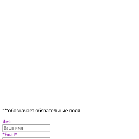
Прокрутка
"
*
"обозначает обязательные поля
вверх
Имя
*Email
*