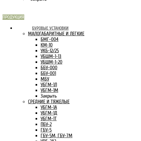
ПРОДУКЦИЯ
СКАРН В
БУРОВЫЕ УСТАНОВКИ
ИНТЕРНЕТЕ:
МАЛОГАБАРИТНЫЕ И ЛЕГКИЕ
БМГ-004
КМ-10
УКБ-12/25
УБШМ-1-13
УБШМ-1-20
ББУ-000
ББУ-001
МБУ
УБГМ-1Л
УБГМ-1М
Закрыть
СРЕДНИЕ И ТЯЖЕЛЫЕ
УБГМ-1А
УБГМ-1Д
УБГМ-1Т
ПБУ-2
ГБУ-5
ГБУ-5М, ГБУ-7М