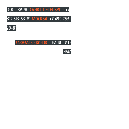
Перейти
ООО СКАРН
САНКТ-ПЕТЕРБУРГ:
+7
к
содержимому
812 313-53-81
МОСКВА
:
+7 499 753-
29-81
ЗАКАЗАТЬ ЗВОНОК
НАПИШИТЕ
НАМ