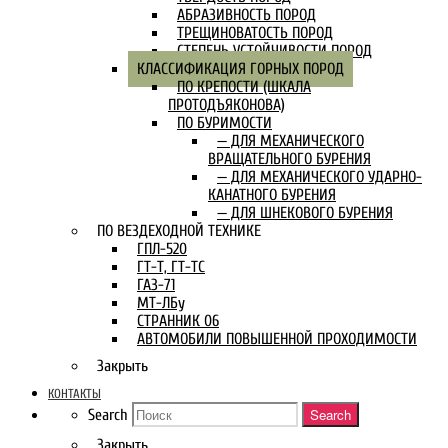
АБРАЗИВНОСТЬ ПОРОД
ТРЕЩИНОВАТОСТЬ ПОРОД
СТЕПЕНЬ УСТОЙЧИВОСТИ ПОРОД
КЛАССИФИКАЦИЯ ГОРНЫХ ПОРОД
ПО КРЕПОСТИ (ШКАЛА
ПРОТОДЪЯКОНОВА)
ПО БУРИМОСТИ
— ДЛЯ МЕХАНИЧЕСКОГО
ВРАЩАТЕЛЬНОГО БУРЕНИЯ
— ДЛЯ МЕХАНИЧЕСКОГО УДАРНО-
КАНАТНОГО БУРЕНИЯ
— ДЛЯ ШНЕКОВОГО БУРЕНИЯ
ПО ВЕЗДЕХОДНОЙ ТЕХНИКЕ
ГПЛ-520
ГТ-Т, ГТ-ТС
ГАЗ-71
МТ-ЛБу
СТРАННИК 06
АВТОМОБИЛИ ПОВЫШЕННОЙ ПРОХОДИМОСТИ
Закрыть
КОНТАКТЫ
Search
Search
Закрыть