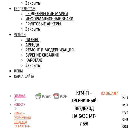
Закрыть
ГЕОДЕЗИСТАМ
ГЕОДЕЗИЧЕСКИЕ МАРКИ
ИНФОРМАЦИОННЫЕ ЗНАКИ
ГРУНТОВЫЕ АНКЕРЫ
Закрыть
УСЛУГИ
ЛИЗИНГ
АРЕНДА
РЕМОНТ И МОДЕРНИЗАЦИЯ
БУРЕНИЕ СКВАЖИН
КАРОТАЖ
Закрыть
ЦЕНЫ
КАРТА САЙТА
КТМ-11 –
02.06.2017
ГЛАВНАЯ
КТ
ГУСЕНИЧНЫЙ
мн
НОВОСТИ
ВЕЗДЕХОД
гу
КТМ-11 –
НА БАЗЕ МТ-
ГУСЕНИЧНЫЙ
сн
ВЕЗДЕХОД
ЛБУ!
со
НА БАЗЕ МТ-