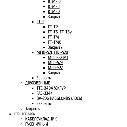
КТМ-10
КТМ-11
КТМ-12
Закрыть
ГТ-Т
ГТ-ТР
ГТ-ТБ, ГТ-ТБу
ГТ-ТМ
ГТ-ТМС
Закрыть
МГШ-521, ГПЛ-520
МГШ-521М1
МГГ-529
МГП-522
Закрыть
Закрыть
ДВУХЗВЕННЫЕ
ТТС-3404 УЖГУР
ГАЗ-3344
BV-206 HAGGLUNDS (ЛОСЬ)
Закрыть
Закрыть
СПЕЦТЕХНИКА
КАБЕЛЕУКЛАДЧИК
ГУСЕНИЧНЫЙ