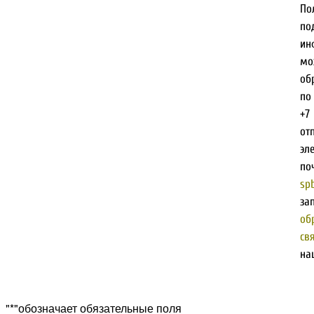
По
по
и
мо
об
по
+7
от
эл
по
spb
з
об
св
на
Прокрутка
"
*
"обозначает обязательные поля
вверх