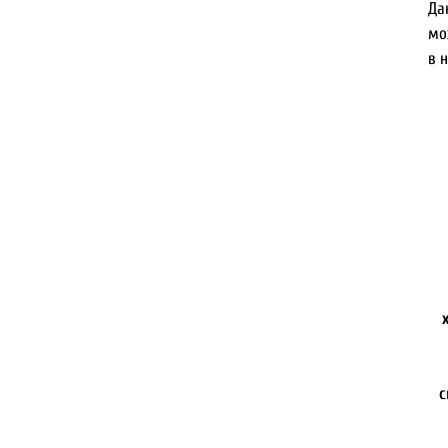
Да
мо
в 
с