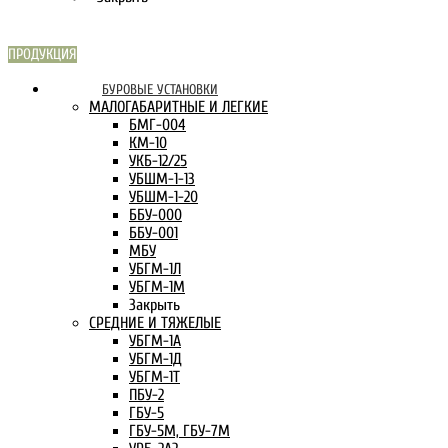
ПРОДУКЦИЯ
СКАРН В
БУРОВЫЕ УСТАНОВКИ
ИНТЕРНЕТЕ:
МАЛОГАБАРИТНЫЕ И ЛЕГКИЕ
БМГ-004
КМ-10
УКБ-12/25
УБШМ-1-13
УБШМ-1-20
ББУ-000
ББУ-001
МБУ
УБГМ-1Л
УБГМ-1М
Закрыть
СРЕДНИЕ И ТЯЖЕЛЫЕ
УБГМ-1А
УБГМ-1Д
УБГМ-1Т
ПБУ-2
ГБУ-5
ГБУ-5М, ГБУ-7М