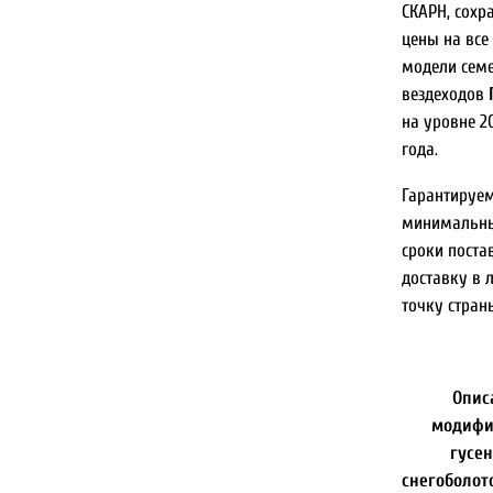
СКАРН, сохр
цены на все
модели сем
вездеходов
на уровне 2
года.
Гарантируе
минимальн
сроки поста
доставку в
точку стран
Опис
модифи
гусе
снегоболот