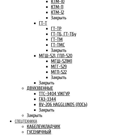
КТМ-10
КТМ-11
КТМ-12
Закрыть
ГТ-Т
ГТ-ТР
ГТ-ТБ, ГТ-ТБу
ГТ-ТМ
ГТ-ТМС
Закрыть
МГШ-521, ГПЛ-520
МГШ-521М1
МГГ-529
МГП-522
Закрыть
Закрыть
ДВУХЗВЕННЫЕ
ТТС-3404 УЖГУР
ГАЗ-3344
BV-206 HAGGLUNDS (ЛОСЬ)
Закрыть
Закрыть
СПЕЦТЕХНИКА
КАБЕЛЕУКЛАДЧИК
ГУСЕНИЧНЫЙ