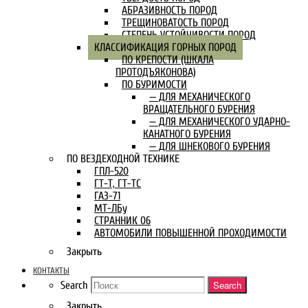
АБРАЗИВНОСТЬ ПОРОД
ТРЕЩИНОВАТОСТЬ ПОРОД
СТЕПЕНЬ УСТОЙЧИВОСТИ ПОРОД
КЛАССИФИКАЦИЯ ГОРНЫХ ПОРОД
ПО КРЕПОСТИ (ШКАЛА
ПРОТОДЪЯКОНОВА)
ПО БУРИМОСТИ
— ДЛЯ МЕХАНИЧЕСКОГО
ВРАЩАТЕЛЬНОГО БУРЕНИЯ
— ДЛЯ МЕХАНИЧЕСКОГО УДАРНО-
КАНАТНОГО БУРЕНИЯ
— ДЛЯ ШНЕКОВОГО БУРЕНИЯ
ПО ВЕЗДЕХОДНОЙ ТЕХНИКЕ
ГПЛ-520
ГТ-Т, ГТ-ТС
ГАЗ-71
МТ-ЛБу
СТРАННИК 06
АВТОМОБИЛИ ПОВЫШЕННОЙ ПРОХОДИМОСТИ
Закрыть
КОНТАКТЫ
Search
Search
Закрыть