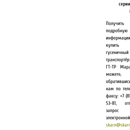
серии
Получить 
подробную
информа
купить
гусеничный
транспортёр
ГТ-ТР Мар
можете,
обративш
нам по тел
факсу: +7 (81
53-81, от
запро
электронной
skarn@skar