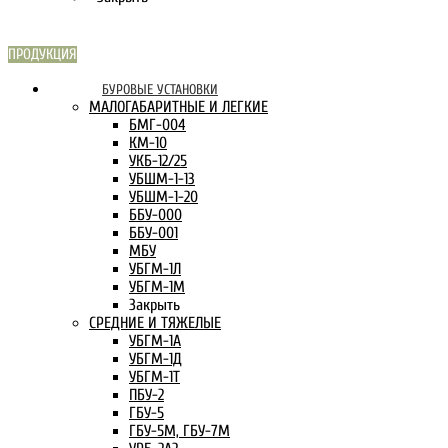
ПРОДУКЦИЯ
СКАРН В
БУРОВЫЕ УСТАНОВКИ
ИНТЕРНЕТЕ:
МАЛОГАБАРИТНЫЕ И ЛЕГКИЕ
БМГ-004
КМ-10
УКБ-12/25
УБШМ-1-13
УБШМ-1-20
ББУ-000
ББУ-001
МБУ
УБГМ-1Л
УБГМ-1М
Закрыть
СРЕДНИЕ И ТЯЖЕЛЫЕ
УБГМ-1А
УБГМ-1Д
УБГМ-1Т
ПБУ-2
ГБУ-5
ГБУ-5М, ГБУ-7М