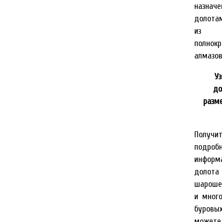
назн
долота
из
полнокр
алмазов
У
до
разм
Получ
подроб
информ
дол
шароше
и мног
буровы
можете