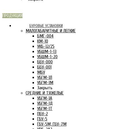
ПРОДУКЦИЯ
СКАРН В
БУРОВЫЕ УСТАНОВКИ
ИНТЕРНЕТЕ:
МАЛОГАБАРИТНЫЕ И ЛЕГКИЕ
БМГ-004
КМ-10
УКБ-12/25
УБШМ-1-13
УБШМ-1-20
ББУ-000
ББУ-001
МБУ
УБГМ-1Л
УБГМ-1М
Закрыть
СРЕДНИЕ И ТЯЖЕЛЫЕ
УБГМ-1А
УБГМ-1Д
УБГМ-1Т
ПБУ-2
ГБУ-5
ГБУ-5М, ГБУ-7М