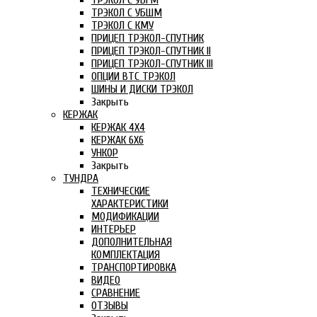
ТРЭКОЛ С УБГМ
ТРЭКОЛ С УБШМ
ТРЭКОЛ С КМУ
ПРИЦЕП ТРЭКОЛ-СПУТНИК
ПРИЦЕП ТРЭКОЛ-СПУТНИК II
ПРИЦЕП ТРЭКОЛ-СПУТНИК III
ОПЦИИ ВТС ТРЭКОЛ
ШИНЫ И ДИСКИ ТРЭКОЛ
Закрыть
КЕРЖАК
КЕРЖАК 4Х4
КЕРЖАК 6Х6
УНКОР
Закрыть
ТУНДРА
ТЕХНИЧЕСКИЕ
ХАРАКТЕРИСТИКИ
МОДИФИКАЦИИ
ИНТЕРЬЕР
ДОПОЛНИТЕЛЬНАЯ
КОМПЛЕКТАЦИЯ
ТРАНСПОРТИРОВКА
ВИДЕО
СРАВНЕНИЕ
ОТЗЫВЫ