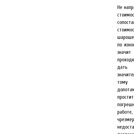
Не напр
стоимо
сопос
стоимо
шароше
по изно
значи
проход
да
значите
тому 
долота
прости
погр
работ
чрезм
недост