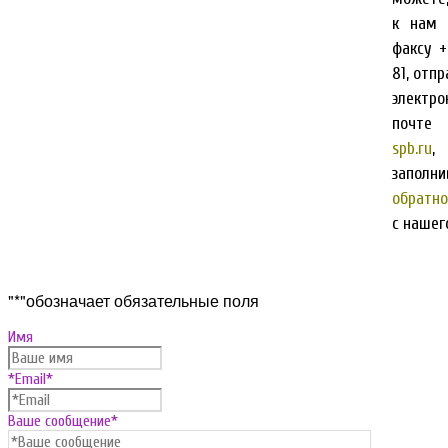
к нам 
факсу +
81, отп
электро
почт
spb.ru
запо
обратно
с нашег
Прокрутка
"
*
"обозначает обязательные поля
вверх
Имя
*Email
*
Ваше сообщение
*