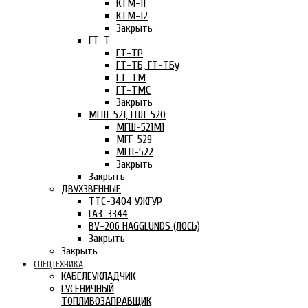
КТМ-11
КТМ-12
Закрыть
ГТ-Т
ГТ-ТР
ГТ-ТБ, ГТ-ТБу
ГТ-ТМ
ГТ-ТМС
Закрыть
МГШ-521, ГПЛ-520
МГШ-521М1
МГГ-529
МГП-522
Закрыть
Закрыть
ДВУХЗВЕННЫЕ
ТТС-3404 УЖГУР
ГАЗ-3344
BV-206 HAGGLUNDS (ЛОСЬ)
Закрыть
Закрыть
СПЕЦТЕХНИКА
КАБЕЛЕУКЛАДЧИК
ГУСЕНИЧНЫЙ
ТОПЛИВОЗАПРАВЩИК