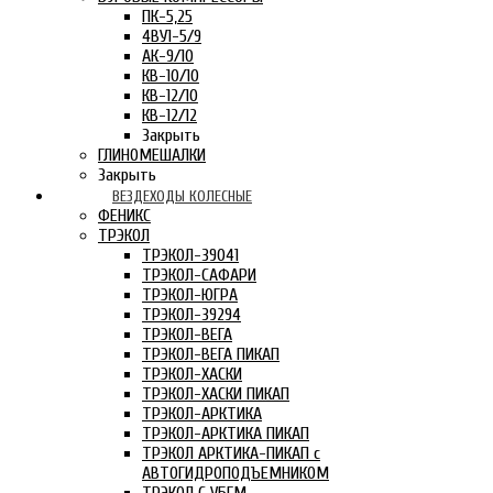
ПК-5,25
4ВУ1-5/9
АК-9/10
КВ-10/10
КВ-12/10
КВ-12/12
Закрыть
ГЛИНОМЕШАЛКИ
Закрыть
ВЕЗДЕХОДЫ КОЛЕСНЫЕ
ФЕНИКС
ТРЭКОЛ
ТРЭКОЛ-39041
ТРЭКОЛ-САФАРИ
ТРЭКОЛ-ЮГРА
ТРЭКОЛ-39294
ТРЭКОЛ-ВЕГА
ТРЭКОЛ-ВЕГА ПИКАП
ТРЭКОЛ-ХАСКИ
ТРЭКОЛ-ХАСКИ ПИКАП
ТРЭКОЛ-АРКТИКА
ТРЭКОЛ-АРКТИКА ПИКАП
ТРЭКОЛ АРКТИКА-ПИКАП с
АВТОГИДРОПОДЪЕМНИКОМ