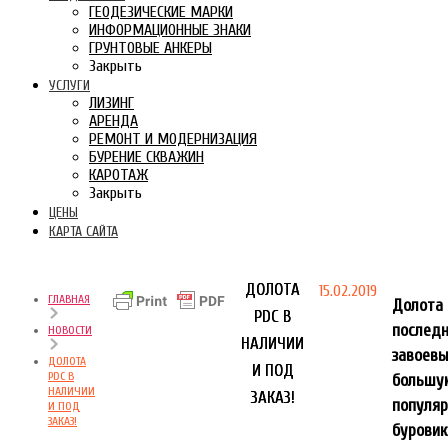
ГЕОДЕЗИЧЕСКИЕ МАРКИ
ИНФОРМАЦИОННЫЕ ЗНАКИ
ГРУНТОВЫЕ АНКЕРЫ
Закрыть
УСЛУГИ
ЛИЗИНГ
АРЕНДА
РЕМОНТ И МОДЕРНИЗАЦИЯ
БУРЕНИЕ СКВАЖИН
КАРОТАЖ
Закрыть
ЦЕНЫ
КАРТА САЙТА
ДОЛОТА
15.02.2019
ГЛАВНАЯ
Доло
PDC В
после
НОВОСТИ
НАЛИЧИИ
завое
ДОЛОТА
И ПОД
PDC В
большу
НАЛИЧИИ
ЗАКАЗ!
попул
И ПОД
ЗАКАЗ!
буровик