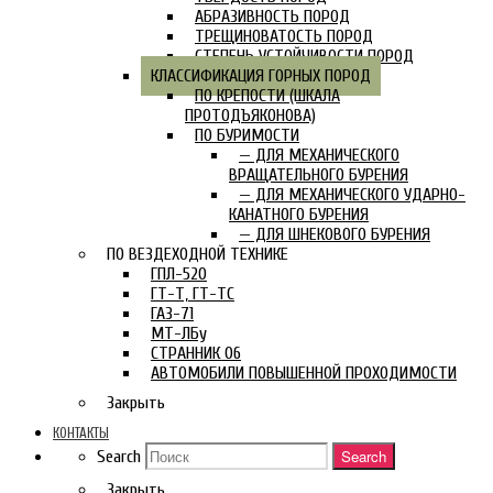
АБРАЗИВНОСТЬ ПОРОД
ТРЕЩИНОВАТОСТЬ ПОРОД
СТЕПЕНЬ УСТОЙЧИВОСТИ ПОРОД
КЛАССИФИКАЦИЯ ГОРНЫХ ПОРОД
ПО КРЕПОСТИ (ШКАЛА
ПРОТОДЪЯКОНОВА)
ПО БУРИМОСТИ
— ДЛЯ МЕХАНИЧЕСКОГО
ВРАЩАТЕЛЬНОГО БУРЕНИЯ
— ДЛЯ МЕХАНИЧЕСКОГО УДАРНО-
КАНАТНОГО БУРЕНИЯ
— ДЛЯ ШНЕКОВОГО БУРЕНИЯ
ПО ВЕЗДЕХОДНОЙ ТЕХНИКЕ
ГПЛ-520
ГТ-Т, ГТ-ТС
ГАЗ-71
МТ-ЛБу
СТРАННИК 06
АВТОМОБИЛИ ПОВЫШЕННОЙ ПРОХОДИМОСТИ
Закрыть
КОНТАКТЫ
Search
Search
Закрыть