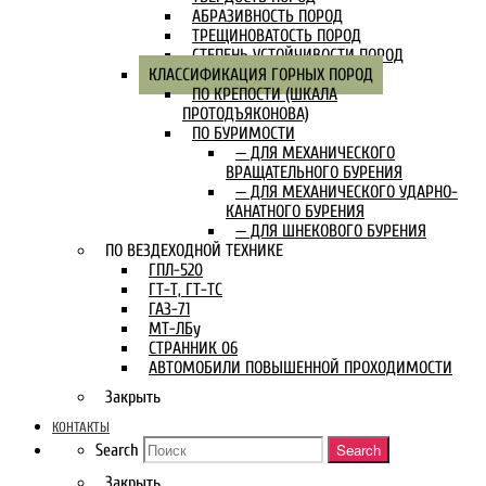
АБРАЗИВНОСТЬ ПОРОД
ТРЕЩИНОВАТОСТЬ ПОРОД
СТЕПЕНЬ УСТОЙЧИВОСТИ ПОРОД
КЛАССИФИКАЦИЯ ГОРНЫХ ПОРОД
ПО КРЕПОСТИ (ШКАЛА
ПРОТОДЪЯКОНОВА)
ПО БУРИМОСТИ
— ДЛЯ МЕХАНИЧЕСКОГО
ВРАЩАТЕЛЬНОГО БУРЕНИЯ
— ДЛЯ МЕХАНИЧЕСКОГО УДАРНО-
КАНАТНОГО БУРЕНИЯ
— ДЛЯ ШНЕКОВОГО БУРЕНИЯ
ПО ВЕЗДЕХОДНОЙ ТЕХНИКЕ
ГПЛ-520
ГТ-Т, ГТ-ТС
ГАЗ-71
МТ-ЛБу
СТРАННИК 06
АВТОМОБИЛИ ПОВЫШЕННОЙ ПРОХОДИМОСТИ
Закрыть
КОНТАКТЫ
Search
Search
Закрыть