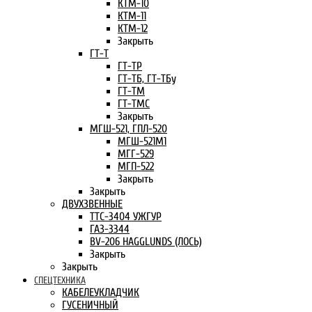
КТМ-10
КТМ-11
КТМ-12
Закрыть
ГТ-Т
ГТ-ТР
ГТ-ТБ, ГТ-ТБу
ГТ-ТМ
ГТ-ТМС
Закрыть
МГШ-521, ГПЛ-520
МГШ-521М1
МГГ-529
МГП-522
Закрыть
Закрыть
ДВУХЗВЕННЫЕ
ТТС-3404 УЖГУР
ГАЗ-3344
BV-206 HAGGLUNDS (ЛОСЬ)
Закрыть
Закрыть
СПЕЦТЕХНИКА
КАБЕЛЕУКЛАДЧИК
ГУСЕНИЧНЫЙ