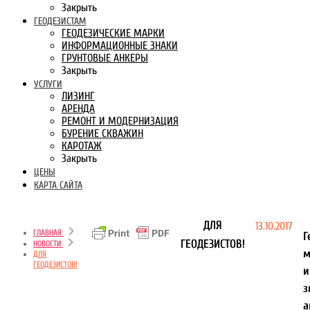
Закрыть
ГЕОДЕЗИСТАМ
ГЕОДЕЗИЧЕСКИЕ МАРКИ
ИНФОРМАЦИОННЫЕ ЗНАКИ
ГРУНТОВЫЕ АНКЕРЫ
Закрыть
УСЛУГИ
ЛИЗИНГ
АРЕНДА
РЕМОНТ И МОДЕРНИЗАЦИЯ
БУРЕНИЕ СКВАЖИН
КАРОТАЖ
Закрыть
ЦЕНЫ
КАРТА САЙТА
ДЛЯ
13.10.2017
ГЛАВНАЯ
Г
ГЕОДЕЗИСТОВ!
НОВОСТИ
м
ДЛЯ
ГЕОДЕЗИСТОВ!
и
з
а