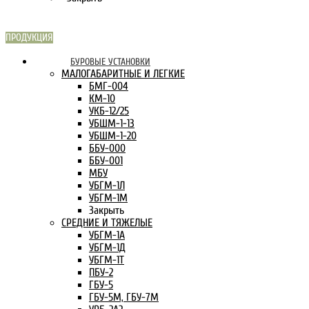
ПРОДУКЦИЯ
СКАРН В
БУРОВЫЕ УСТАНОВКИ
ИНТЕРНЕТЕ:
МАЛОГАБАРИТНЫЕ И ЛЕГКИЕ
БМГ-004
КМ-10
УКБ-12/25
УБШМ-1-13
УБШМ-1-20
ББУ-000
ББУ-001
МБУ
УБГМ-1Л
УБГМ-1М
Закрыть
СРЕДНИЕ И ТЯЖЕЛЫЕ
УБГМ-1А
УБГМ-1Д
УБГМ-1Т
ПБУ-2
ГБУ-5
ГБУ-5М, ГБУ-7М