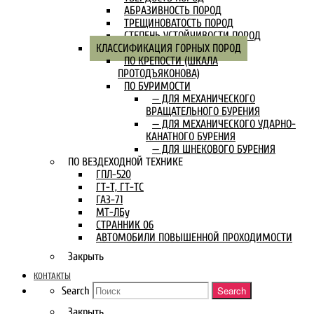
АБРАЗИВНОСТЬ ПОРОД
ТРЕЩИНОВАТОСТЬ ПОРОД
СТЕПЕНЬ УСТОЙЧИВОСТИ ПОРОД
КЛАССИФИКАЦИЯ ГОРНЫХ ПОРОД
ПО КРЕПОСТИ (ШКАЛА
ПРОТОДЪЯКОНОВА)
ПО БУРИМОСТИ
— ДЛЯ МЕХАНИЧЕСКОГО
ВРАЩАТЕЛЬНОГО БУРЕНИЯ
— ДЛЯ МЕХАНИЧЕСКОГО УДАРНО-
КАНАТНОГО БУРЕНИЯ
— ДЛЯ ШНЕКОВОГО БУРЕНИЯ
ПО ВЕЗДЕХОДНОЙ ТЕХНИКЕ
ГПЛ-520
ГТ-Т, ГТ-ТС
ГАЗ-71
МТ-ЛБу
СТРАННИК 06
АВТОМОБИЛИ ПОВЫШЕННОЙ ПРОХОДИМОСТИ
Закрыть
КОНТАКТЫ
Search
Search
Закрыть