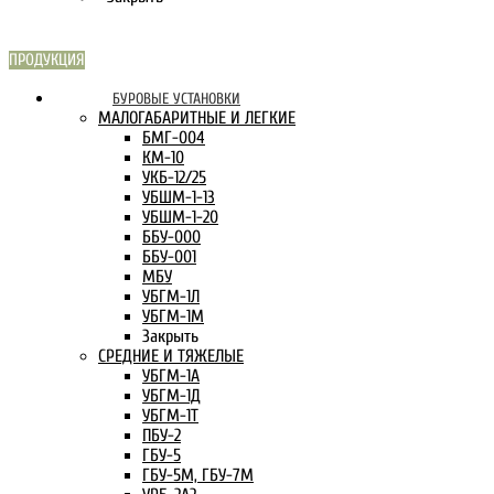
ПРОДУКЦИЯ
СКАРН В
БУРОВЫЕ УСТАНОВКИ
ИНТЕРНЕТЕ:
МАЛОГАБАРИТНЫЕ И ЛЕГКИЕ
БМГ-004
КМ-10
УКБ-12/25
УБШМ-1-13
УБШМ-1-20
ББУ-000
ББУ-001
МБУ
УБГМ-1Л
УБГМ-1М
Закрыть
СРЕДНИЕ И ТЯЖЕЛЫЕ
УБГМ-1А
УБГМ-1Д
УБГМ-1Т
ПБУ-2
ГБУ-5
ГБУ-5М, ГБУ-7М