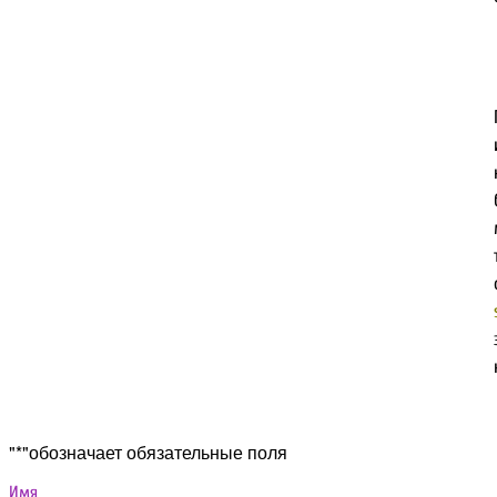
Прокрутка
"
*
"обозначает обязательные поля
вверх
Имя