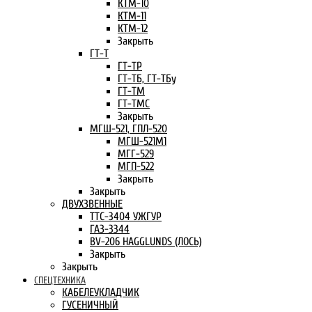
КТМ-10
КТМ-11
КТМ-12
Закрыть
ГТ-Т
ГТ-ТР
ГТ-ТБ, ГТ-ТБу
ГТ-ТМ
ГТ-ТМС
Закрыть
МГШ-521, ГПЛ-520
МГШ-521М1
МГГ-529
МГП-522
Закрыть
Закрыть
ДВУХЗВЕННЫЕ
ТТС-3404 УЖГУР
ГАЗ-3344
BV-206 HAGGLUNDS (ЛОСЬ)
Закрыть
Закрыть
СПЕЦТЕХНИКА
КАБЕЛЕУКЛАДЧИК
ГУСЕНИЧНЫЙ