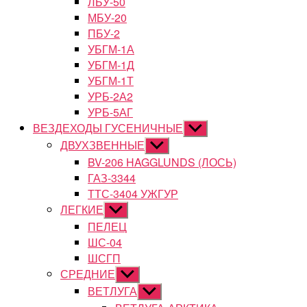
ЛБУ-50
МБУ-20
ПБУ-2
УБГМ-1А
УБГМ-1Д
УБГМ-1Т
УРБ-2А2
УРБ-5АГ
ВЕЗДЕХОДЫ ГУСЕНИЧНЫЕ
Показывать
подменю
ДВУХЗВЕННЫЕ
Показывать
подменю
BV-206 HAGGLUNDS (ЛОСЬ)
ГАЗ-3344
ТТС-3404 УЖГУР
ЛЕГКИЕ
Показывать
подменю
ПЕЛЕЦ
ШС-04
ШСГП
СРЕДНИЕ
Показывать
подменю
ВЕТЛУГА
Показывать
подменю