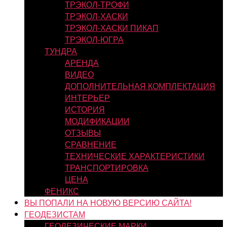
ТРЭКОЛ-ТРОФИ
ТРЭКОЛ-ХАСКИ
ТРЭКОЛ-ХАСКИ ПИКАП
ТРЭКОЛ-ЮГРА
ТУНДРА
АРЕНДА
ВИДЕО
ДОПОЛНИТЕЛЬНАЯ КОМПЛЕКТАЦИЯ
ИНТЕРЬЕР
ИСТОРИЯ
МОДИФИКАЦИИ
ОТЗЫВЫ
СРАВНЕНИЕ
ТЕХНИЧЕСКИЕ ХАРАКТЕРИСТИКИ
ТРАНСПОРТИРОВКА
ЦЕНА
ФЕНИКС
ВЫ ПОПАЛИ НА НОВУЮ ВЕРСИЮ САЙТА!
ГЕОДЕЗИСТАМ
ГЕОДЕЗИЧЕСКИЕ МАРКИ