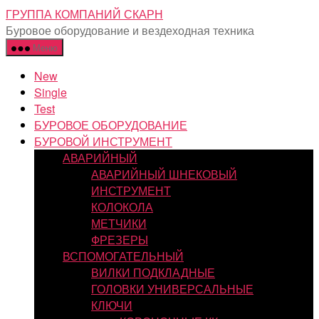
Перейти
ГРУППА КОМПАНИЙ СКАРН
к
Буровое оборудование и вездеходная техника
содержимому
Меню
New
Single
Test
БУРОВОЕ ОБОРУДОВАНИЕ
БУРОВОЙ ИНСТРУМЕНТ
АВАРИЙНЫЙ
АВАРИЙНЫЙ ШНЕКОВЫЙ
ИНСТРУМЕНТ
КОЛОКОЛА
МЕТЧИКИ
ФРЕЗЕРЫ
ВСПОМОГАТЕЛЬНЫЙ
ВИЛКИ ПОДКЛАДНЫЕ
ГОЛОВКИ УНИВЕРСАЛЬНЫЕ
КЛЮЧИ