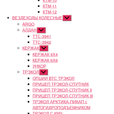
КТМ-10
КТМ-11
КТМ-12
ВЕЗДЕХОДЫ КОЛЕСНЫЕ
Показывать
подменю
ARGO
АЛДАН
Показывать
подменю
ТТС-3941
ТТС-3942
КЕРЖАК
Показывать
подменю
КЕРЖАК 4Х4
КЕРЖАК 6Х6
УНКОР
ТРЭКОЛ
Показывать
подменю
ОПЦИИ ВТС ТРЭКОЛ
ПРИЦЕП ТРЭКОЛ-СПУТНИК
ПРИЦЕП ТРЭКОЛ-СПУТНИК II
ПРИЦЕП ТРЭКОЛ-СПУТНИК III
ТРЭКОЛ АРКТИКА-ПИКАП с
АВТОГИДРОПОДЪЕМНИКОМ
ТРЭКОЛ С КМУ