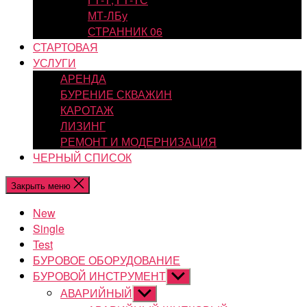
МТ-ЛБу
СТРАННИК 06
СТАРТОВАЯ
УСЛУГИ
АРЕНДА
БУРЕНИЕ СКВАЖИН
КАРОТАЖ
ЛИЗИНГ
РЕМОНТ И МОДЕРНИЗАЦИЯ
ЧЕРНЫЙ СПИСОК
Закрыть меню
New
Single
Test
БУРОВОЕ ОБОРУДОВАНИЕ
БУРОВОЙ ИНСТРУМЕНТ
Показывать
подменю
АВАРИЙНЫЙ
Показывать
подменю