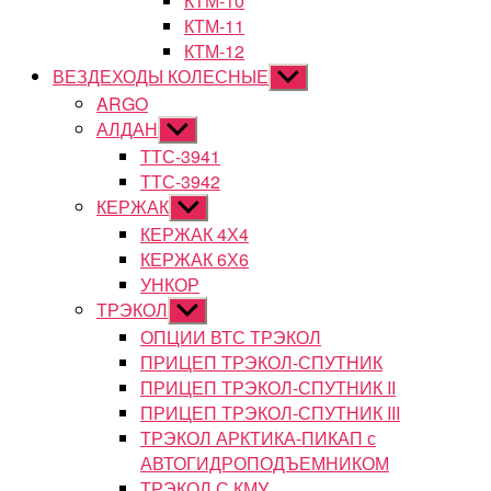
КТМ-10
КТМ-11
КТМ-12
ВЕЗДЕХОДЫ КОЛЕСНЫЕ
Показывать
подменю
ARGO
АЛДАН
Показывать
подменю
ТТС-3941
ТТС-3942
КЕРЖАК
Показывать
подменю
КЕРЖАК 4Х4
КЕРЖАК 6Х6
УНКОР
ТРЭКОЛ
Показывать
подменю
ОПЦИИ ВТС ТРЭКОЛ
ПРИЦЕП ТРЭКОЛ-СПУТНИК
ПРИЦЕП ТРЭКОЛ-СПУТНИК II
ПРИЦЕП ТРЭКОЛ-СПУТНИК III
ТРЭКОЛ АРКТИКА-ПИКАП с
АВТОГИДРОПОДЪЕМНИКОМ
ТРЭКОЛ С КМУ