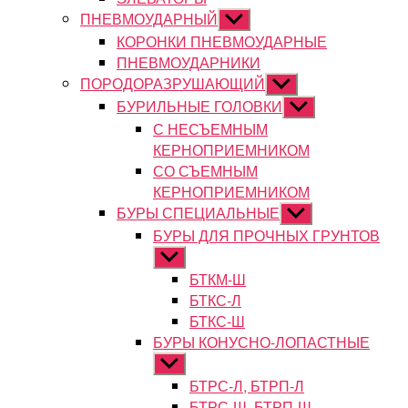
ПНЕВМОУДАРНЫЙ
Показывать
подменю
КОРОНКИ ПНЕВМОУДАРНЫЕ
ПНЕВМОУДАРНИКИ
ПОРОДОРАЗРУШАЮЩИЙ
Показывать
подменю
БУРИЛЬНЫЕ ГОЛОВКИ
Показывать
подменю
С НЕСЪЕМНЫМ
КЕРНОПРИЕМНИКОМ
СО СЪЕМНЫМ
КЕРНОПРИЕМНИКОМ
БУРЫ СПЕЦИАЛЬНЫЕ
Показывать
подменю
БУРЫ ДЛЯ ПРОЧНЫХ ГРУНТОВ
Показывать
подменю
БТКМ-Ш
БТКС-Л
БТКС-Ш
БУРЫ КОНУСНО-ЛОПАСТНЫЕ
Показывать
подменю
БТРС-Л, БТРП-Л
БТРС-Ш, БТРП-Ш