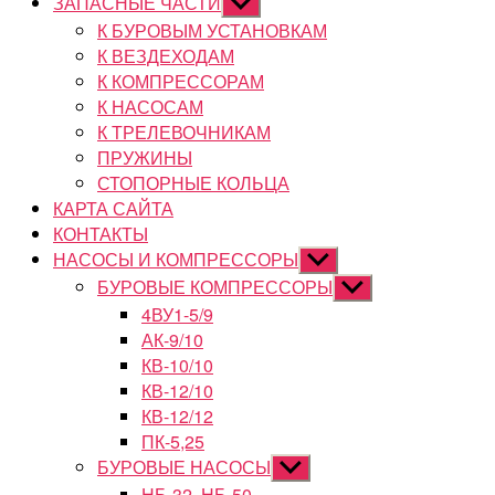
ЗАПАСНЫЕ ЧАСТИ
Показывать
подменю
К БУРОВЫМ УСТАНОВКАМ
К ВЕЗДЕХОДАМ
К КОМПРЕССОРАМ
К НАСОСАМ
К ТРЕЛЕВОЧНИКАМ
ПРУЖИНЫ
СТОПОРНЫЕ КОЛЬЦА
КАРТА САЙТА
КОНТАКТЫ
НАСОСЫ И КОМПРЕССОРЫ
Показывать
подменю
БУРОВЫЕ КОМПРЕССОРЫ
Показывать
подменю
4ВУ1-5/9
АК-9/10
КВ-10/10
КВ-12/10
КВ-12/12
ПК-5,25
БУРОВЫЕ НАСОСЫ
Показывать
подменю
НБ-32, НБ-50