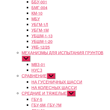
ББУ-001
БМГ-004
КМ-10
МБУ
УБГМ-1Л
УБГМ-1М
УБШМ-1-13
УБШМ-1-20
УКБ-12/25
МЕХАНИЗМЫ ДЛЯ ИСПЫТАНИЯ ГРУНТОВ
Показывать
подменю
МВЗ-01
НУСЗ
СРАВНЕНИЕ
Показывать
подменю
НА ГУСЕНИЧНЫХ ШАССИ
НА КОЛЕСНЫХ ШАССИ
СРЕДНИЕ И ТЯЖЕЛЫЕ
Показывать
подменю
ГБУ-5
ГБУ-5М, ГБУ-7М