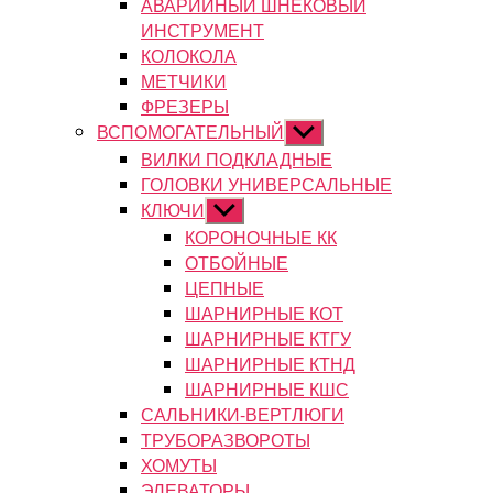
АВАРИЙНЫЙ ШНЕКОВЫЙ
ИНСТРУМЕНТ
КОЛОКОЛА
МЕТЧИКИ
ФРЕЗЕРЫ
ВСПОМОГАТЕЛЬНЫЙ
Показывать
подменю
ВИЛКИ ПОДКЛАДНЫЕ
ГОЛОВКИ УНИВЕРСАЛЬНЫЕ
КЛЮЧИ
Показывать
подменю
КОРОНОЧНЫЕ КК
ОТБОЙНЫЕ
ЦЕПНЫЕ
ШАРНИРНЫЕ КОТ
ШАРНИРНЫЕ КТГУ
ШАРНИРНЫЕ КТНД
ШАРНИРНЫЕ КШС
САЛЬНИКИ-ВЕРТЛЮГИ
ТРУБОРАЗВОРОТЫ
ХОМУТЫ
ЭЛЕВАТОРЫ