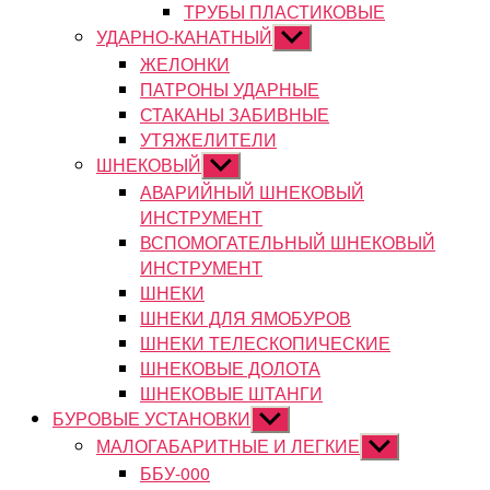
ТРУБЫ ПЛАСТИКОВЫЕ
УДАРНО-КАНАТНЫЙ
Показывать
подменю
ЖЕЛОНКИ
ПАТРОНЫ УДАРНЫЕ
СТАКАНЫ ЗАБИВНЫЕ
УТЯЖЕЛИТЕЛИ
ШНЕКОВЫЙ
Показывать
подменю
АВАРИЙНЫЙ ШНЕКОВЫЙ
ИНСТРУМЕНТ
ВСПОМОГАТЕЛЬНЫЙ ШНЕКОВЫЙ
ИНСТРУМЕНТ
ШНЕКИ
ШНЕКИ ДЛЯ ЯМОБУРОВ
ШНЕКИ ТЕЛЕСКОПИЧЕСКИЕ
ШНЕКОВЫЕ ДОЛОТА
ШНЕКОВЫЕ ШТАНГИ
БУРОВЫЕ УСТАНОВКИ
Показывать
подменю
МАЛОГАБАРИТНЫЕ И ЛЕГКИЕ
Показывать
подменю
ББУ-000