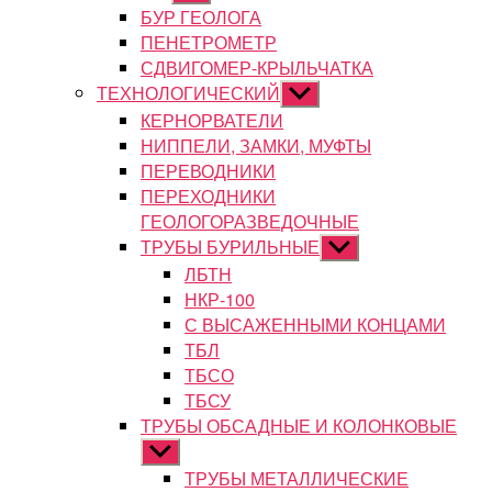
подменю
БУР ГЕОЛОГА
ПЕНЕТРОМЕТР
СДВИГОМЕР-КРЫЛЬЧАТКА
ТЕХНОЛОГИЧЕСКИЙ
Показывать
подменю
КЕРНОРВАТЕЛИ
НИППЕЛИ, ЗАМКИ, МУФТЫ
ПЕРЕВОДНИКИ
ПЕРЕХОДНИКИ
ГЕОЛОГОРАЗВЕДОЧНЫЕ
ТРУБЫ БУРИЛЬНЫЕ
Показывать
подменю
ЛБТН
НКР-100
С ВЫСАЖЕННЫМИ КОНЦАМИ
ТБЛ
ТБСО
ТБСУ
ТРУБЫ ОБСАДНЫЕ И КОЛОНКОВЫЕ
Показывать
подменю
ТРУБЫ МЕТАЛЛИЧЕСКИЕ