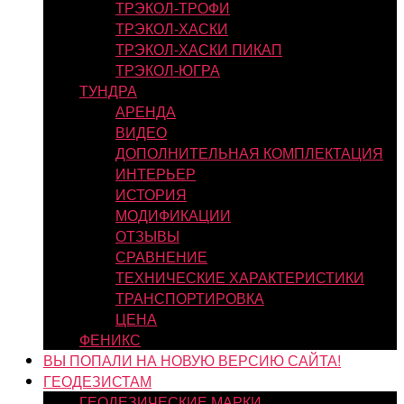
ТРЭКОЛ-ТРОФИ
ТРЭКОЛ-ХАСКИ
ТРЭКОЛ-ХАСКИ ПИКАП
ТРЭКОЛ-ЮГРА
ТУНДРА
АРЕНДА
ВИДЕО
ДОПОЛНИТЕЛЬНАЯ КОМПЛЕКТАЦИЯ
ИНТЕРЬЕР
ИСТОРИЯ
МОДИФИКАЦИИ
ОТЗЫВЫ
СРАВНЕНИЕ
ТЕХНИЧЕСКИЕ ХАРАКТЕРИСТИКИ
ТРАНСПОРТИРОВКА
ЦЕНА
ФЕНИКС
ВЫ ПОПАЛИ НА НОВУЮ ВЕРСИЮ САЙТА!
ГЕОДЕЗИСТАМ
ГЕОДЕЗИЧЕСКИЕ МАРКИ