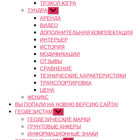
ТРЭКОЛ-ЮГРА
ТУНДРА
Показывать
подменю
АРЕНДА
ВИДЕО
ДОПОЛНИТЕЛЬНАЯ КОМПЛЕКТАЦИЯ
ИНТЕРЬЕР
ИСТОРИЯ
МОДИФИКАЦИИ
ОТЗЫВЫ
СРАВНЕНИЕ
ТЕХНИЧЕСКИЕ ХАРАКТЕРИСТИКИ
ТРАНСПОРТИРОВКА
ЦЕНА
ФЕНИКС
ВЫ ПОПАЛИ НА НОВУЮ ВЕРСИЮ САЙТА!
ГЕОДЕЗИСТАМ
Показывать
подменю
ГЕОДЕЗИЧЕСКИЕ МАРКИ
ГРУНТОВЫЕ АНКЕРЫ
ИНФОРМАЦИОННЫЕ ЗНАКИ