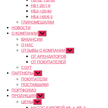
НБ1-25/1,6
НБ3-120/40
НБ4-160/6,3
ГЛИНОМЕШАЛКИ
НОВОСТИ
О КОМПАНИИ
Показывать
подменю
ВАКАНСИИ
О НАС
ОТЗЫВЫ О КОМПАНИИ
Показывать
подменю
ОТ АРЕНДАТОРОВ
ОТ ПОКУПАТЕЛЕЙ
СОУТ
ПАРТНЕРЫ
Показывать
подменю
ПОКУПАТЕЛИ
ПОСТАВЩИКИ
ПОРТФОЛИО
ПРОДУКЦИЯ
Показывать
подменю
ЦЕНЫ
Показывать
подменю
НАСОС БУРОВОЙ НБ-4, НБ-3