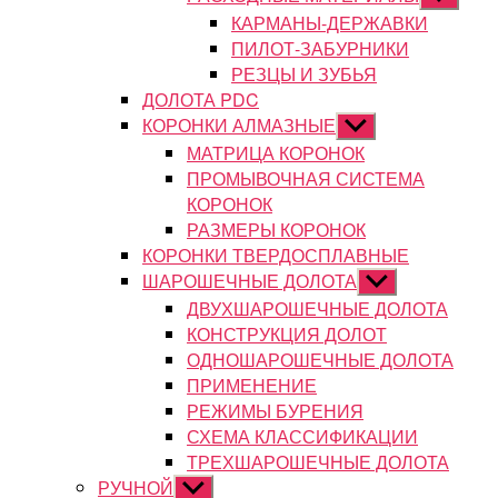
подменю
КАРМАНЫ-ДЕРЖАВКИ
ПИЛОТ-ЗАБУРНИКИ
РЕЗЦЫ И ЗУБЬЯ
ДОЛОТА PDC
КОРОНКИ АЛМАЗНЫЕ
Показывать
подменю
МАТРИЦА КОРОНОК
ПРОМЫВОЧНАЯ СИСТЕМА
КОРОНОК
РАЗМЕРЫ КОРОНОК
КОРОНКИ ТВЕРДОСПЛАВНЫЕ
ШАРОШЕЧНЫЕ ДОЛОТА
Показывать
подменю
ДВУХШАРОШЕЧНЫЕ ДОЛОТА
КОНСТРУКЦИЯ ДОЛОТ
ОДНОШАРОШЕЧНЫЕ ДОЛОТА
ПРИМЕНЕНИЕ
РЕЖИМЫ БУРЕНИЯ
СХЕМА КЛАССИФИКАЦИИ
ТРЕХШАРОШЕЧНЫЕ ДОЛОТА
РУЧНОЙ
Показывать