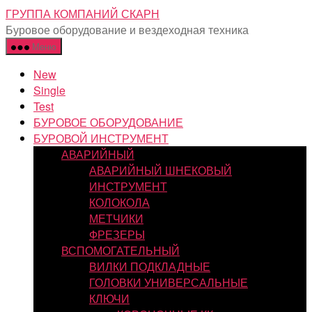
Перейти
ГРУППА КОМПАНИЙ СКАРН
к
Буровое оборудование и вездеходная техника
содержимому
Меню
New
Single
Test
БУРОВОЕ ОБОРУДОВАНИЕ
БУРОВОЙ ИНСТРУМЕНТ
АВАРИЙНЫЙ
АВАРИЙНЫЙ ШНЕКОВЫЙ
ИНСТРУМЕНТ
КОЛОКОЛА
МЕТЧИКИ
ФРЕЗЕРЫ
ВСПОМОГАТЕЛЬНЫЙ
ВИЛКИ ПОДКЛАДНЫЕ
ГОЛОВКИ УНИВЕРСАЛЬНЫЕ
КЛЮЧИ