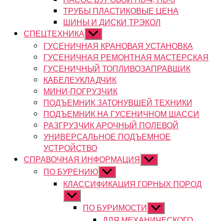
ТРУБЫ ПЛАСТИКОВЫЕ ЦЕНА
ШИНЫ И ДИСКИ ТРЭКОЛ
СПЕЦТЕХНИКА
Показывать
подменю
ГУСЕНИЧНАЯ КРАНОВАЯ УСТАНОВКА
ГУСЕНИЧНАЯ РЕМОНТНАЯ МАСТЕРСКАЯ
ГУСЕНИЧНЫЙ ТОПЛИВОЗАПРАВЩИК
КАБЕЛЕУКЛАДЧИК
МИНИ-ПОГРУЗЧИК
ПОДЪЕМНИК ЗАТОНУВШЕЙ ТЕХНИКИ
ПОДЪЕМНИК НА ГУСЕНИЧНОМ ШАССИ
РАЗГРУЗЧИК АРОЧНЫЙ ПОЛЕВОЙ
УНИВЕРСАЛЬНОЕ ПОДЪЕМНОЕ
УСТРОЙСТВО
СПРАВОЧНАЯ ИНФОРМАЦИЯ
Показывать
подменю
ПО БУРЕНИЮ
Показывать
подменю
КЛАССИФИКАЦИЯ ГОРНЫХ ПОРОД
Показывать
подменю
ПО БУРИМОСТИ
Показывать
подменю
ДЛЯ МЕХАНИЧЕСКОГО